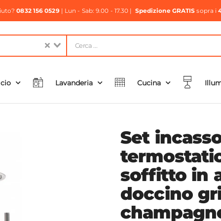
aiuto?
0832 156 0529
| Lun - Sab: 9.00 - 17.30 |
Spedizione GRATIS
sopra i
icio
Lavanderia
Cucina
Illu
Set incass
termostati
soffitto in 
doccino gr
champagne 