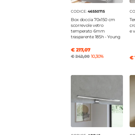
 Top
|
Champagne
CODICE:
46550715
CO
Box doccia 70x150 cm
Te
scorrevole vetro
cr
o INOX
|
Ottone
temperato 6mm
e 
trasparente 185h - Young
pagne
|
Grigio
€ 217,07
€ 242,00
10,30%
€ 
la singola
e
e
m
o
ica
ta estraibile