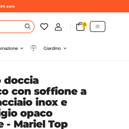
490 euro
0
HEADER SEARCH BUTTON
minazione
Giardino
o doccia
co con soffione a
acciaio inox e
igio opaco
- Mariel Top