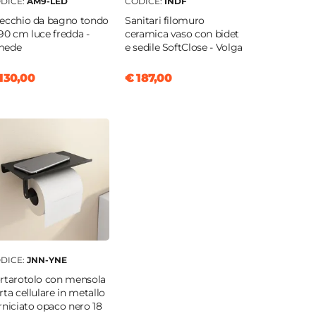
DICE:
AM9-LED
CODICE:
INDF
ecchio da bagno tondo
Sanitari filomuro
90 cm luce fredda -
ceramica vaso con bidet
mede
e sedile SoftClose - Volga
130,00
€ 187,00
DICE:
JNN-YNE
rtarotolo con mensola
rta cellulare in metallo
rniciato opaco nero 18