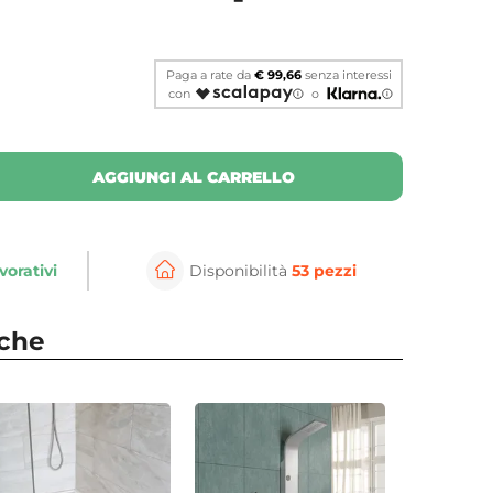
Paga a rate da
€ 99,66
senza interessi
con
o
AGGIUNGI AL CARRELLO
vorativi
Disponibilità
53 pezzi
⚲
per ingrandire
Cli
nche