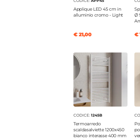
CODICE:
APP45
CO
Applique LED 45 cm in
Sp
alluminio cromo - Light
Ø 
A
m
€ 21,00
€ 
|
Champagne
e
cm
pagne
CODICE:
1245B
CO
o INOX
Termoarredo
Po
scaldasalviette 1200x450
po
bianco interasse 400 mm
ve
no