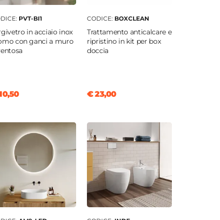
DICE:
PVT-BI1
CODICE:
BOXCLEAN
rgivetro in acciaio inox
Trattamento anticalcare e
omo con ganci a muro
ripristino in kit per box
ventosa
doccia
10,50
€ 23,00