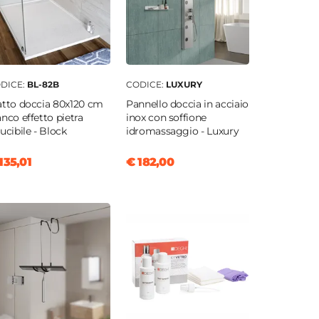
DICE:
BL-82B
CODICE:
LUXURY
atto doccia 80x120 cm
Pannello doccia in acciaio
anco effetto pietra
inox con soffione
ducibile - Block
idromassaggio - Luxury
135,01
€ 182,00