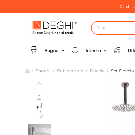
Cerchi 
Tutti
Bagno
Interno
Uff
Bagno
Rubinetteria
Doccia
Set Doccia