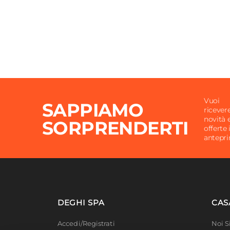
Colore
Cham
Finitura
Opaca
Materiale Doccino
ABS
Materiale Flessibile
PVC
Lunghezza Flessibile
150 c
Presa Ad Acqua
Si
Vuoi
SAPPIAMO
ricever
novità 
SORPRENDERTI
offerte 
antepr
DEGHI SPA
CAS
Accedi/Registrati
Noi 