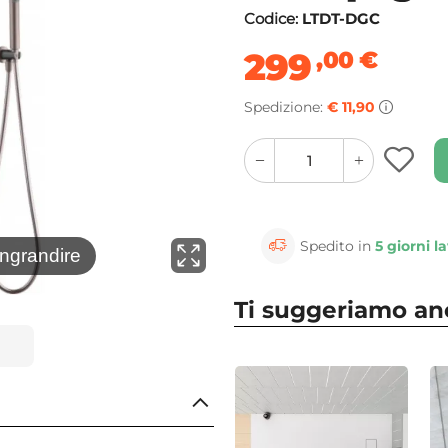
Codice:
LTDT-DGC
299
,00
€
Spedizione:
€ 11,90
quantity
quantity
plus
minus
button
button
Spedito in
5 giorni la
⚲
ingrandire
Clicca 
Ti suggeriamo a