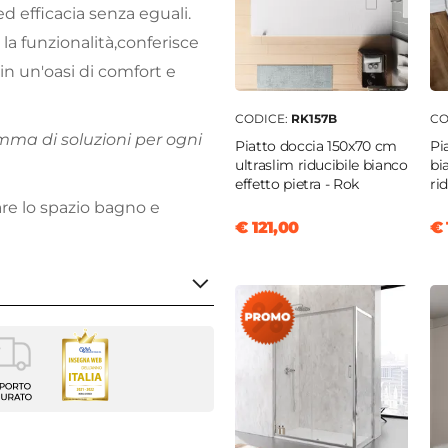
d efficacia senza eguali.
la funzionalità,conferisce
in un'oasi di comfort e
CODICE:
RK157B
CO
mma di soluzioni per ogni
Piatto doccia 150x70 cm
Pi
ultraslim riducibile bianco
bi
effetto pietra - Rok
ri
are lo spazio bagno e
€ 121,00
€ 
atore termostatico -
o - Soffione - Doccino
enti