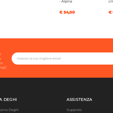
- Alpina
cm
pagne
|
Grigio
€ 54,00
€ 
m
e
e
in
ima?
A DEGHI
ASSISTENZA
Siamo Deghi
Supporto