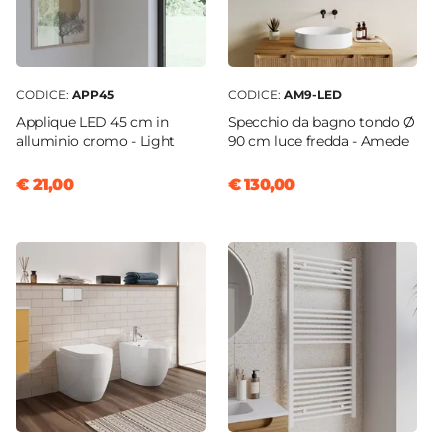
Finitura Soffione
Opaca
Materiale Soffione
CODICE:
APP45
CODICE:
AM9-LED
Acciaio INOX
Applique LED 45 cm in
Specchio da bagno tondo Ø
Caratteristiche Accessori
alluminio cromo - Light
90 cm luce fredda - Amede
Tipologia
€ 21,00
€ 130,00
Doccino
Colore
Champagne
|
Grigio
Finitura
Opaca
Materiale Doccino
ABS
Materiale Flessibile
PVC
Lunghezza Flessibile