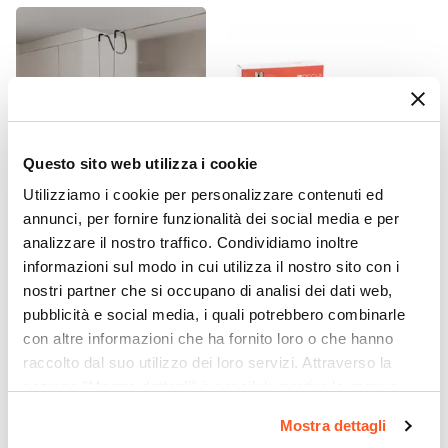
Materiale
Ottone
Materiale Piastra
Ottone
Dimensione Piastra
Ø 18 cm
Questo sito web utilizza i cookie
Finitura
Utilizziamo i cookie per personalizzare contenuti ed
Opaca
annunci, per fornire funzionalità dei social media e per
Corpo Incasso
CODICE:
PVT-BI1
CODICE:
BOXCLEAN
analizzare il nostro traffico. Condividiamo inoltre
Tergivetro in acciaio inox
Incluso
Trattamento anticalcare e
informazioni sul modo in cui utilizza il nostro sito con i
cromo con ganci a muro e
ripristino in kit per box
Tipo Cartuccia
ventosa
doccia
nostri partner che si occupano di analisi dei dati web,
Ceramica
pubblicità e social media, i quali potrebbero combinarle
€ 10,50
Caratteristiche
€ 23,00
con altre informazioni che ha fornito loro o che hanno
Doccetta estraibile
raccolto dal suo utilizzo dei loro servizi. Attraverso la
Caratteristiche Braccio Doccia
sezione "Mostra dettagli" è possibile gestire le proprie
opzioni e modificare le preferenze espresse in qualsiasi
Lunghezza Braccio
Mostra dettagli
momento. Per maggiori informazioni si invita a leggere la
20 cm