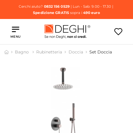
Cerchi aiuto?
0832 156 0529
| Lun - Sab: 9.00 - 17.30 |
Spedizione GRATIS
sopra i
490 euro
MENU
Bagno
Rubinetteria
Doccia
Set Doccia