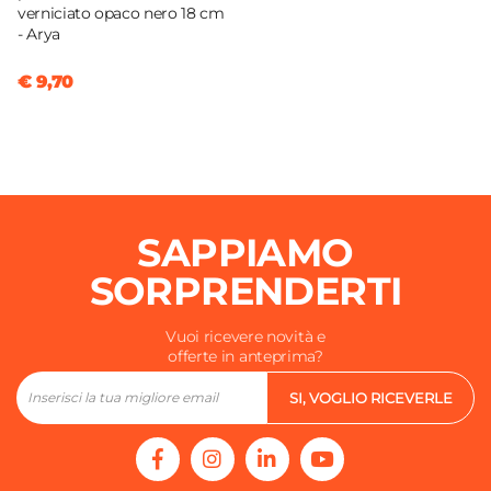
verniciato opaco nero 18 cm
- Arya
€ 9,70
SAPPIAMO
SORPRENDERTI
Vuoi ricevere novità e
offerte in anteprima?
SI, VOGLIO RICEVERLE