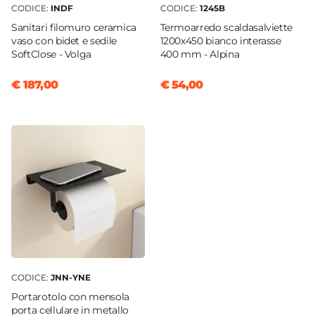
150 cm
CODICE:
INDF
CODICE:
1245B
Presa Ad Acqua
Sanitari filomuro ceramica
Termoarredo scaldasalviette
vaso con bidet e sedile
1200x450 bianco interasse
Si
SoftClose - Volga
400 mm - Alpina
€ 187,00
€ 54,00
CODICE:
JNN-YNE
Portarotolo con mensola
porta cellulare in metallo