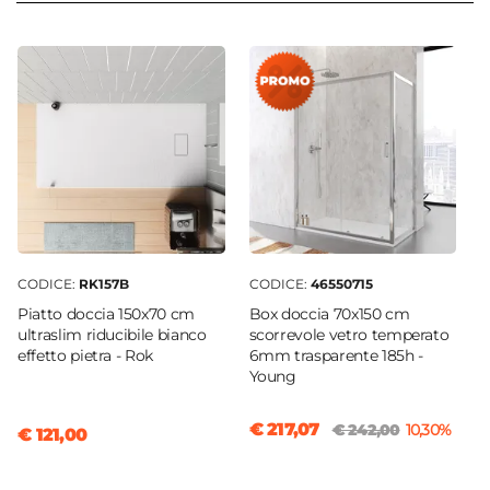
Mariel Top
Colore
Cromo
Finitura
Opaca
Materiale
Acciaio INOX
|
Ottone
Caratteristiche Miscelatore Doccia
Colore
CODICE:
RK157B
CODICE:
46550715
Grigio
|
Champagne
Piatto doccia 150x70 cm
Box doccia 70x150 cm
Deviatore
ultraslim riducibile bianco
scorrevole vetro temperato
2 Vie
effetto pietra - Rok
6mm trasparente 185h -
Young
Azionamento
Leva monocomando
€ 217,07
€ 242,00
10,30%
€ 121,00
Attacchi
G1/2"