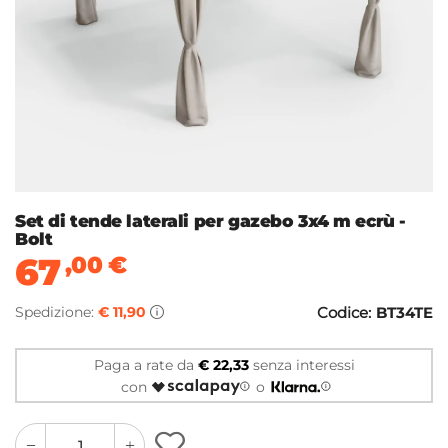
Set di tende laterali per gazebo 3x4 m ecrù -
Bolt
67
,00
€
Spedizione:
€ 11,90
Codice:
BT34TE
Paga a rate da
€ 22,33
senza interessi
con
o
quantity
quantity