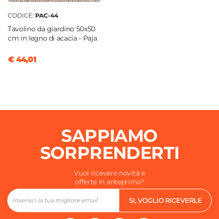
CODICE:
PAC-44
Tavolino da giardino 50x50
cm in legno di acacia - Paja
€ 44,01
SAPPIAMO
SORPRENDERTI
Vuoi ricevere novità e
offerte in anteprima?
SI, VOGLIO RICEVERLE