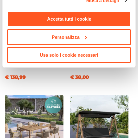
Mostra dettagli
momento. Per maggiori informazioni si invita a leggere la
nostra
Cookie Policy
.
Accetta tutti i cookie
Personalizza
CODICE:
KRA-1NR
CODICE:
DA-K15
Separé da giardino con
Lampada LED da tavolo
fioriera in acciaio nero
portatile in alluminio nero -
Usa solo i cookie necessari
100x34x180h cm e disegno
Daikiri
tropicale - Kaira
€ 138,99
€ 38,00