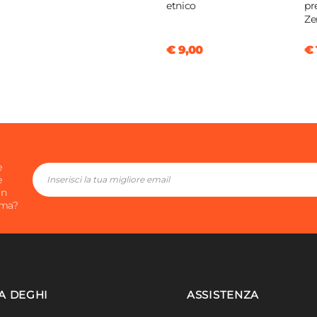
etnico
pr
Ze
€ 9,00
€ 
e
e
in
ima?
A DEGHI
ASSISTENZA