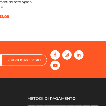
essofuso nero opaco -
ro
12,00
SI, VOGLIO RICEVERLE
METODI DI PAGAMENTO