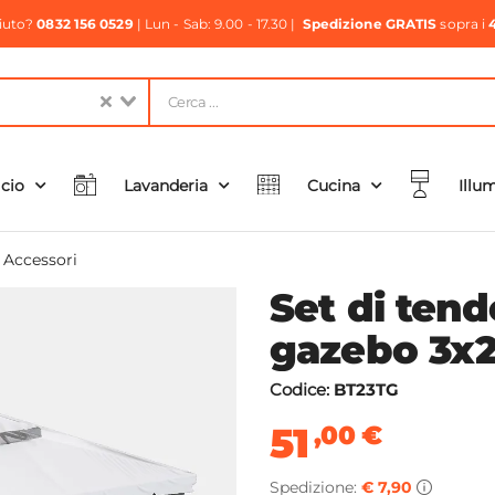
aiuto?
0832 156 0529
| Lun - Sab: 9.00 - 17.30 |
Spedizione GRATIS
sopra i
icio
Lavanderia
Cucina
Illu
e Accessori
Set di tend
gazebo 3x2 
Codice:
BT23TG
51
,00
€
Spedizione:
€ 7,90