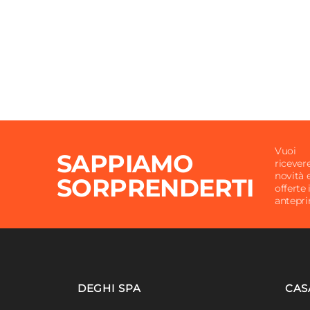
Serie Compatibile
Bolt
Colore
Grigio
Vuoi
SAPPIAMO
ricever
novità 
SORPRENDERTI
offerte 
antepr
DEGHI SPA
CAS