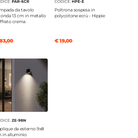
DICE:
PAR-6CR
CODICE:
HPE-E
mpada da tavolo
Poltrona sospesa in
tonda 13 cm in metallo
polycotone ecrù - Hippie
ffrato crema
83,00
€ 19,00
DICE:
ZE-98N
plique da esterno 9x8
 in alluminio