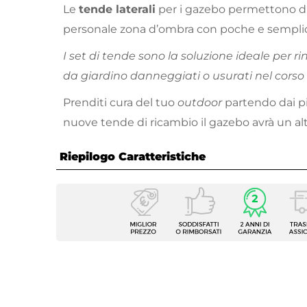
Le
tende laterali
per i gazebo permettono di
personale zona d’ombra con poche e semplic
I set di tende sono la soluzione ideale per 
da giardino danneggiati o usurati nel corso 
Prenditi cura del tuo
outdoor
partendo dai pic
nuove tende di ricambio il gazebo avrà un al
Riepilogo Caratteristiche
Caratteristiche
Dimensione
300 x
Tipologia
Tenda 
Numero Elementi
4 elem
Larghezza
240 c
Altezza
195 c