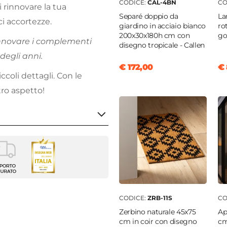
CODICE:
CAL-4BN
CO
 rinnovare la tua
Separé doppio da
La
i accortezze.
giardino in acciaio bianco
ro
200x30x180h cm con
go
rinnovare i complementi
disegno tropicale - Callen
degli anni.
€ 172,00
€ 
coli dettagli. Con le
tro aspetto!
 200 cm
laterale per gazebo
enti
CODICE:
ZRB-11S
CO
m
Zerbino naturale 45x75
Ap
m
cm in coir con disegno
cm