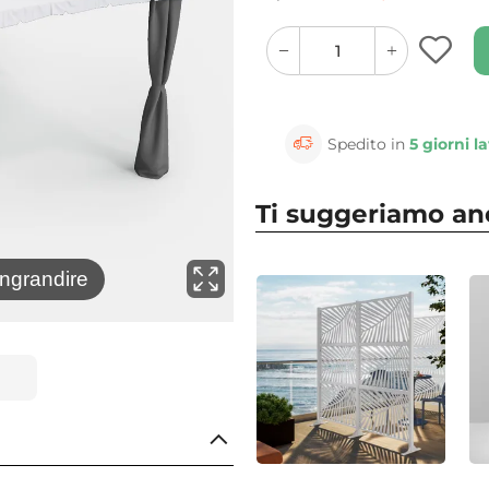
quantity
quantity
plus
minus
button
button
Spedito in
5 giorni la
Ti suggeriamo a
⚲
ingrandire
Clicca 