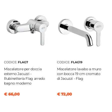
Scarico
Per piletta Click-Clack
Finitura
Cromata
Flessibili Di Collegamento
Inclusi
Piletta
Non inclusa
Tipo Cartuccia
CODICE:
FLAG7
CODICE:
FLAG19
Ceramica
Miscelatore per doccia
Miscelatore lavabo a muro
Caratteristiche Miscelatore Bidet
esterno Jacuzzi -
con bocca 19 cm cromato
Colore
Rubinetteria Flag arredo
di Jacuzzi - Flag
bagno moderno
Cromo
Azionamento
€ 66,00
€ 72,00
Leva monocomando
Altezza