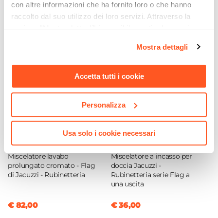
Miscelatore lavabo
con altre informazioni che ha fornito loro o che hanno
€ 52,00
€ 74,01
raccolto dal suo utilizzo dei loro servizi. Attraverso la
Colore
sezione "Mostra dettagli" è possibile gestire le proprie
Cromo
opzioni e modificare le preferenze espresse in qualsiasi
Azionamento
Mostra dettagli
momento. Per maggiori informazioni si invita a leggere la
Leva monocomando
nostra
Cookie Policy
.
Altezza
Accetta tutti i cookie
15 cm
Sezione Base
Personalizza
Ø 5 cm
Lunghezza Canna
Usa solo i cookie necessari
11,6 cm
CODICE:
FLAG3
CODICE:
FLAG5
Materiale
Miscelatore lavabo
Miscelatore a incasso per
Ottone
prolungato cromato - Flag
doccia Jacuzzi -
Installazione
di Jacuzzi - Rubinetteria
Rubinetteria serie Flag a
una uscita
Monoforo
Attacchi
€ 82,00
€ 36,00
G3/8"