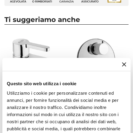
Numero Elementi
3 elementi
Ti suggeriamo anche
Marca
Jacuzzi - Rubinetteria
Serie
Flag
Colore
Cromo
Finitura
Cromata
Questo sito web utilizza i cookie
Materiale
Utilizziamo i cookie per personalizzare contenuti ed
Ottone
annunci, per fornire funzionalità dei social media e per
CODICE:
FLAG2
CODICE:
FLAG6
Installazione
analizzare il nostro traffico. Condividiamo inoltre
Miscelatore bidet Jacuzzi -
Flag miscelatore a incasso
Vasca
|
Lavabo
|
Bidet
informazioni sul modo in cui utilizza il nostro sito con i
Rubinetteria Flag per piletta
per doccia con deviatore
Caratteristiche Miscelatore Lavabo
di scarico in ottone
arredo bagno Jacuzzi -
nostri partner che si occupano di analisi dei dati web,
cromato
Rubinetteria
Tipologia
pubblicità e social media, i quali potrebbero combinarle