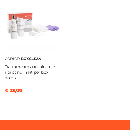
13 cm
Sezione Base
Ø 5 cm
Attacchi
G3/8"
Finitura
Cromata
Lunghezza Canna
CODICE:
BOXCLEAN
10,35 cm
Trattamento anticalcare e
Materiale
ripristino in kit per box
doccia
Ottone
Scarico
€ 23,00
Per piletta Click-Clack
Installazione
Monoforo
Flessibili Di Collegamento
Inclusi