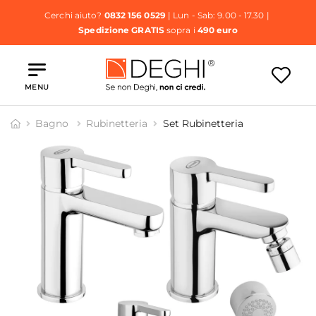
Cerchi aiuto?
0832 156 0529
| Lun - Sab: 9.00 - 17.30 |
Spedizione GRATIS
sopra i
490 euro
MENU
Bagno
Rubinetteria
Set Rubinetteria