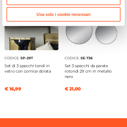
Larghezza
19,8 cm
|
25 cm
|
29,5 cm
Usa solo i cookie necessari
Altezza
17,5 cm
|
22,5 cm
|
26 cm
Profondità
0,5 cm
Materiale
Metallo
|
Vetro
CODICE:
SP-29T
CODICE:
SE-T36
Colore Cornice
Set di 3 specchi tondi in
Set 3 specchi da parate
Oro
vetro con cornice dorata
rotondi 29 cm in metallo
nero
€ 16,99
€ 21,00