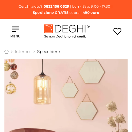
Cerchi aiuto?
0832 156 0529
| Lun - Sab: 9.00 - 17.30 |
Spedizione GRATIS
sopra i
490 euro
MENU
Interno
Specchiere