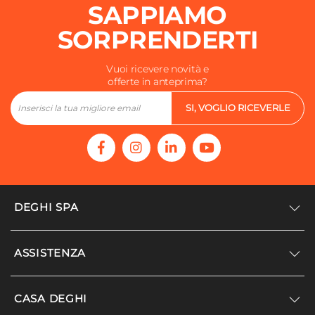
SAPPIAMO
SORPRENDERTI
Vuoi ricevere novità e
offerte in anteprima?
SI, VOGLIO RICEVERLE
DEGHI SPA
Accedi/Registrati
ASSISTENZA
Noi siamo Deghi
Politica dei prezzi
Supporto
CASA DEGHI
Lavora con noi
Paga a rate