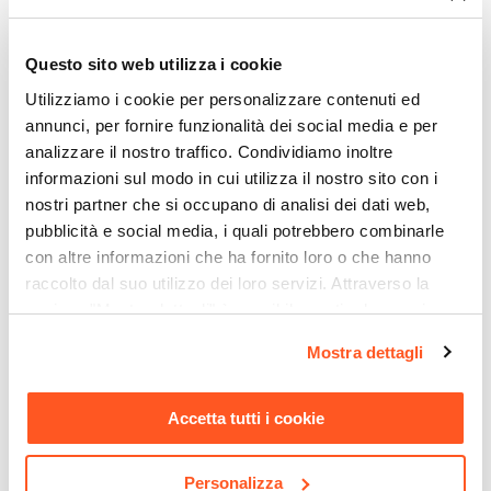
Uno
specchio
curato nelle linee e nei materiali è
perfetto per arredare con gusto e rendere gli
Questo sito web utilizza i cookie
ambienti più luminosi.
Utilizziamo i cookie per personalizzare contenuti ed
Cura i complementi minori del tuo spazio
annunci, per fornire funzionalità dei social media e per
quotidiano per un ambiente armonico e raffinato
analizzare il nostro traffico. Condividiamo inoltre
senza trascurare le pareti.
informazioni sul modo in cui utilizza il nostro sito con i
nostri partner che si occupano di analisi dei dati web,
Riepilogo Caratteristiche
pubblicità e social media, i quali potrebbero combinarle
con altre informazioni che ha fornito loro o che hanno
raccolto dal suo utilizzo dei loro servizi. Attraverso la
Caratteristiche
sezione "Mostra dettagli" è possibile gestire le proprie
Tipologia
opzioni e modificare le preferenze espresse in qualsiasi
Specchio con cornice
Mostra dettagli
momento. Per maggiori informazioni si invita a leggere la
Forma Specchio
nostra
Cookie Policy
.
Esagonale
Ti suggeriamo anche
Accetta tutti i cookie
Orientamento
Verticale
Personalizza