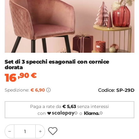
Set di 3 specchi esagonali con cornice
dorata
16
,90
€
Spedizione:
€ 6,90
Codice:
SP-29D
Paga a rate da
€ 5,63
senza interessi
con
o
quantity
quantity
plus
minus
button
button