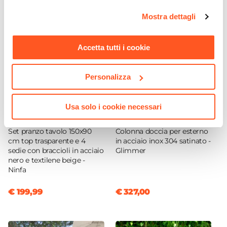
opzioni e modificare le preferenze espresse in qualsiasi
Mostra dettagli
momento. Per maggiori informazioni si invita a leggere la
nostra
Cookie Policy
.
Accetta tutti i cookie
Personalizza
Usa solo i cookie necessari
CODICE:
NF-5AN
CODICE:
GL-DC
Set pranzo tavolo 150x90
Colonna doccia per esterno
cm top trasparente e 4
in acciaio inox 304 satinato -
sedie con braccioli in acciaio
Glimmer
nero e textilene beige -
Ninfa
€ 199,99
€ 327,00