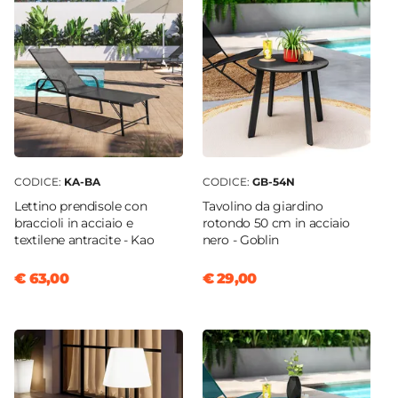
CODICE:
KA-BA
CODICE:
GB-54N
Lettino prendisole con
Tavolino da giardino
braccioli in acciaio e
rotondo 50 cm in acciaio
textilene antracite - Kao
nero - Goblin
€ 63,00
€ 29,00