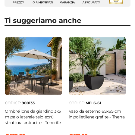
Base a palo laterale
|
Set di marmette
Numero Elementi
4 elementi
Ti suggeriamo anche
Forma
Quadrata
Dimensioni
100 x 100 cm
Dimensioni Basetta Singola
50 x 50 cm
Altezza
3,8 cm
Materiale
Materiale cementizio
CODICE:
900133
CODICE:
MEL6-61
Colore
Ombrellone da giardino 3x3
Vaso da esterno 65x65 cm
Multicolore
m palo laterale telo ecrù
in polietilene grafite - Therra
struttura antracite - Tenerife
Peso
20 kg
|
80 kg