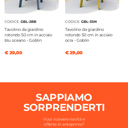
CODICE:
GBL-2BB
CODICE:
GBL-3SN
Tavolino da giardino
Tavolino da giardino
rotondo 50 cm in acciaio
rotondo 50 cm in acciaio
blu oceano - Goblin
ocra - Goblin
€ 29,00
€ 29,00
SAPPIAMO
SORPRENDERTI
Vuoi ricevere novità e
offerte in anteprima?