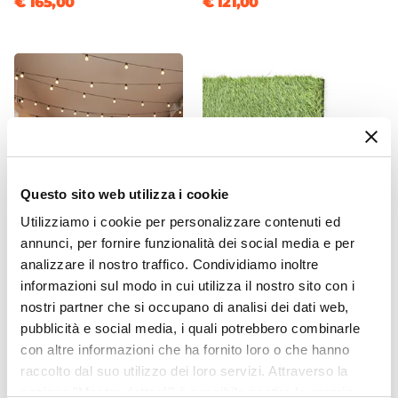
€ 165,00
€ 121,00
Questo sito web utilizza i cookie
Utilizziamo i cookie per personalizzare contenuti ed
annunci, per fornire funzionalità dei social media e per
CODICE:
PCN-N27
CODICE:
PR12535
analizzare il nostro traffico. Condividiamo inoltre
Catena luminosa 10
Erba sintetica verde
informazioni sul modo in cui utilizza il nostro sito con i
lampadine per esterno da
economica 1 x 2,5 metri
10m con cavo nero
altezza 35 mm con
nostri partner che si occupano di analisi dei dati web,
tappetino drenante
pubblicità e social media, i quali potrebbero combinarle
con altre informazioni che ha fornito loro o che hanno
€ 35,00
€ 51,00
raccolto dal suo utilizzo dei loro servizi. Attraverso la
sezione "Mostra dettagli" è possibile gestire le proprie