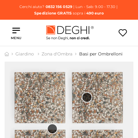
Cerchi aiuto?
0832 156 0529
| Lun - Sab: 9.00 - 17.30 |
Spedizione GRATIS
sopra i
490 euro
MENU
Giardino
Zona d'Ombra
Basi per Ombrelloni