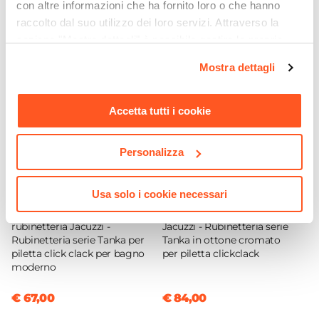
con altre informazioni che ha fornito loro o che hanno
Colore
raccolto dal suo utilizzo dei loro servizi. Attraverso la
Cromo
sezione "Mostra dettagli" è possibile gestire le proprie
Azionamento
opzioni e modificare le preferenze espresse in qualsiasi
Leva monocomando
Mostra dettagli
momento. Per maggiori informazioni si invita a leggere la
Altezza
nostra
Cookie Policy
.
16,7 cm
Accetta tutti i cookie
Lunghezza Canna
10,5 cm
Personalizza
Materiale
Ottone
Usa solo i cookie necessari
CODICE:
TANKA1
CODICE:
TANKA7
Installazione
Miscelatore per lavabo
Miscelatore a canna alta
Monoforo
rubinetteria Jacuzzi -
Jacuzzi - Rubinetteria serie
Attacchi
Rubinetteria serie Tanka per
Tanka in ottone cromato
piletta click clack per bagno
per piletta clickclack
G3/8"
moderno
Scarico
Per piletta Click-Clack
€ 67,00
€ 84,00
Tecnologie