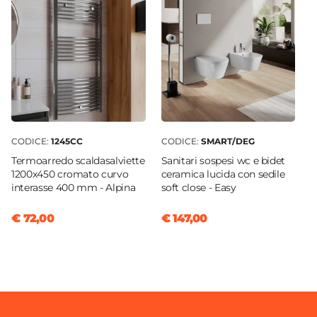
Altezza
16,7 cm
Sezione Base
Ø 3,2 cm
Attacchi
G3/8"
Finitura
Cromata
CODICE:
1245CC
CODICE:
SMART/DEG
Lunghezza Canna
Termoarredo scaldasalviette
Sanitari sospesi wc e bidet
1200x450 cromato curvo
ceramica lucida con sedile
10,9 cm
interasse 400 mm - Alpina
soft close - Easy
Materiale
Ottone
€ 72,00
€ 147,00
Scarico
Per piletta Click-Clack
Tecnologie
Energy Saving
|
Water Saving
Installazione