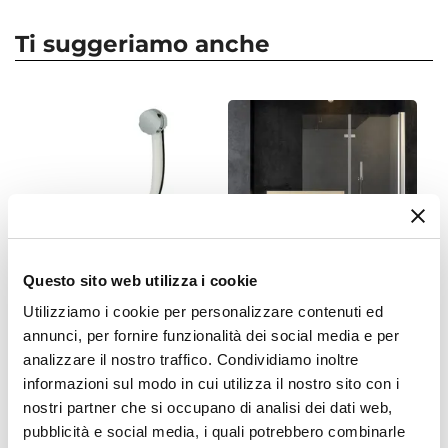
Numero Elementi
3 elementi
Ti suggeriamo anche
Marca
Jacuzzi - Rubinetteria
Serie
Tanka
Colore
Cromo
Finitura
Cromata
Materiale
Questo sito web utilizza i cookie
Ottone
Utilizziamo i cookie per personalizzare contenuti ed
CODICE:
74PVCAUT
CODICE:
ZENIT-12
Installazione
annunci, per fornire funzionalità dei social media e per
Colonna di scarico per vasca
Sopravasca 120 cm
Vasca
|
Lavabo
|
Bidet
analizzare il nostro traffico. Condividiamo inoltre
da bagno in PVC con
pieghevole a libro vetro
Caratteristiche Miscelatore Lavabo
chiusura automatica
temperato 6mm
informazioni sul modo in cui utilizza il nostro sito con i
1''1/2mm
trasparente 140h - Zenit
Tipologia
nostri partner che si occupano di analisi dei dati web,
pubblicità e social media, i quali potrebbero combinarle
Miscelatore lavabo
€ 18,00
€ 114,00