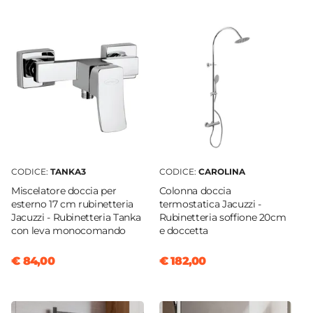
Energy Saving
|
Water Saving
Finitura
Cromata
Flessibili Di Collegamento
Inclusi
Piletta
Non inclusa
Portata L/min
8 L/min
CODICE:
TANKA3
CODICE:
CAROLINA
Tipo Cartuccia
Miscelatore doccia per
Colonna doccia
esterno 17 cm rubinetteria
termostatica Jacuzzi -
Ceramica
Jacuzzi - Rubinetteria Tanka
Rubinetteria soffione 20cm
Caratteristiche Miscelatore Bidet
con leva monocomando
e doccetta
Colore
Cromo
€ 84,00
€ 182,00
Azionamento
Leva monocomando