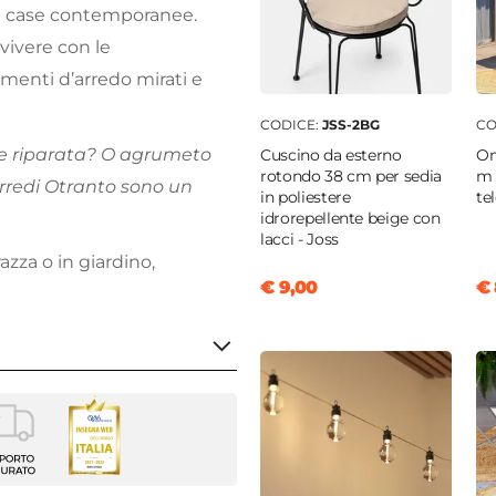
 le case contemporanee.
vivere con le
ementi d’arredo mirati e
CODICE:
JSS-2BG
CO
e riparata? O agrumeto
Cuscino da esterno
Om
rotondo 38 cm per sedia
m 
rredi Otranto sono un
in poliestere
te
idrorepellente beige con
lacci - Joss
azza o in giardino,
€ 9,00
€ 
trot
enti