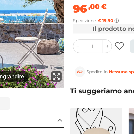
96
,00
€
Spedizione:
€ 19,90
Il prodotto 
quantity
quantity
plus
minus
button
button
Spedito in
Nessuna sp
⚲
ingrandire
Clicca 
Ti suggeriamo a