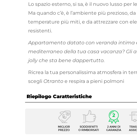
Lo spazio esterno, si sa, è il nuovo lusso per
Ma quando c’è, è l’ambiente più prezioso, da 
temperature più miti, e da attrezzare con el
resistenti.
Appartamento datato con veranda intima 
mediterraneo della tua casa vacanza? Gli a
jolly che sta bene dappertutto.
Ricrea la tua personalissima atmosfera in terr
scegli
Otranto
e respira a pieni polmoni
Riepilogo Caratteristiche
Caratteristiche Generali
Tipologia
Set bis
Numero Elementi
3 elem