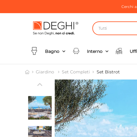
Cerchi 
Tutti
Bagno
Interno
Uff
Giardino
Set Completi
Set Bistrot