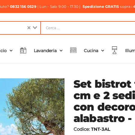
aiuto?
0832 156 0529
| Lun - Sab: 9.00 - 17.30 |
Spedizione GRATIS
sopra i
icio
Lavanderia
Cucina
Illu
Set bistrot
cm e 2 sedi
con decoro
alabastro -
Codice:
TNT-3AL