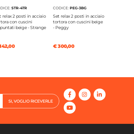
DICE:
STR-4TR
CODICE:
PEG-3BG
t relax 2 posti in acciaio
Set relax 2 posti in acciaio
rtora con cuscini
tortora con cuscini beige
apuntati beige - Strange
- Peggy
142,00
€ 300,00
SI, VOGLIO RICEVERLE