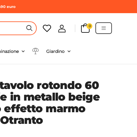
490 euro
0
HEADER SEARCH BUTTON
minazione
Giardino
 tavolo rotondo 60
e in metallo beige
 effetto marmo
 Otranto