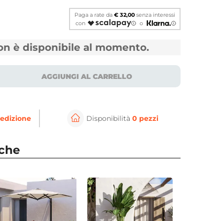
Paga a rate da
€ 32,00
senza interessi
con
o
non è disponibile al momento.
AGGIUNGI AL CARRELLO
edizione
Disponibilità
0 pezzi
⚲
per ingrandire
Cli
nche