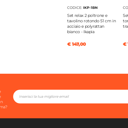
da
CODICE:
IKP-1BN
CO
cm
Set relax 2 poltrone e
Se
orcellanato
tavolino rotondo 51 cm in
to
acciaio e polyrattan
tr
alabastro
bianco - Ikapia
o
€ 147,00
€ 
m
e
e
in
ima?