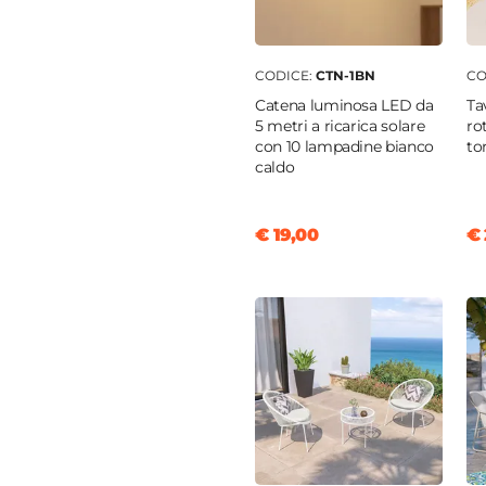
o
to marmo
CODICE:
CTN-1BN
CO
iatura a polvere
Catena luminosa LED da
Ta
5 metri a ricarica solare
ro
con 10 lampadine bianco
to
caldo
enti
€ 19,00
€ 
orcellanato
o