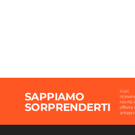
Forma
Roton
Lunghezza
Ø 60 
Materiale Piano
Gres p
Colore Piano
Marmo 
Materiale Struttura
Metall
Colore Struttura
Beige
Posti A Sedere
2 posti
Altezza
73,8 c
Vuoi
SAPPIAMO
ricever
novità 
SORPRENDERTI
offerte 
antepr