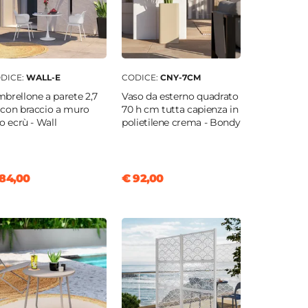
DICE:
WALL-E
CODICE:
CNY-7CM
brellone a parete 2,7
Vaso da esterno quadrato
con braccio a muro
70 h cm tutta capienza in
lo ecrù - Wall
polietilene crema - Bondy
84,00
€ 92,00