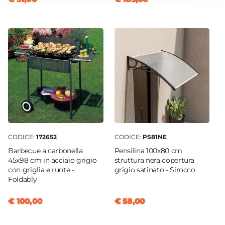
83 cm
Altezza Seduta
45 cm
Braccioli
Si
Materiale Seduta
Metallo
Colore Seduta
Nero
Materiale Struttura
CODICE:
172652
CODICE:
PS81NE
Metallo
Barbecue a carbonella
Pensilina 100x80 cm
Colore Struttura
45x98 cm in acciaio grigio
struttura nera copertura
Nero
con griglia e ruote -
grigio satinato - Sirocco
Foldably
Verniciatura
Verniciatura a polvere
€ 100,00
€ 58,00
Caratteristiche Tavolo
Forma