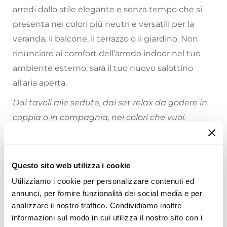
arredi dallo stile elegante e senza tempo che si
presenta nei colori più neutri e versatili per la
veranda, il balcone, il terrazzo o il giardino. Non
rinunciare ai comfort dell’arredo indoor nel tuo
ambiente esterno, sarà il tuo nuovo salottino
all'aria aperta.
Dai tavoli alle sedute, dai set relax da godere in
coppia o in compagnia, nei colori che vuoi.
Tutti i prodotti che vengono posizionati
all’esterno hanno bisogno di cure particolari.
Questo sito web utilizza i cookie
Proteggi sempre
i tuoi arredi da esterno,
Riepilogo Caratteristiche
evitando l’esposizione a pioggia, raggi solari e
Utilizziamo i cookie per personalizzare contenuti ed
annunci, per fornire funzionalità dei social media e per
intemperie. Metti l’arredo al riparo sotto una
Caratteristiche Generali
analizzare il nostro traffico. Condividiamo inoltre
copertura, oppure utilizza gli
appositi dispositivi
Tipologia
informazioni sul modo in cui utilizza il nostro sito con i
per la cura
e la manutenzione come le
cover
Set bistrot