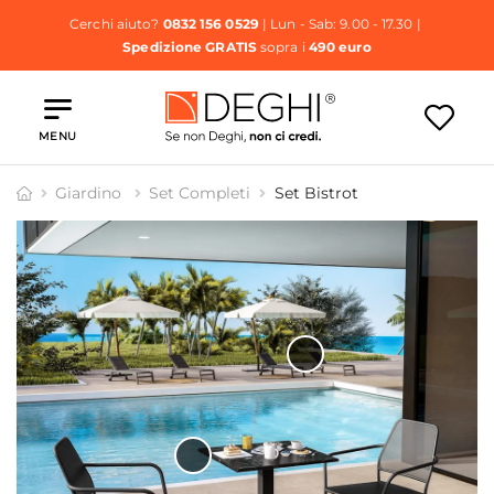
Cerchi aiuto?
0832 156 0529
| Lun - Sab: 9.00 - 17.30 |
Spedizione GRATIS
sopra i
490 euro
MENU
Giardino
Set Completi
Set Bistrot