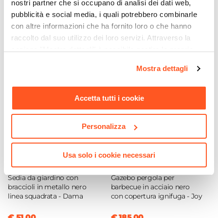
nostri partner che si occupano di analisi dei dati web,
protettive
Numero Elementi
. Non utilizzare teli in cotone o plastica
pubblicità e social media, i quali potrebbero combinarle
3 elementi
con altre informazioni che ha fornito loro o che hanno
non specifici, perché potrebbero danneggiare
Ti suggeriamo anche
raccolto dal suo utilizzo dei loro servizi. Attraverso la
Serie
l’arredo. È raccomandato, inoltre, non utilizzare
sezione "Mostra dettagli" è possibile gestire le proprie
Raspin
prodotti chimici aggressivi.
opzioni e modificare le preferenze espresse in qualsiasi
Colore
Mostra dettagli
momento. Per maggiori informazioni si invita a leggere la
Prodotto progettato per uso domestico e non
Nero
nostra
Cookie Policy
.
adatta ad ambienti o utilizzi commerciali.
Caratteristiche Sedie
Accetta tutti i cookie
Tipologia
Sedia
Personalizza
Numero Elementi
2 elementi
Usa solo i cookie necessari
Larghezza
CODICE:
DM1-NE
CODICE:
JY-B23
54 cm
Sedia da giardino con
Gazebo pergola per
Profondità
braccioli in metallo nero
barbecue in acciaio nero
52 cm
linea squadrata - Dama
con copertura ignifuga - Joy
Altezza
€ 51,00
€ 185,00