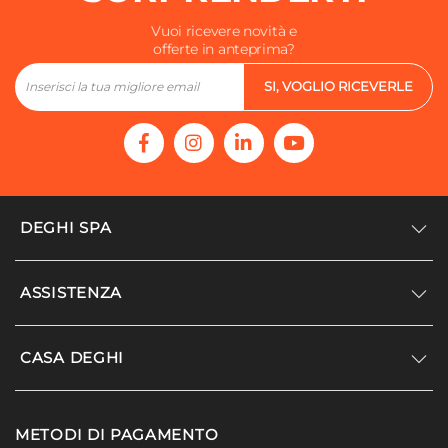
Vuoi ricevere novità e
offerte in anteprima?
SI, VOGLIO RICEVERLE
DEGHI SPA
Accedi/Registrati
ASSISTENZA
Noi siamo Deghi
Politica dei prezzi
Supporto
CASA DEGHI
Lavora con noi
Paga a rate
Diventa fornitore
Località disagiate
Noi Siamo Deghi
Modello organizzativo e codice etico
METODI DI PAGAMENTO
Agevolazioni fiscali
I nostri luoghi