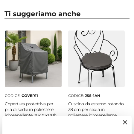
Numero Elementi
5 elementi
Ti suggeriamo anche
Serie
Loren
Colore
Nero
Verniciatura
Verniciatura a polvere
Caratteristiche Sedie
Tipologia
Sedia
Numero Elementi
CODICE:
COVER11
CODICE:
JSS-1AN
4 elementi
Copertura protettiva per
Cuscino da esterno rotondo
Larghezza
pila di sedie in poliestere
38 cm per sedia in
40,5 cm
idrorepellente 70x70x120h
poliestere idrorepellente
cm - Wakanda
antracite con lacci - Joss
Profondità
52,5 cm
€ 19,00
€ 9,00