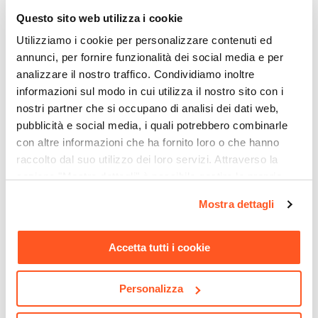
Altezza
Questo sito web utilizza i cookie
92 cm
Utilizziamo i cookie per personalizzare contenuti ed
Altezza Seduta
annunci, per fornire funzionalità dei social media e per
47 cm
analizzare il nostro traffico. Condividiamo inoltre
Braccioli
informazioni sul modo in cui utilizza il nostro sito con i
No
nostri partner che si occupano di analisi dei dati web,
pubblicità e social media, i quali potrebbero combinarle
Materiale Seduta
con altre informazioni che ha fornito loro o che hanno
Metallo
raccolto dal suo utilizzo dei loro servizi. Attraverso la
Colore Seduta
sezione "Mostra dettagli" è possibile gestire le proprie
Nero
opzioni e modificare le preferenze espresse in qualsiasi
CODICE:
NRS-325A
CODICE:
COVER30
Materiale Struttura
Mostra dettagli
momento. Per maggiori informazioni si invita a leggere la
Pergola 3x2,5 m in alluminio
Copertura protettiva per
Metallo
antracite con tetto
tavolo in poliestere
nostra
Cookie Policy
.
scorrevole - Norris
idrorepellente antracite
Colore Struttura
Accetta tutti i cookie
90x90x70h cm con coulisse
Nero
regolabile - Wakanda
Verniciatura
Personalizza
€ 326,00
€ 20,00
Verniciatura a polvere