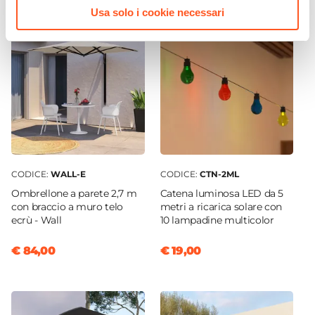
Pieghevole
Usa solo i cookie necessari
Si
Impilabile
No
Caratteristiche Tavolo
Forma
Quadrata
Profondità
90 cm
Lunghezza
CODICE:
WALL-E
CODICE:
CTN-2ML
90 cm
Ombrellone a parete 2,7 m
Catena luminosa LED da 5
con braccio a muro telo
metri a ricarica solare con
Materiale Piano
ecrù - Wall
10 lampadine multicolor
Metallo
Colore Piano
€ 84,00
€ 19,00
Nero
Materiale Struttura
Metallo