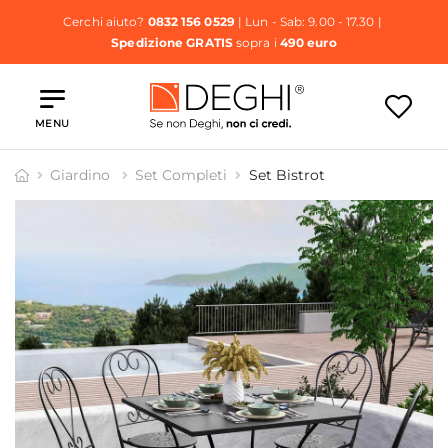
Cerchi aiuto?
0832 156 0529
| Lun - Sab: 9.00 - 17.30 |
Spedizione GRATIS
sopra i
490 euro
MENU
Giardino
Set Completi
Set Bistrot