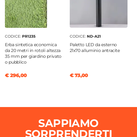
CODICE:
PR1235
CODICE:
ND-A21
Erba sintetica economica
Paletto LED da esterno
da 20 metri in rotoli altezza
21x70 alluminio antracite
35 mm per giardino privato
o pubblico
€ 296,00
€ 73,00
SAPPIAMO
SORPRENDERTI