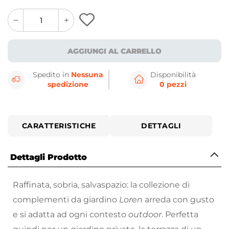
quantity
quantity
plus
minus
button
button
AGGIUNGI AL CARRELLO
Spedito in
Nessuna
Disponibilità
spedizione
0 pezzi
CARATTERISTICHE
DETTAGLI
Dettagli Prodotto
Raffinata, sobria, salvaspazio: la collezione di
complementi da giardino
Loren
arreda con gusto
e si adatta ad ogni contesto
outdoor
. Perfetta