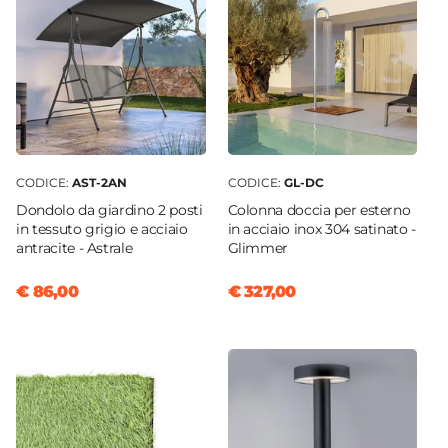
Colore Struttura
Nero
Verniciatura
Verniciatura a polvere
Posti A Sedere
4 posti
Altezza
CODICE:
AST-2AN
CODICE:
GL-DC
71 cm
Dondolo da giardino 2 posti
Colonna doccia per esterno
in tessuto grigio e acciaio
in acciaio inox 304 satinato -
antracite - Astrale
Glimmer
€ 86,00
€ 327,00