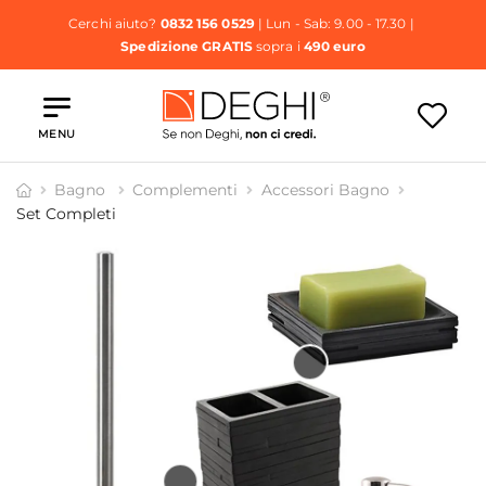
Cerchi aiuto?
0832 156 0529
| Lun - Sab: 9.00 - 17.30 |
Spedizione GRATIS
sopra i
490 euro
MENU
Bagno
Complementi
Accessori Bagno
Set Completi