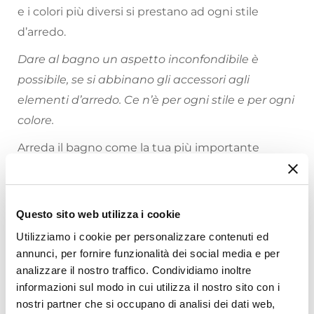
e i colori più diversi si prestano ad ogni stile
d’arredo.
Dare al bagno un aspetto inconfondibile è
possibile, se si abbinano gli accessori agli
elementi d’arredo. Ce n’è per ogni stile e per ogni
colore.
Arreda il bagno come la tua più importante
comfort zone
, la stanza più intima della casa
aspetta solo te.
Riepilogo Caratteristiche
Questo sito web utilizza i cookie
Caratteristiche Generali
Utilizziamo i cookie per personalizzare contenuti ed
Tipologia
annunci, per fornire funzionalità dei social media e per
analizzare il nostro traffico. Condividiamo inoltre
Set accessori da appoggio
informazioni sul modo in cui utilizza il nostro sito con i
Numero Elementi
nostri partner che si occupano di analisi dei dati web,
4 elementi