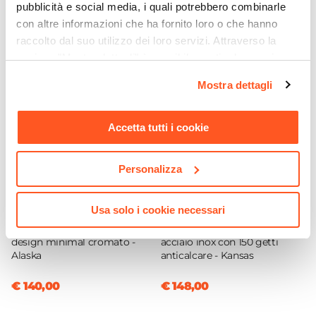
Ti suggeriamo anche
pubblicità e social media, i quali potrebbero combinarle
Marca
con altre informazioni che ha fornito loro o che hanno
Gedy
raccolto dal suo utilizzo dei loro servizi. Attraverso la
Serie
sezione "Mostra dettagli" è possibile gestire le proprie
Quadrotto
opzioni e modificare le preferenze espresse in qualsiasi
Mostra dettagli
Colore
momento. Per maggiori informazioni si invita a leggere la
nostra
Cookie Policy
.
Nero opaco
Accetta tutti i cookie
Materiale
Resina
Installazione
Personalizza
Appoggio
CODICE:
ALASKA-DARK
CODICE:
KANS165
Caratteristiche Dispenser
Usa solo i cookie necessari
Pannello doccia in alluminio
Pannello doccia
Tipologia
nero con miscelatore
idromassaggio squadrato in
Dispenser
design minimal cromato -
acciaio inox con 150 getti
Alaska
anticalcare - Kansas
Installazione
Appoggio
€ 140,00
€ 148,00
Forma