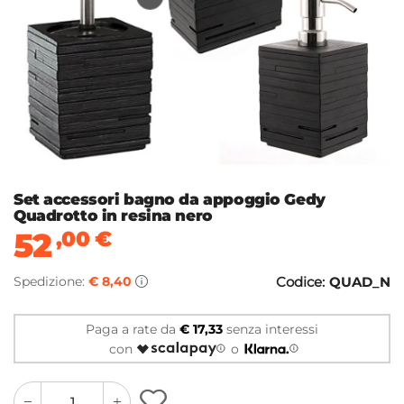
Set accessori bagno da appoggio Gedy
Quadrotto in resina nero
52
,00
€
Spedizione:
€ 8,40
Codice:
QUAD_N
Paga a rate da
€ 17,33
senza interessi
con
o
quantity
quantity