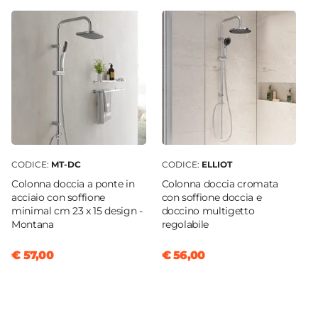
Quadrata
Larghezza
8,2 cm
Profondità
8,2 cm
Altezza
16 cm
Colore
Nero
CODICE:
MT-DC
CODICE:
ELLIOT
Materiale
Colonna doccia a ponte in
Colonna doccia cromata
Resina
acciaio con soffione
con soffione doccia e
minimal cm 23 x 15 design -
doccino multigetto
Caratteristiche Portasapone
Montana
regolabile
Tipologia
Portasapone
€ 57,00
€ 56,00
Installazione
Appoggio
Forma