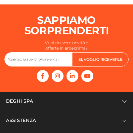
Quadrata
Larghezza
SAPPIAMO
11,2 cm
SORPRENDERTI
Profondità
11,2 cm
Vuoi ricevere novità e
Altezza
offerte in anteprima?
2,4 cm
Colore
SI, VOGLIO RICEVERLE
Nero
Materiale
Resina
Caratteristiche Portaspazzolino
Tipologia
DEGHI SPA
Portaspazzolini
Installazione
Accedi/Registrati
ASSISTENZA
Appoggio
Noi siamo Deghi
Forma