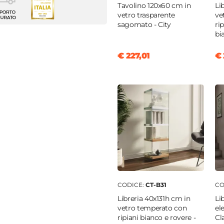
 sedie
Tavolino 120x60 cm in
Li
vetro trasparente
ve
sagomato - City
ri
enti
bi
 52 cm
€ 227,01
€ 
m
o
o
 ghiaccio
CODICE:
CT-B31
CO
Libreria 40x131h cm in
Li
vetro temperato con
el
ripiani bianco e rovere -
Cl