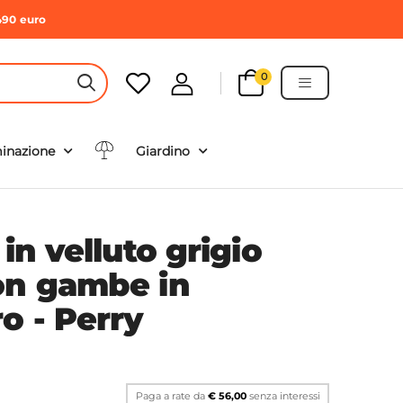
490 euro
0
HEADER SEARCH BUTTON
minazione
Giardino
 in velluto grigio
on gambe in
o - Perry
Paga a rate da
€ 56,00
senza interessi