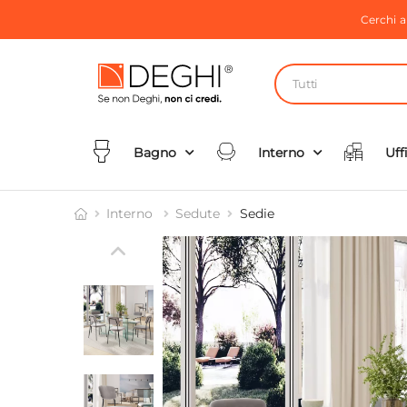
Cerchi 
Tutti
Bagno
Interno
Uff
Interno
Sedute
Sedie