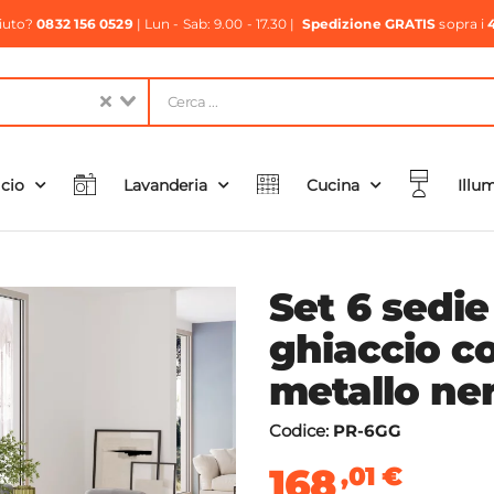
aiuto?
0832 156 0529
| Lun - Sab: 9.00 - 17.30 |
Spedizione GRATIS
sopra i
icio
Lavanderia
Cucina
Illu
Set 6 sedie
ghiaccio c
metallo ner
Codice:
PR-6GG
168
,01
€