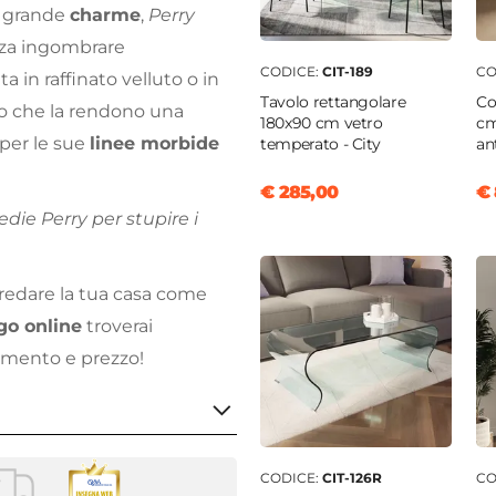
 grande
charme
,
Perry
nza ingombrare
CODICE:
CIT-189
CO
a in raffinato velluto o in
Tavolo rettangolare
Co
lo che la rendono una
180x90 cm vetro
cm
 per le sue
linee morbide
temperato - City
an
€ 285,00
€ 
edie Perry per stupire i
rredare la tua casa come
go online
troverai
damento e prezzo!
CODICE:
CIT-126R
CO