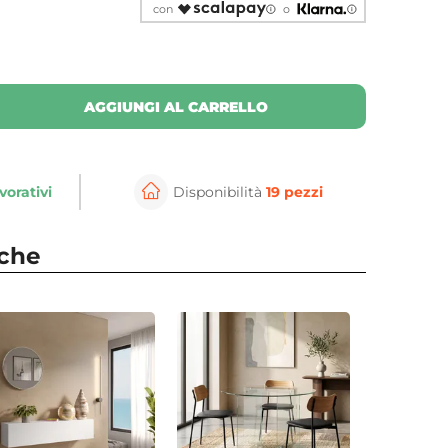
con
o
AGGIUNGI AL CARRELLO
vorativi
Disponibilità
19 pezzi
nche
⚲
per ingrandire
Cli