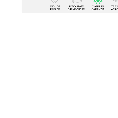
Tipologia
Set di
Serie
Perry
Numero Elementi
6 elem
Dimensioni
43,5 x
Altezza
83,5 c
Altezza Seduta
47 cm
Materiale Gambe
Metall
Materiale Seduta
Vellut
Portata Massima
100 Kg
Colore Gambe
Nero
Colore Seduta
Grigio
Impilabile
No