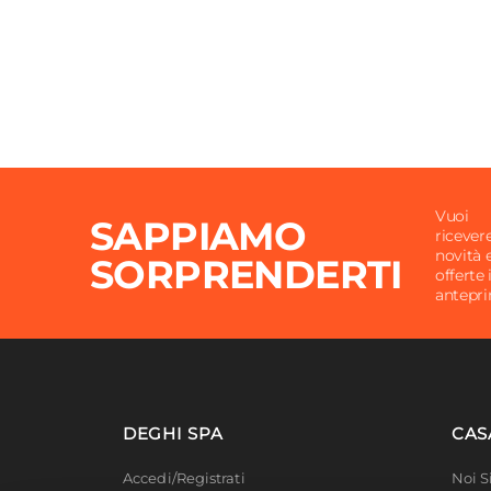
Vuoi
SAPPIAMO
ricever
novità 
SORPRENDERTI
offerte 
antepr
DEGHI SPA
CAS
Accedi/Registrati
Noi 