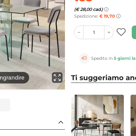
(€ 28,00 cad.)
Spedizione:
€ 19,70
quantity
quantity
plus
minus
button
button
Spedito in
5 giorni la
Ti suggeriamo a
⚲
ingrandire
Clicca 