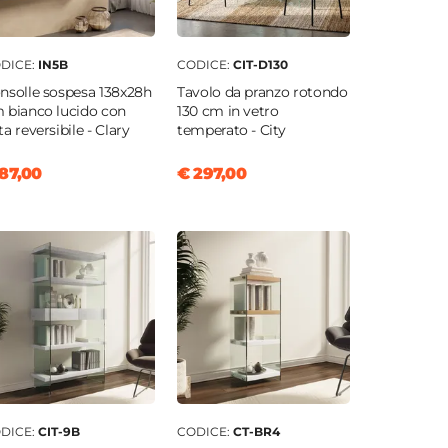
DICE:
IN5B
CODICE:
CIT-D130
nsolle sospesa 138x28h
Tavolo da pranzo rotondo
 bianco lucido con
130 cm in vetro
ta reversibile - Clary
temperato - City
87,00
€ 297,00
DICE:
CIT-9B
CODICE:
CT-BR4