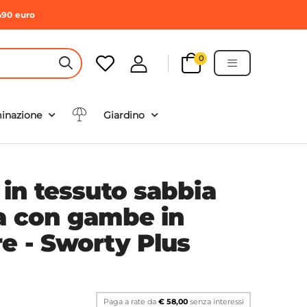
490 euro
0
HEADER SEARCH BUTTON
minazione
Giardino
 in tessuto sabbia
ta con gambe in
e - Sworty Plus
Paga a rate da
€ 58,00
senza interessi