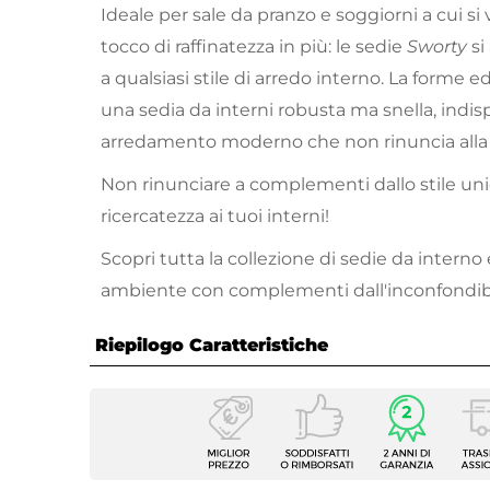
Ideale per sale da pranzo e soggiorni a cui s
tocco di raffinatezza in più: le sedie
Sworty
s
a qualsiasi stile di arredo interno. La forme e
una sedia da interni robusta ma snella, indis
arredamento moderno che non rinuncia alla pra
Non rinunciare a complementi dallo stile un
ricercatezza ai tuoi interni!
Scopri tutta la collezione di sedie da interno 
ambiente con complementi dall'inconfondib
Riepilogo Caratteristiche
Caratteristiche
Tipologia
Set di
Serie
Sworty