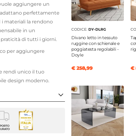
i vuole aggiungere un
i adattano perfettamente
d i materiali la rendono
CODICE:
DY-DLRG
CO
pensabile in un
Divano letto in tessuto
Ta
ticità di tutti i giorni.
ruggine con schienale e
co
poggiatesta regolabili -
ri
ico per aggiungere
Doyle
€ 258,99
€ 
e rendi unico il tuo
ile design moderno.
 sedie
 Plus