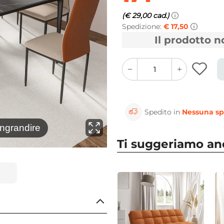
(€ 29,00 cad.)
Spedizione:
€ 17,50
Il prodotto 
quantity
quantity
plus
minus
button
button
Spedito in
Nessuna sp
⚲
ingrandire
Clicca 
Ti suggeriamo a