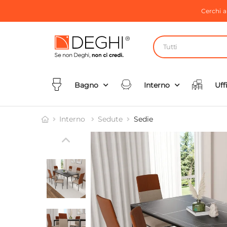
Cerchi 
Tutti
Bagno
Interno
Uff
Interno
Sedute
Sedie