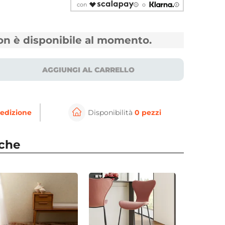
con
o
non è disponibile al momento.
AGGIUNGI AL CARRELLO
edizione
Disponibilità
0 pezzi
⚲
per ingrandire
Cli
nche