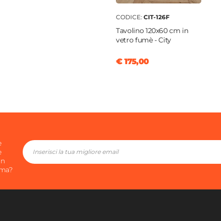
enti
0 cm
CODICE:
CIT-126F
Tavolino 120x60 cm in
vetro fumè - City
o
€ 175,00
o
a
|
Terracotta
iatura a polvere epossidica
e
e
in
ima?
a poliuretanica