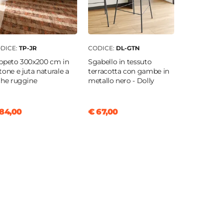
DICE:
TP-JR
CODICE:
DL-GTN
ppeto 300x200 cm in
Sgabello in tessuto
tone e juta naturale a
terracotta con gambe in
ghe ruggine
metallo nero - Dolly
84,00
€ 67,00