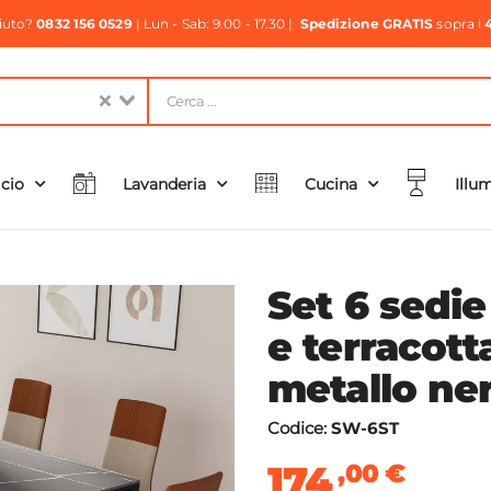
aiuto?
0832 156 0529
| Lun - Sab: 9.00 - 17.30 |
Spedizione GRATIS
sopra i
icio
Lavanderia
Cucina
Illu
Set 6 sedie
e terracot
metallo ner
Codice:
SW-6ST
174
,00
€