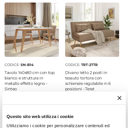
Dimensioni
46 x 51 cm
Altezza
84,7 cm
Materiale Gambe
Metallo
Materiale Seduta
Polipropilene
CODICE:
SN-B14
CODICE:
TRT-2TTR
Colore Gambe
Tavolo 140x80 cm con top
Divano letto 2 posti in
Legno
bianco e struttura in
tessuto tortora con
metallo effetto legno -
schienale regolabile in 6
Colore Seduta
Sinteo
posizioni - Terat
Bianco
Assemblato
€ 157,00
€ 270,00
No
Questo sito web utilizza i cookie
Utilizziamo i cookie per personalizzare contenuti ed