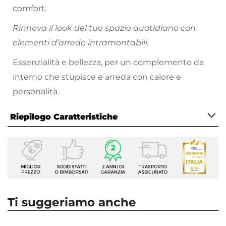
comfort.
Rinnova il look del tuo spazio quotidiano con
elementi d’arredo intramontabili.
Essenzialità e bellezza, per un complemento da
interno che stupisce e arreda con calore e
personalità.
Riepilogo Caratteristiche
Caratteristiche
Tipologia
Set di sedie
Serie
Lucilla
Ti suggeriamo anche
Numero Elementi
6 elementi