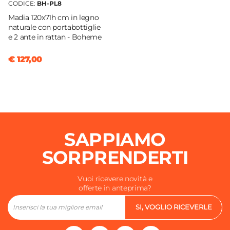
CODICE:
BH-PL8
Madia 120x71h cm in legno
naturale con portabottiglie
e 2 ante in rattan - Boheme
€ 127,00
SAPPIAMO
SORPRENDERTI
Vuoi ricevere novità e
offerte in anteprima?
SI, VOGLIO RICEVERLE