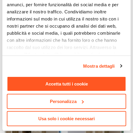
annunci, per fornire funzionalità dei social media e per
analizzare il nostro traffico. Condividiamo inoltre
informazioni sul modo in cui utilizza il nostro sito con i
nostri partner che si occupano di analisi dei dati web,
pubblicità e social media, i quali potrebbero combinarle
con altre informazioni che ha fornito loro o che hanno
raccolto dal suo utilizzo dei loro servizi. Attraverso la
CODICE:
RD-VCN
CODICE:
KH-TR5
sezione "Mostra dettagli" è possibile gestire le proprie
opzioni e modificare le preferenze espresse in qualsiasi
Divano 2 posti in velluto
Tavolino rotondo 50 cm con
Mostra dettagli
crema con gambe nere -
top in rattan e base in legno
momento. Per maggiori informazioni si invita a leggere la
Iridium
naturale cannettato - Khalid
nostra
Cookie Policy
.
Accetta tutti i cookie
€ 379,01
€ 74,01
Personalizza
Usa solo i cookie necessari