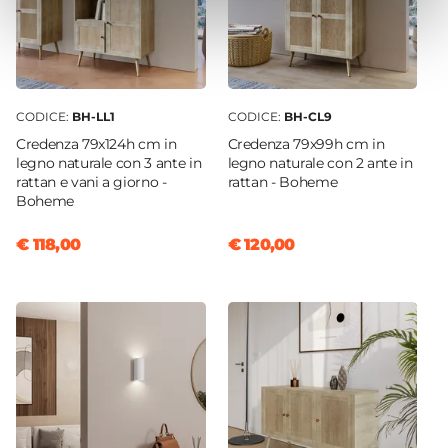
CODICE:
BH-LL1
CODICE:
BH-CL9
Credenza 79x124h cm in
Credenza 79x99h cm in
legno naturale con 3 ante in
legno naturale con 2 ante in
rattan e vani a giorno -
rattan - Boheme
Boheme
€ 118,00
€ 120,00