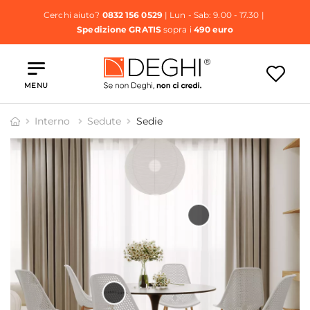
Cerchi aiuto?
0832 156 0529
| Lun - Sab: 9.00 - 17.30 |
Spedizione GRATIS
sopra i
490 euro
MENU
Interno
Sedute
Sedie