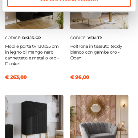
CODICE:
DKL13-GR
CODICE:
VEN-TP
Mobile porta tv 130x55 cm
Poltrona in tessuto teddy
in legno di mango nero
bianco con gambe oro -
cannettato e metallo oro -
Oden
Dunkel
€ 263,00
€ 96,00