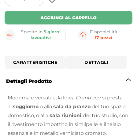
plus
minus
button
button
AGGIUNGI AL CARRELLO
Spedito in
5 giorni
Disponibilità
lavorativi
17 pezzi
CARATTERISTICHE
DETTAGLI
Dettagli Prodotto
Moderna e versatile, la linea
Granduca
si presta
al
soggiorno
o alla
sala da pranzo
del tuo spazio
domestico, o alla
sala riunioni
del tuo studio, con
il rivestimento imbottito in similpelle
e il telaio
essenziale in metallo verniciato cromato.