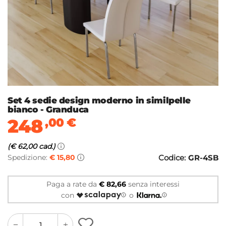
Set 4 sedie design moderno in similpelle
bianco - Granduca
248
,00
€
(€ 62,00 cad.)
Spedizione:
€ 15,80
Codice:
GR-4SB
Paga a rate da
€ 82,66
senza interessi
con
o
quantity
quantity