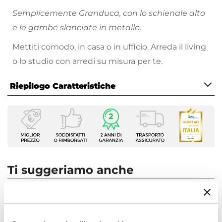
Semplicemente Granduca, con lo schienale alto
e le gambe slanciate in metallo.
Mettiti comodo, in casa o in ufficio. Arreda il living
o lo studio con arredi su misura per te.
Riepilogo Caratteristiche
Caratteristiche
Tipologia
Set di sedie
Serie
Granduca
Ti suggeriamo anche
Numero Elementi
4 elementi
Dimensioni
49 x 41 cm