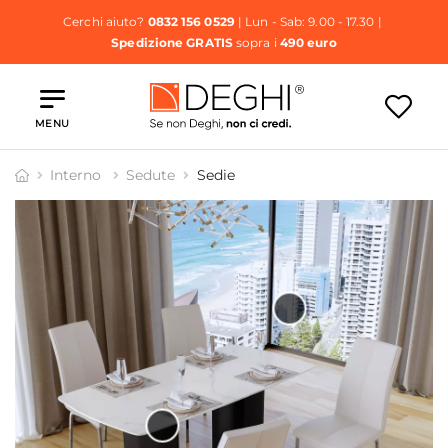
Cerchi aiuto?
0832 156 0529
| Lun - Sab: 9.00 - 17.30 |
Spedizione GRATIS
sopra i
490 euro
MENU
Interno
Sedute
Sedie