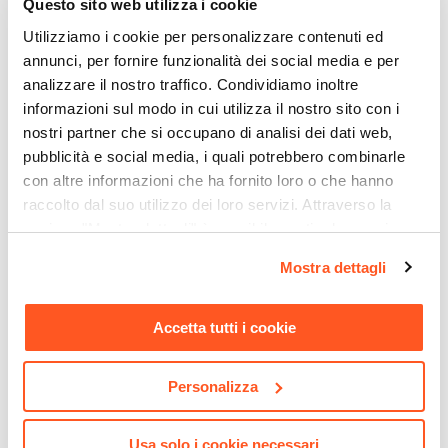
Questo sito web utilizza i cookie
Altezza
Utilizziamo i cookie per personalizzare contenuti ed
97 cm
annunci, per fornire funzionalità dei social media e per
Materiale Gambe
analizzare il nostro traffico. Condividiamo inoltre
Metallo
informazioni sul modo in cui utilizza il nostro sito con i
Materiale Seduta
nostri partner che si occupano di analisi dei dati web,
Similpelle
pubblicità e social media, i quali potrebbero combinarle
CODICE:
RMQ-16M
CODICE:
AN-SR2
Portata Massima
con altre informazioni che ha fornito loro o che hanno
Tavolo 160x90 cm con piano
Set 2 sgabelli in similpelle
raccolto dal suo utilizzo dei loro servizi. Attraverso la
120 Kg
effetto marmo perlato e
grigio chiaro con gambe
sezione "Mostra dettagli" è possibile gestire le proprie
gambe rame opaco -
oro - Anette
Colore Gambe
opzioni e modificare le preferenze espresse in qualsiasi
Remarq
Cromo
Mostra dettagli
momento. Per maggiori informazioni si invita a leggere la
Colore Seduta
€ 399,00
€ 158,00
nostra
Cookie Policy
.
Bianco
Accetta tutti i cookie
Imbottitura
Si
Personalizza
Assemblato
No
Usa solo i cookie necessari