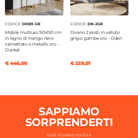
CODICE:
DKB9-GR
CODICE:
DN-2GR
Mobile multiuso 90x150 cm
Divano 2 posti in velluto
in legno di mango nero
grigio gambe oro - Oden
cannettato e metallo oro -
Dunkel
€ 446,00
€ 229,01
SAPPIAMO
SORPRENDERTI
Vuoi ricevere novità e