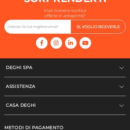
Vuoi ricevere novità e
offerte in anteprima?
SI, VOGLIO RICEVERLE
DEGHI SPA
Accedi/Registrati
ASSISTENZA
Noi siamo Deghi
Politica dei prezzi
Supporto
CASA DEGHI
Lavora con noi
Paga a rate
Diventa fornitore
Località disagiate
Noi Siamo Deghi
Modello organizzativo e codice etico
METODI DI PAGAMENTO
Agevolazioni fiscali
I nostri luoghi