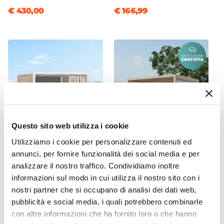
Fissaggio
€ 430,00
€ 166,99
Cerniera
Materiale Telo
Poliestere
Questo sito web utilizza i cookie
Utilizziamo i cookie per personalizzare contenuti ed
CODICE:
ST36N
CODICE:
EN-36T
annunci, per fornire funzionalità dei social media e per
Set di 4 tende laterali per
Gazebo bioclimatico 3x3,6
analizzare il nostro traffico. Condividiamo inoltre
gazebo bioclimatico 3x3,6
m in alluminio tortora -
informazioni sul modo in cui utilizza il nostro sito con i
m in poliestere naturale -
Enea
nostri partner che si occupano di analisi dei dati web,
Enea
pubblicità e social media, i quali potrebbero combinarle
€ 156,00
€ 1.509,99
con altre informazioni che ha fornito loro o che hanno