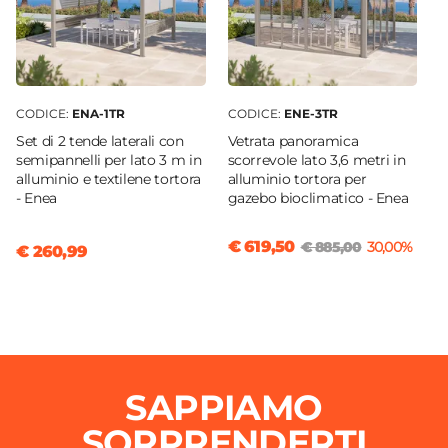
CODICE:
ENA-1TR
CODICE:
ENE-3TR
Set di 2 tende laterali con
Vetrata panoramica
semipannelli per lato 3 m in
scorrevole lato 3,6 metri in
alluminio e textilene tortora
alluminio tortora per
- Enea
gazebo bioclimatico - Enea
€ 619,50
€ 885,00
30,00%
€ 260,99
SAPPIAMO
SORPRENDERTI