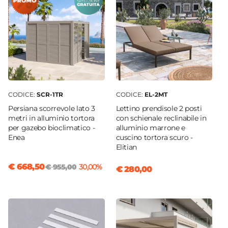
CODICE:
SCR-1TR
CODICE:
EL-2MT
Persiana scorrevole lato 3
Lettino prendisole 2 posti
metri in alluminio tortora
con schienale reclinabile in
per gazebo bioclimatico -
alluminio marrone e
Enea
cuscino tortora scuro -
Elitian
€ 668,50
€ 955,00
30,00%
€ 280,00