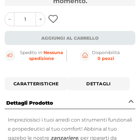
momento.
quantity
quantity
plus
minus
button
button
AGGIUNGI AL CARRELLO
Spedito in
Nessuna
Disponibilità
spedizione
0 pezzi
CARATTERISTICHE
DETTAGLI
Dettagli Prodotto
Impreziosisci i tuoi arredi con strumenti funzionali
e propedeutici al tuo comfort! Abbina al tuo
gazebo le nostre
zanzariere
, per ripararti da