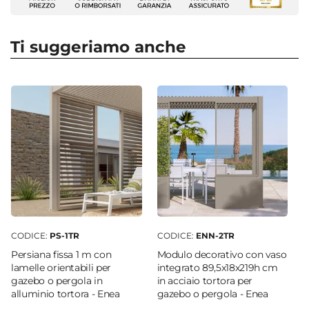
estetico.
Zanzariera
Numero Elementi
4 elementi
Ti suggeriamo anche
Forma
Rettangolare
Larghezza
360 cm
Profondità
300 cm
Altezza
218 cm
Caratteristiche
Lavabile
CODICE:
PS-1TR
CODICE:
ENN-2TR
Serie Compatibile
Persiana fissa 1 m con
Modulo decorativo con vaso
Enea
lamelle orientabili per
integrato 89,5x18x219h cm
gazebo o pergola in
in acciaio tortora per
Colore
alluminio tortora - Enea
gazebo o pergola - Enea
Antracite