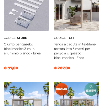
CODICE:
GI-2BN
CODICE:
TE3T
Giunto per gazebo
Tenda a caduta in textilene
bioclimatico 3 m in
tortora lato 3 metri per
alluminio bianco - Enea
pergola o gazebo
bioclimatico - Enea
€ 97,00
€ 287,00