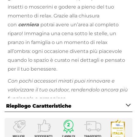
insetti o moscerini e godere a pieno del tuo
momento di relax. Grazie alla chiusura
con
cerniera
potrai avere un’area al completo
riparo! Immagina una cena sotto le stelle, un
pranzo in famiglia o un momento di relax
all’ombra: ogni occasione diventa più piacevole
quando lo spazio è curato nei dettagli e pensato
per il tuo benessere.
Con pochi accessori mirati puoi rinnovare e
valorizzare il tuo outdoor, rendendolo ancora più
funzionale e armonioso.
Riepilogo Caratteristiche
Ogni lato del gazebo è progettato per accogliere
un solo accessorio alla volta
, garantendo ordine
Caratteristiche
visivo, praticità d’uso e un perfetto equilibrio
Tipologia