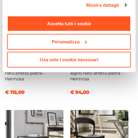
opzioni e modificare le preferenze espresse in qualsiasi
Caratteristiche
Mostra dettagli
momento. Per maggiori informazioni si invita a leggere la
Poggiapiedi
nostra
Cookie Policy
.
Impilabile
Accetta tutti i cookie
No
Personalizza
CODICE:
HM-6LN
CODICE:
HM-45CN
Usa solo i cookie necessari
Libreria 60x80h cm in legno
Comodino 45x55h cm in
nero effetto pietra -
legno nero effetto pietra -
Hermosa
Hermosa
€ 115,00
€ 94,00