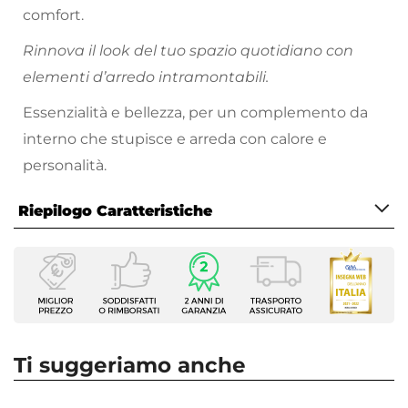
comfort.
Rinnova il look del tuo spazio quotidiano con
elementi d’arredo intramontabili.
Essenzialità e bellezza, per un complemento da
interno che stupisce e arreda con calore e
personalità.
Riepilogo Caratteristiche
Caratteristiche
Tipologia
Set sgabelli
Numero Elementi
4 elementi
Ti suggeriamo anche
Serie
Blinder