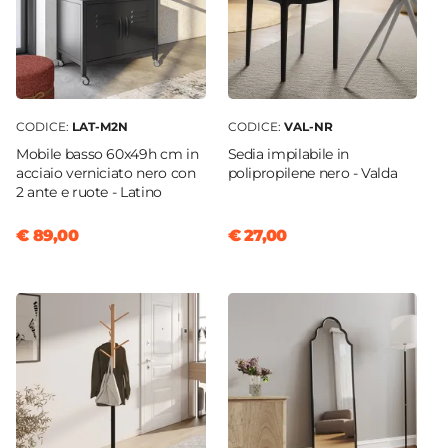
CODICE:
LAT-M2N
CODICE:
VAL-NR
Mobile basso 60x49h cm in
Sedia impilabile in
acciaio verniciato nero con
polipropilene nero - Valda
2 ante e ruote - Latino
€ 89,00
€ 27,00