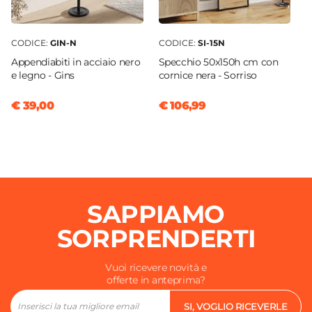
CODICE:
GIN-N
CODICE:
SI-15N
Appendiabiti in acciaio nero
Specchio 50x150h cm con
e legno - Gins
cornice nera - Sorriso
€ 39,00
€ 106,99
SAPPIAMO
SORPRENDERTI
Vuoi ricevere novità e
offerte in anteprima?
SI, VOGLIO RICEVERLE