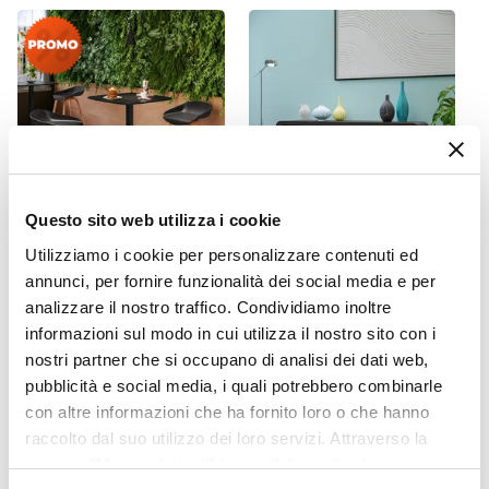
Dimensioni
43 x 43 cm
Altezza
84 cm
Materiale Gambe
Metallo
Materiale Seduta
Questo sito web utilizza i cookie
Polipropilene
CODICE:
CAI-A6NN
CODICE:
HM-13CN
Utilizziamo i cookie per personalizzare contenuti ed
Colore Gambe
Tavolo alto 60x60 cm top
Porta tv 130x50h cm in
annunci, per fornire funzionalità dei social media e per
Nero
nero con bordi arrotondati
legno nero effetto pietra -
analizzare il nostro traffico. Condividiamo inoltre
con base in metallo nero -
Hermosa
Colore Seduta
informazioni sul modo in cui utilizza il nostro sito con i
Caio Round
Nero
nostri partner che si occupano di analisi dei dati web,
Trama
pubblicità e social media, i quali potrebbero combinarle
€ 25,01
€ 76,02
67,10%
€ 227,01
Tinta unita
con altre informazioni che ha fornito loro o che hanno
Verniciatura
raccolto dal suo utilizzo dei loro servizi. Attraverso la
sezione "Mostra dettagli" è possibile gestire le proprie
Verniciatura a polvere