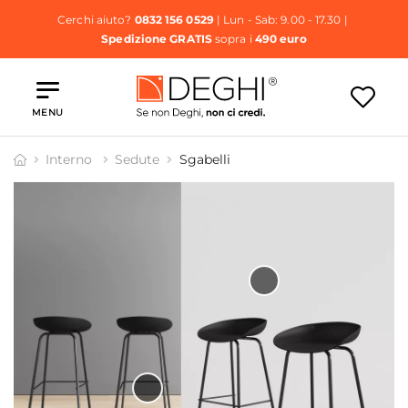
Cerchi aiuto?
0832 156 0529
| Lun - Sab: 9.00 - 17.30 |
Spedizione GRATIS
sopra i
490 euro
MENU
Interno
Sedute
Sgabelli