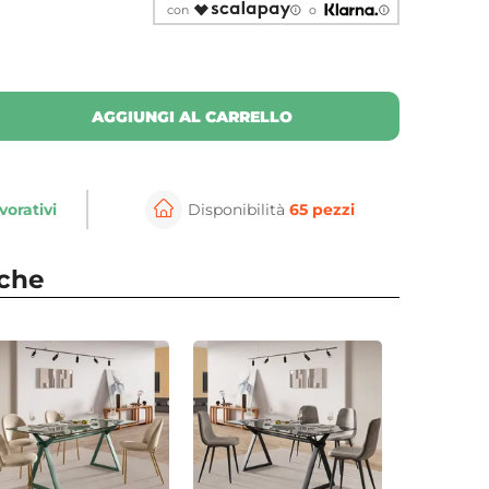
con
o
AGGIUNGI AL CARRELLO
vorativi
Disponibilità
65 pezzi
nche
⚲
per ingrandire
Cli