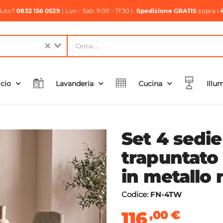
aiuto?
0832 156 0529
| Lun - Sab: 9.00 - 17.30 |
Spedizione GRATIS
sopra i
icio
Lavanderia
Cucina
Illu
Set 4 sedie
trapuntato
in metallo 
Codice:
FN-4TW
116
,00
€