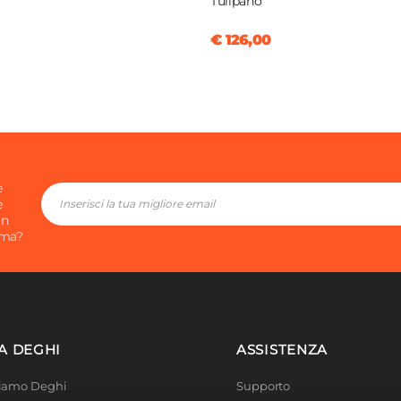
Tulipano
€ 126,00
e
e
in
ima?
A DEGHI
ASSISTENZA
Siamo Deghi
Supporto