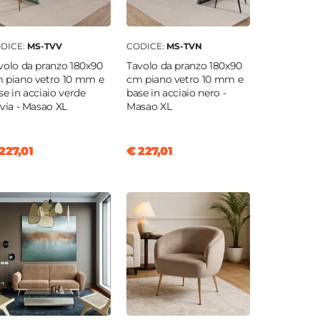
DICE:
MS-TVV
CODICE:
MS-TVN
volo da pranzo 180x90
Tavolo da pranzo 180x90
 piano vetro 10 mm e
cm piano vetro 10 mm e
se in acciaio verde
base in acciaio nero -
lvia - Masao XL
Masao XL
227,01
€ 227,01