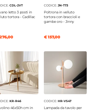
DICE:
CDL-2VT
CODICE:
JN-T73
vano letto 3 posti in
Poltrona in velluto
lluto tortora - Cadillac
tortora con braccioli e
gambe oro - Jinny
276,00
€ 157,00
DICE:
KR-R46
CODICE:
HR-VS47
volino 46x50h cm in
Lampada da tavolo per