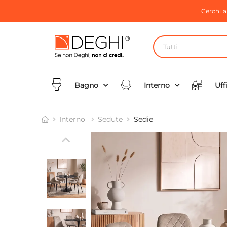
Cerchi 
Tutti
Bagno
Interno
Uff
Interno
Sedute
Sedie