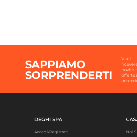
Vuoi
SAPPIAMO
ricever
novità 
SORPRENDERTI
offerte 
antepr
DEGHI SPA
CAS
Accedi/Registrati
Noi 