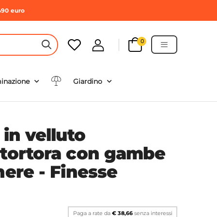
490 euro
0
HEADER SEARCH BUTTON
minazione
Giardino
 in velluto
 tortora con gambe
nere - Finesse
Paga a rate da
€ 38,66
senza interessi