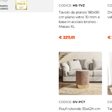
 sedie
CODICE:
MS-TVZ
CO
e
Tavolo da pranzo 180x90
Di
enti
cm piano vetro 10 mm e
ve
base in acciaio bronzo -
3 cm
Masao XL
€ 227,01
€ 
o
o
a
o trapuntato
CODICE:
DV-PCT
CO
Pouf rotondo 35x42h cm
Ta