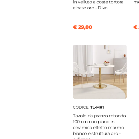
in velluto a coste tortora
me
e base oro - Divo
€ 29,00
€ 
CODICE:
TL-MR1
Tavolo da pranzo rotondo
100 cm con piano in
ceramica effetto marmo
bianco e struttura oro -