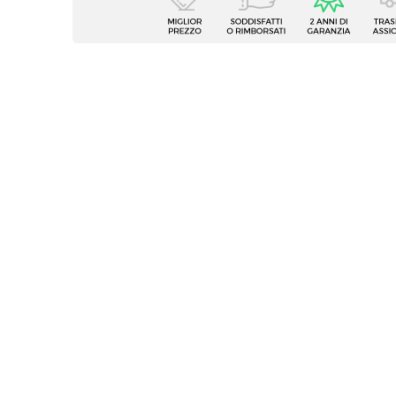
Tipologia
Set di
Serie
Finess
Numero Elementi
4 elem
Dimensioni
44 x 5
Altezza
84 cm
Altezza Seduta
48 cm
Materiale Gambe
Metall
Materiale Seduta
Vellut
Portata Massima
120 Kg
Colore Gambe
Nero
Colore Seduta
Tortor
Effetto
Effett
Impilabile
No
Imbottitura
Si
Assemblato
No