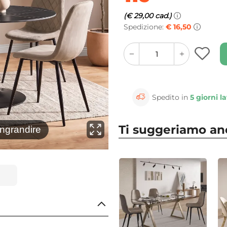
(€ 29,00 cad.)
Spedizione:
€ 16,50
quantity
quantity
plus
minus
button
button
Spedito in
5 giorni la
Ti suggeriamo a
⚲
ingrandire
Clicca 