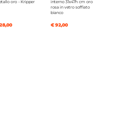
tallo oro - Kripper
interno 31x47h cm oro
rosa in vetro soffiato
bianco
28,00
€ 92,00