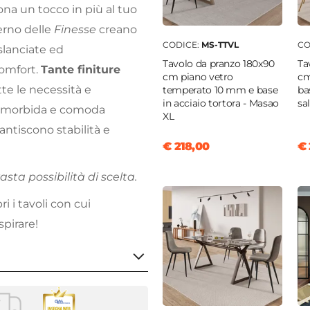
ona un tocco in più al tuo
erno delle
Finesse
creano
CODICE:
MS-TTVL
CO
slanciate ed
Tavolo da pranzo 180x90
Ta
omfort.
Tante finiture
cm piano vetro
cm
te le necessità e
temperato 10 mm e base
ba
in acciaio tortora - Masao
sa
 La morbida e comoda
XL
ntiscono stabilità e
€ 218,00
€ 
sta possibilità di scelta.
i i tavoli con cui
spirare!