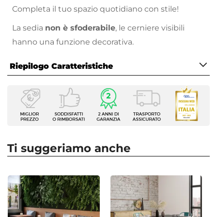
Completa il tuo spazio quotidiano con stile!
La sedia
non è sfoderabile
, le cerniere visibili
hanno una funzione decorativa.
Riepilogo Caratteristiche
Caratteristiche
Tipologia
Set di sedie
Serie
Dunker
Ti suggeriamo anche
Dimensioni
40,5 x 43 cm
Altezza
80 cm
Altezza Seduta