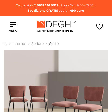
Cerchi aiuto?
0832 156 0529
| Lun - Sab: 9.00 - 17.30 |
Spedizione GRATIS
sopra i
490 euro
MENU
Interno
Sedute
Sedie