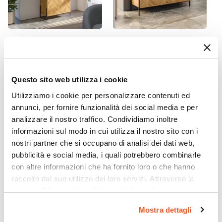
CODICE:
MF-LRN
CODICE:
MF-3RN
Libreria 80x172h cm in
Madia 120x76h cm in rovere
legno rovere chiaro effetto
chiaro effetto parquet con 3
parquet con 2 ante e
ante e struttura in metallo
Questo sito web utilizza i cookie
struttura in metallo nero
nero opaco - Mufasa
opaco - Mufasa
Utilizziamo i cookie per personalizzare contenuti ed
annunci, per fornire funzionalità dei social media e per
€ 168,01
€ 147,00
analizzare il nostro traffico. Condividiamo inoltre
informazioni sul modo in cui utilizza il nostro sito con i
nostri partner che si occupano di analisi dei dati web,
pubblicità e social media, i quali potrebbero combinarle
con altre informazioni che ha fornito loro o che hanno
raccolto dal suo utilizzo dei loro servizi. Attraverso la
sezione "Mostra dettagli" è possibile gestire le proprie
opzioni e modificare le preferenze espresse in qualsiasi
Mostra dettagli
momento. Per maggiori informazioni si invita a leggere la