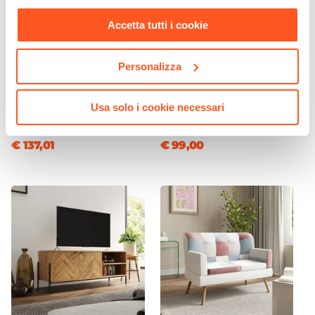
nostra
Cookie Policy
.
Accetta tutti i cookie
CODICE:
MF-2RN
CODICE:
MF-MRN
Madia 120x77h cm in legno
Mobile contenitore 40x135h
Personalizza
rovere chiaro effetto
cm in legno rovere chiaro
parquet con 2 ante e
effetto parquet con 2 ante e
struttura in metallo nero
struttura in metallo nero
Usa solo i cookie necessari
opaco - Mufasa
opaco - Mufasa
€ 137,01
€ 99,00