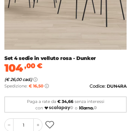
Set 4 sedie in velluto rosa - Dunker
104
,00
€
(€ 26,00 cad.)
Spedizione:
€ 16,50
Codice:
DUN4RA
Paga a rate da
€ 34,66
senza interessi
con
o
quantity
quantity
plus
minus