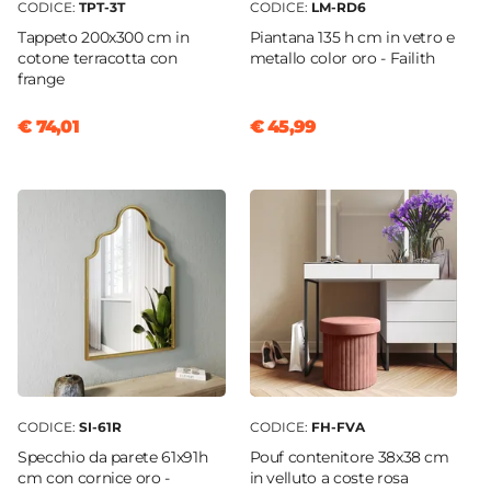
CODICE:
TPT-3T
CODICE:
LM-RD6
Tappeto 200x300 cm in
Piantana 135 h cm in vetro e
cotone terracotta con
metallo color oro - Failith
frange
€ 74,01
€ 45,99
CODICE:
SI-61R
CODICE:
FH-FVA
Specchio da parete 61x91h
Pouf contenitore 38x38 cm
cm con cornice oro -
in velluto a coste rosa