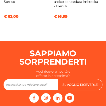
Sorriso
antico con seduta imbottita
- French
€ 63,00
€ 16,99
SAPPIAMO
SORPRENDERTI
Vuoi ricevere novità e
offerte in anteprima?
SI, VOGLIO RICEVERLE