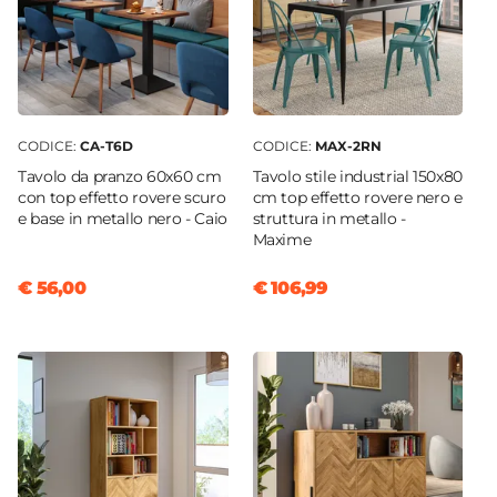
47,5 cm
Materiale Gambe
Metallo
Materiale Seduta
Velluto
CODICE:
CA-T6D
CODICE:
MAX-2RN
Portata Massima
Tavolo da pranzo 60x60 cm
Tavolo stile industrial 150x80
100 Kg
con top effetto rovere scuro
cm top effetto rovere nero e
e base in metallo nero - Caio
struttura in metallo -
Colore Gambe
Maxime
Nero
Colore Seduta
€ 56,00
€ 106,99
Rosa
Impilabile
No