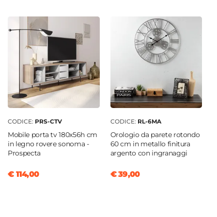
Colore Seduta
Carta da Zucchero
Effetto
Effetto trapuntato
Verniciatura
Verniciatura a polvere epossidica
Impilabile
No
Imbottitura
Si
CODICE:
PRS-CTV
CODICE:
RL-6MA
Materiale Imbottitura
Mobile porta tv 180x56h cm
Orologio da parete rotondo
in legno rovere sonoma -
60 cm in metallo finitura
Schiuma poliuretanica
Prospecta
argento con ingranaggi
Assemblato
No
€ 114,00
€ 39,00