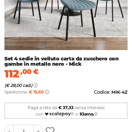
Set 4 sedie in velluto carta da zucchero con
gambe in metallo nero - Mick
112
,00
€
(€ 28,00 cad.)
Spedizione:
€ 15,60
Codice:
MIK-4Z
Paga a rate da
€ 37,33
senza interessi
con
o
quantity
quantity