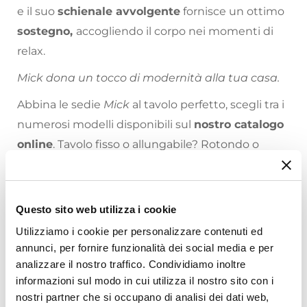
e il suo
schienale avvolgente
fornisce un ottimo
sostegno,
accogliendo il corpo nei momenti di
relax.
Mick dona un tocco di modernità alla tua casa.
Abbina le sedie
Mick
al tavolo perfetto, scegli tra i
numerosi modelli disponibili sul
nostro catalogo
online
. Tavolo fisso o allungabile? Rotondo o
Quadrato? Finitura opaca o lucida? Ce n’è per tutti
i gusti!
Riepilogo Caratteristiche
Questo sito web utilizza i cookie
Caratteristiche
Utilizziamo i cookie per personalizzare contenuti ed
Tipologia
annunci, per fornire funzionalità dei social media e per
analizzare il nostro traffico. Condividiamo inoltre
Set di sedie
informazioni sul modo in cui utilizza il nostro sito con i
Serie
nostri partner che si occupano di analisi dei dati web,
Mick