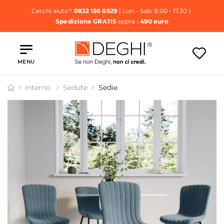
Cerchi aiuto?
0832 156 0529
| Lun - Sab: 9.00 - 17.30 |
Spedizione GRATIS
sopra i
490 euro
MENU
Interno
Sedute
Sedie