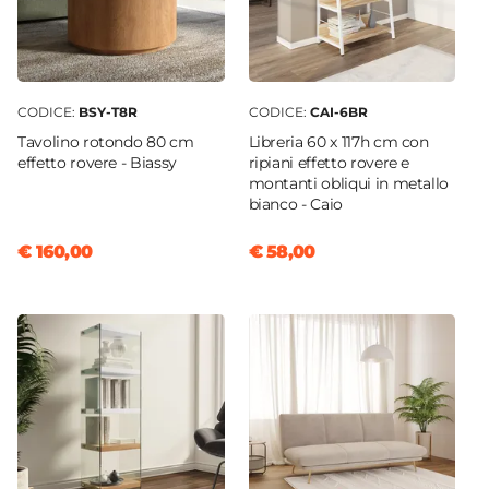
CODICE:
BSY-T8R
CODICE:
CAI-6BR
Tavolino rotondo 80 cm
Libreria 60 x 117h cm con
effetto rovere - Biassy
ripiani effetto rovere e
montanti obliqui in metallo
bianco - Caio
€ 160,00
€ 58,00