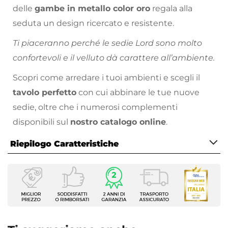
delle
gambe in metallo color oro
regala alla
seduta
un design ricercato e resistente.
Ti piaceranno perché le sedie Lord sono molto
confortevoli e il velluto dà carattere all’ambiente.
Scopri come arredare i tuoi ambienti e scegli il
tavolo perfetto
con cui abbinare le tue nuove
sedie, oltre che i numerosi complementi
disponibili sul
nostro catalogo online
.
Riepilogo Caratteristiche
Caratteristiche
Tipologia
Set di sedie
Serie
Lord