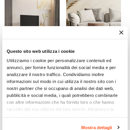
Colore Seduta
Cappuccino
Effetto
Effetto trapuntato
Impilabile
No
Assemblato
Questo sito web utilizza i cookie
No
Utilizziamo i cookie per personalizzare contenuti ed
CODICE:
JE-T4B
CODICE:
DV-PCT
annunci, per fornire funzionalità dei social media e per
Mobile porta tv 180x55h cm
Pouf rotondo 35x42h cm in
analizzare il nostro traffico. Condividiamo inoltre
bianco con 2 ante e 2
velluto a coste tortora e
cassetti - Jules
base oro - Divo
informazioni sul modo in cui utilizza il nostro sito con i
nostri partner che si occupano di analisi dei dati web,
€ 145,00
€ 29,00
pubblicità e social media, i quali potrebbero combinarle
con altre informazioni che ha fornito loro o che hanno
raccolto dal suo utilizzo dei loro servizi. Attraverso la
sezione "Mostra dettagli" è possibile gestire le proprie
opzioni e modificare le preferenze espresse in qualsiasi
Mostra dettagli