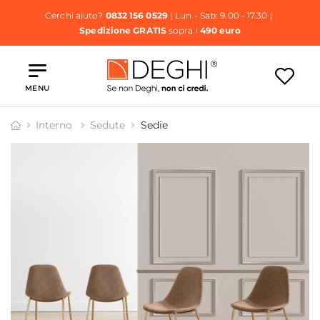
Cerchi aiuto?
0832 156 0529
| Lun - Sab: 9.00 - 17.30 |
Spedizione GRATIS
sopra i
490 euro
MENU
Interno
Sedute
Sedie