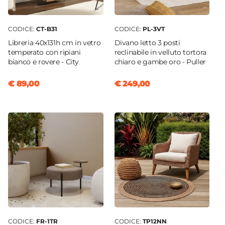
CODICE:
CT-B31
CODICE:
PL-3VT
Libreria 40x131h cm in vetro
Divano letto 3 posti
temperato con ripiani
reclinabile in velluto tortora
bianco e rovere - City
chiaro e gambe oro - Puller
€ 89,00
€ 249,00
CODICE:
FR-1TR
CODICE:
TP12NN