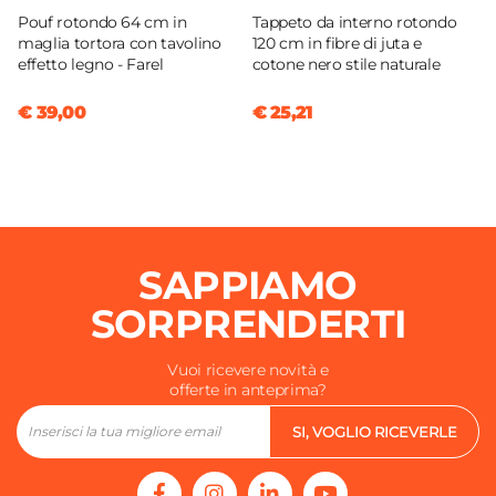
Pouf rotondo 64 cm in
Tappeto da interno rotondo
maglia tortora con tavolino
120 cm in fibre di juta e
effetto legno - Farel
cotone nero stile naturale
€ 39,00
€ 25,21
SAPPIAMO
SORPRENDERTI
Vuoi ricevere novità e
offerte in anteprima?
SI, VOGLIO RICEVERLE