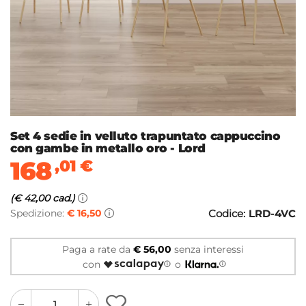
Set 4 sedie in velluto trapuntato cappuccino
con gambe in metallo oro - Lord
168
,01
€
(€ 42,00 cad.)
Spedizione:
€ 16,50
Codice:
LRD-4VC
Paga a rate da
€ 56,00
senza interessi
con
o
quantity
quantity