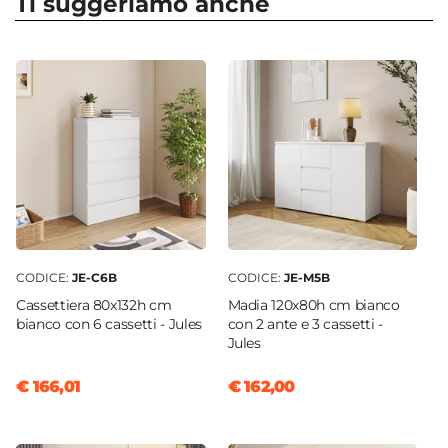
Ti suggeriamo anche
Numero Elementi
4 elementi
Dimensioni
46 x 57 cm
Altezza
82 cm
Altezza Seduta
47,5 cm
Materiale Gambe
Metallo
CODICE:
JE-C6B
CODICE:
JE-M5B
Materiale Seduta
Cassettiera 80x132h cm
Madia 120x80h cm bianco
Velluto
bianco con 6 cassetti - Jules
con 2 ante e 3 cassetti -
Jules
Portata Massima
120 Kg
€ 166,01
€ 162,00
Colore Gambe
Oro