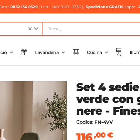
aiuto?
0832 156 0529
| Lun - Sab: 9.00 - 17.30 |
Spedizione GRATIS
sopra i
icio
Lavanderia
Cucina
Illu
Set 4 sedie
verde con 
nere - Fine
Codice:
FN-4VV
116
,00
€