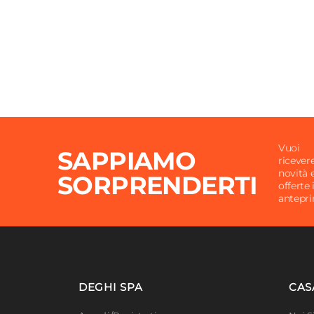
Vuoi
SAPPIAMO
ricever
novità 
SORPRENDERTI
offerte 
antepr
DEGHI SPA
CAS