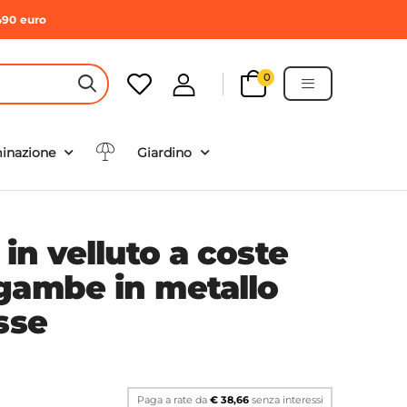
490 euro
0
HEADER SEARCH BUTTON
minazione
Giardino
 in velluto a coste
gambe in metallo
sse
Paga a rate da
€ 38,66
senza interessi