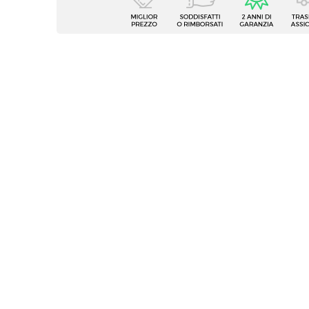
Tipologia
Set di
Serie
Finess
Numero Elementi
4 elem
Dimensioni
44 x 5
Altezza
84 cm
Altezza Seduta
48 cm
Materiale Gambe
Metall
Materiale Seduta
Vellut
Portata Massima
120 Kg
Colore Gambe
Nero
Colore Seduta
Verde
Effetto
Effett
Impilabile
No
Imbottitura
Si
Assemblato
No