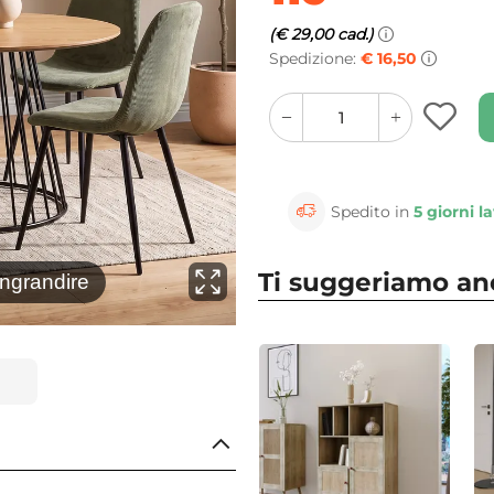
(€ 29,00 cad.)
Spedizione:
€ 16,50
quantity
quantity
plus
minus
button
button
Spedito in
5 giorni la
Ti suggeriamo a
⚲
ingrandire
Clicca 