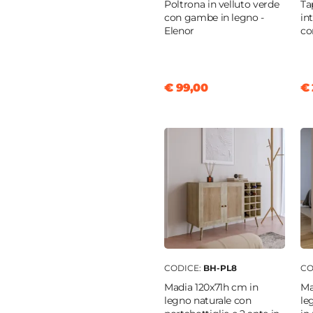
Poltrona in velluto verde
Ta
con gambe in legno -
in
Elenor
€ 99,00
€ 
CODICE:
BH-PL8
CO
Madia 120x71h cm in
Ma
legno naturale con
le