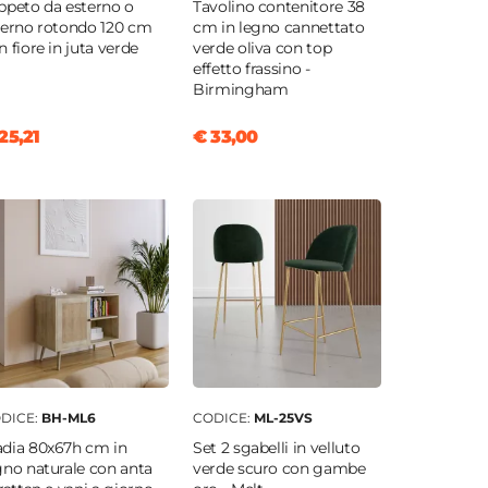
ppeto da esterno o
Tavolino contenitore 38
terno rotondo 120 cm
cm in legno cannettato
con fiore in juta verde
verde oliva con top
effetto frassino -
Birmingham
25,21
€ 33,00
DICE:
BH-ML6
CODICE:
ML-25VS
dia 80x67h cm in
Set 2 sgabelli in velluto
gno naturale con anta
verde scuro con gambe