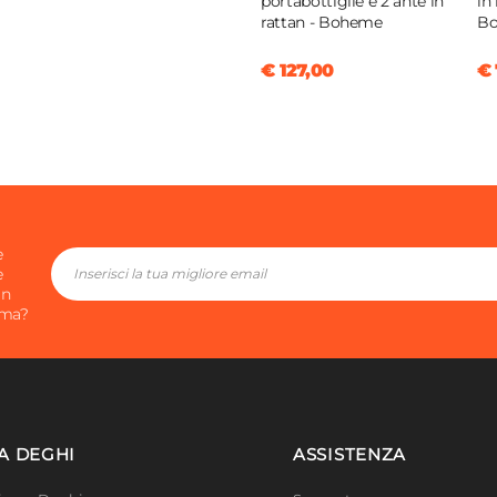
portabottiglie e 2 ante in
in
rattan - Boheme
B
€ 127,00
€ 
e
e
in
ima?
A DEGHI
ASSISTENZA