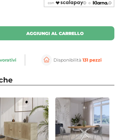
con
o
AGGIUNGI AL CARRELLO
vorativi
Disponibilità
131 pezzi
nche
⚲
per ingrandire
Cli