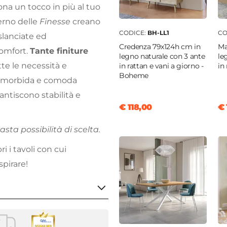
ona un tocco in più al tuo
erno delle
Finesse
creano
CODICE:
BH-LL1
CO
slanciate ed
Credenza 79x124h cm in
Ma
omfort.
Tante finiture
legno naturale con 3 ante
le
te le necessità e
in rattan e vani a giorno -
in
Boheme
 La morbida e comoda
ntiscono stabilità e
€ 118,00
€ 
sta possibilità di scelta.
i i tavoli con cui
spirare!