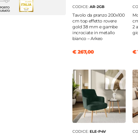
 sedie
CODICE:
AR-2GB
CO
e
Tavolo da pranzo 200x100
Mo
enti
cm top effetto rovere
cm
gold 38 mm e gambe
2 
3 cm
incrociate in metallo
gi
bianco – Arkeo
€ 267,00
€ 
o
o
o a coste
|
Effetto velluto
CODICE:
ELE-P4V
CO