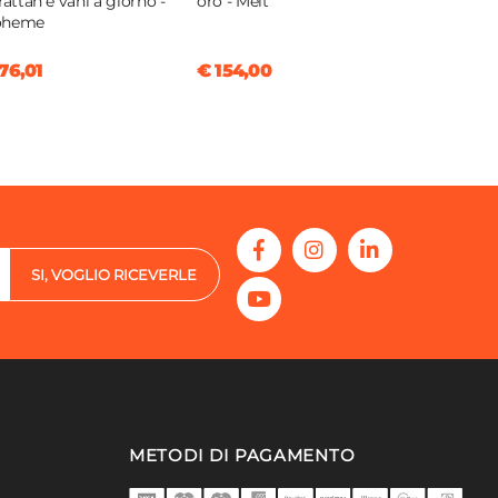
 rattan e vani a giorno -
oro - Melt
oheme
76,01
€ 154,00
SI, VOGLIO RICEVERLE
METODI DI PAGAMENTO