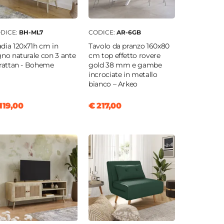
DICE:
BH-ML7
CODICE:
AR-6GB
dia 120x71h cm in
Tavolo da pranzo 160x80
gno naturale con 3 ante
cm top effetto rovere
 rattan - Boheme
gold 38 mm e gambe
incrociate in metallo
bianco – Arkeo
119,00
€ 217,00