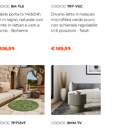
DICE:
BH-TL5
CODICE:
TRT-VSC
bile porta tv 140x54h
Divano letto in tessuto
 in legno naturale con
microfibra verde scuro
ante in rattan e vani a
con schienale regolabile
orno - Boheme
in 6 posizioni - Terat
106,99
€ 169,99
DICE:
TPT12VF
CODICE:
BHM-TV