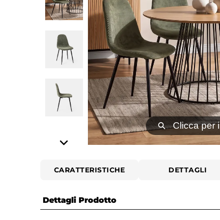
⚲
Clicca per 
CARATTERISTICHE
DETTAGLI
Dettagli Prodotto