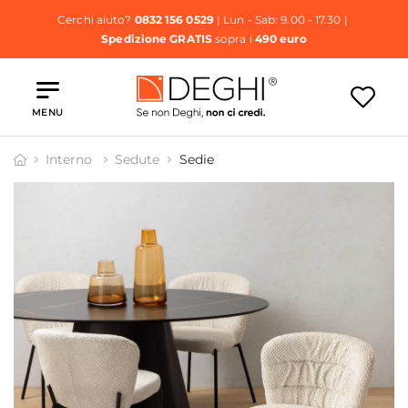
Cerchi aiuto?
0832 156 0529
| Lun - Sab: 9.00 - 17.30 |
Spedizione GRATIS
sopra i
490 euro
MENU
Interno
Sedute
Sedie