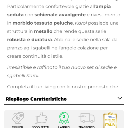
Particolarmente confortevole grazie all'
ampia
seduta
con
schienale avvolgente
e rivestimento
in
morbido tessuto peluche
,
Karol
possiede una
struttura in
metallo
che rende questa serie
robusta e duratura
. Abbina le sedie nella sala da
pranzo agli sgabelli nell'angolo colazione per
creare continuità di stile.
Irresistibile e raffinato il tuo nuovo set di sedie e
sgabelli Karol.
Completa il tuo living con le nostre proposte che
uniscono
design e funzionalità,
per vivere la tua
Riepilogo Caratteristiche
casa al meglio.
Caratteristiche
Tipologia