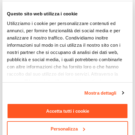
€ 118,00
€ 98,00
Colore Seduta
Panna
Questo sito web utilizza i cookie
Verniciatura
Utilizziamo i cookie per personalizzare contenuti ed
Verniciatura a polvere epossidica
annunci, per fornire funzionalità dei social media e per
Impilabile
analizzare il nostro traffico. Condividiamo inoltre
No
informazioni sul modo in cui utilizza il nostro sito con i
nostri partner che si occupano di analisi dei dati web,
Imbottitura
pubblicità e social media, i quali potrebbero combinarle
Si
con altre informazioni che ha fornito loro o che hanno
Materiale Imbottitura
raccolto dal suo utilizzo dei loro servizi. Attraverso la
Schiuma poliuretanica
sezione "Mostra dettagli" è possibile gestire le proprie
CODICE:
KL-PLTB
CODICE:
KL-PTB
Assemblato
opzioni e modificare le preferenze espresse in qualsiasi
Poltrona nuvola con maxi
Pouf nuvola con maxi
Mostra dettagli
No
momento. Per maggiori informazioni si invita a leggere la
imbottitura in tessuto teddy
imbottitura 53 cm in
nostra
Cookie Policy
.
bianco - Klimar
tessuto teddy bianco -
Klimar
Accetta tutti i cookie
€ 169,01
€ 63,00
Personalizza