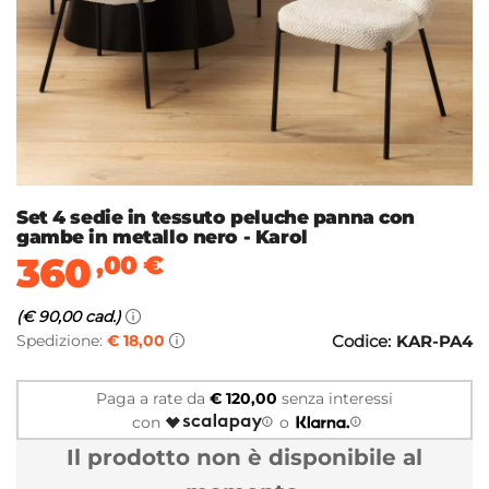
Set 4 sedie in tessuto peluche panna con
gambe in metallo nero - Karol
360
,00
€
(€ 90,00 cad.)
Spedizione:
€ 18,00
Codice:
KAR-PA4
Paga a rate da
€ 120,00
senza interessi
con
o
Il prodotto non è disponibile al