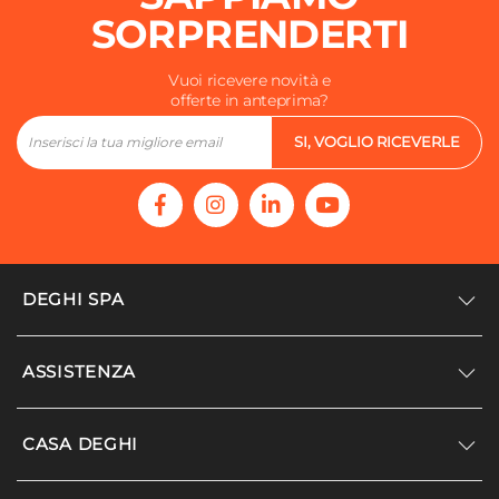
SORPRENDERTI
Vuoi ricevere novità e
offerte in anteprima?
SI, VOGLIO RICEVERLE
DEGHI SPA
Accedi/Registrati
ASSISTENZA
Noi siamo Deghi
Politica dei prezzi
Supporto
CASA DEGHI
Lavora con noi
Paga a rate
Diventa fornitore