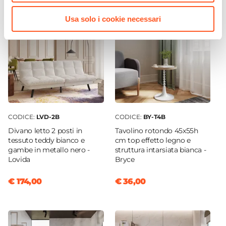
Usa solo i cookie necessari
CODICE:
LVD-2B
CODICE:
BY-T4B
Divano letto 2 posti in
Tavolino rotondo 45x55h
tessuto teddy bianco e
cm top effetto legno e
gambe in metallo nero -
struttura intarsiata bianca -
Lovida
Bryce
€ 174,00
€ 36,00