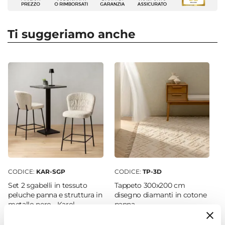
Set di sedie
Serie
Karol
Ti suggeriamo anche
Numero Elementi
4 elementi
Dimensioni
50 x 49 cm
Altezza
78,5 cm
Altezza Seduta
43,5 cm
Materiale Gambe
Metallo
CODICE:
KAR-SGP
CODICE:
TP-3D
Materiale Seduta
Set 2 sgabelli in tessuto
Tappeto 300x200 cm
Tessuto peluche
peluche panna e struttura in
disegno diamanti in cotone
metallo nero - Karol
panna
Colore Gambe
Nero