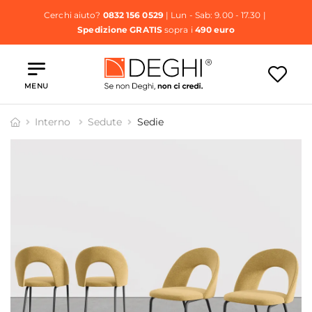
Cerchi aiuto?
0832 156 0529
| Lun - Sab: 9.00 - 17.30 |
Spedizione GRATIS
sopra i
490 euro
MENU
Interno
Sedute
Sedie