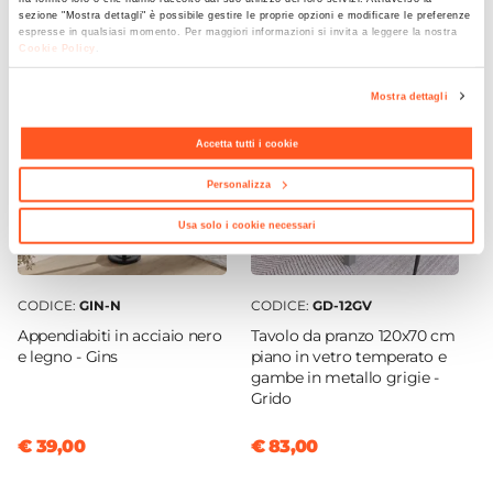
Ti suggeriamo anche
sezione "Mostra dettagli" è possibile gestire le proprie opzioni e modificare le preferenze
Numero Elementi
espresse in qualsiasi momento. Per maggiori informazioni si invita a leggere la nostra
4 elementi
Cookie Policy
.
Dimensioni
Mostra dettagli
50,5 x 54,5 cm
Altezza
Accetta tutti i cookie
78 cm
Personalizza
Materiale Gambe
Metallo
Usa solo i cookie necessari
Materiale Seduta
Tessuto
CODICE:
GIN-N
CODICE:
GD-12GV
Portata Massima
Appendiabiti in acciaio nero
Tavolo da pranzo 120x70 cm
120 Kg
e legno - Gins
piano in vetro temperato e
gambe in metallo grigie -
Colore Gambe
Grido
Nero
Colore Seduta
€ 39,00
€ 83,00
Giallo