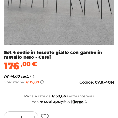
Set 4 sedie in tessuto giallo con gambe in
metallo nero - Carei
176
,00
€
(€ 44,00 cad.)
Spedizione:
€ 15,80
Codice:
CAR-4GN
Paga a rate da
€ 58,66
senza interessi
con
o
quantity
quantity