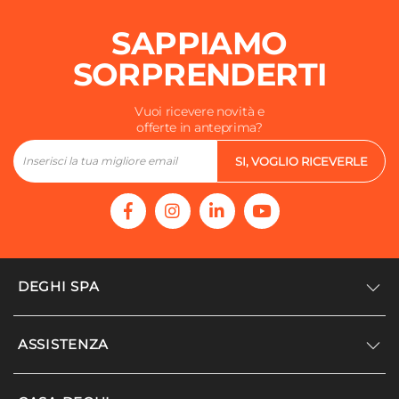
SAPPIAMO
SORPRENDERTI
Vuoi ricevere novità e
offerte in anteprima?
SI, VOGLIO RICEVERLE
DEGHI SPA
Accedi/Registrati
ASSISTENZA
Noi siamo Deghi
Politica dei prezzi
Supporto