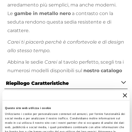
arredamento più semplici, ma anche moderni.
Le
gambe in metallo nero
a contrasto con la
seduta rendono questa sedia resistente e di
carattere.
Carei ti piacerà perchè è confortevole e di design
allo stesso tempo.
Abbina le sedie
Carei
al tavolo perfetto, scegli tra i
numerosi modelli disponibili sul
nostro catalogo
online
. Tavolo fisso o allungabile? Rotondo o
Riepilogo Caratteristiche
Quadrato? Finitura opaca o lucida? Ce n’è per tutti
i gusti!
Caratteristiche
Tipologia
Questo sito web utilizza i cookie
Set di sedie
Utilizziamo i cookie per personalizzare contenuti ed annunci, per fornire funzionalità dei
social media e per analizzare il nostro traffico. Condividiamo inoltre informazioni sul
Serie
modo in cui utilizza il nostro sito con i nostri partner che si occupano di analisi dei dati
web, pubblicità e social media, i quali potrebbero combinarle con altre informazioni che
Carei
ha fornito loro o che hanno raccolto dal suo utilizzo dei loro servizi. Attraverso la