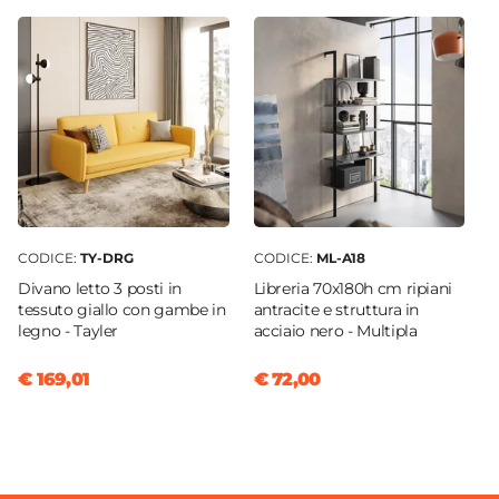
Impilabile
No
Assemblato
No
CODICE:
TY-DRG
CODICE:
ML-A18
Divano letto 3 posti in
Libreria 70x180h cm ripiani
tessuto giallo con gambe in
antracite e struttura in
legno - Tayler
acciaio nero - Multipla
€ 169,01
€ 72,00