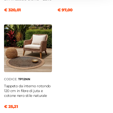
Cromo
Colore Seduta
€ 320,01
€ 97,00
Nero
Effetto
Effetto legno
Impilabile
No
Imbottitura
Si
Materiale Imbottitura
Schiuma poliuretanica
CODICE:
TP12NN
Tappeto da interno rotondo
120 cm in fibre di juta e
cotone nero stile naturale
€ 25,21