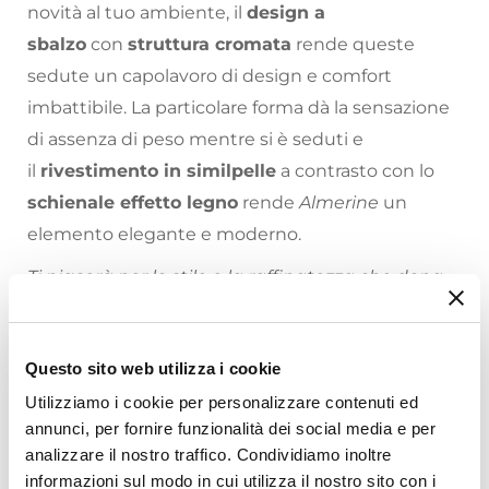
novità al tuo ambiente, il
design a
sbalzo
con
struttura cromata
rende queste
sedute un capolavoro di design e comfort
imbattibile. La particolare forma dà la sensazione
di assenza di peso mentre si è seduti e
il
rivestimento in similpelle
a contrasto con lo
schienale effetto legno
rende
Almerine
un
elemento elegante e moderno.
Ti piacerà per lo stile e la raffinatezza che dona
alla stanza.
Scegli il tavolo perfetto con cui abbinare le tue
Questo sito web utilizza i cookie
nuove sedie: il nostro
ampio catalogo
Riepilogo Caratteristiche
Utilizziamo i cookie per personalizzare contenuti ed
online
contiene una vasta selezione che ti
annunci, per fornire funzionalità dei social media e per
permetterà di rendere la tua casa unica!
Caratteristiche
analizzare il nostro traffico. Condividiamo inoltre
informazioni sul modo in cui utilizza il nostro sito con i
Tipologia