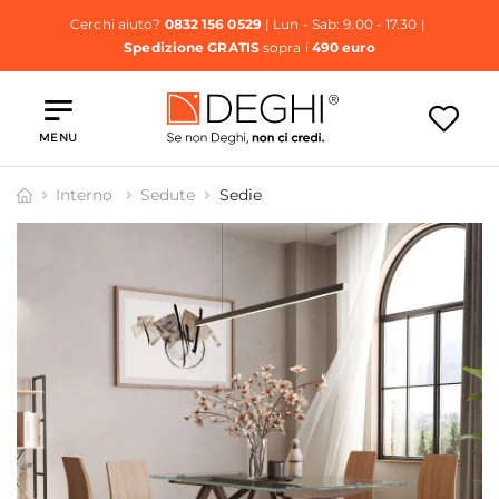
Cerchi aiuto?
0832 156 0529
| Lun - Sab: 9.00 - 17.30 |
Spedizione GRATIS
sopra i
490 euro
MENU
Interno
Sedute
Sedie