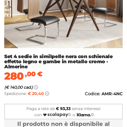
Set 4 sedie in similpelle nera con schienale
effetto legno e gambe in metallo cromo -
Almerine
280
,00
€
(€ 140,00 cad.)
Spedizione:
€ 20,40
Codice:
AMR-4NC
Paga a rate da
€ 93,33
senza interessi
con
o
Il prodotto non è disponibile al