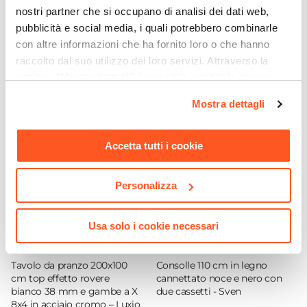
nostri partner che si occupano di analisi dei dati web,
Set di sedie
pubblicità e social media, i quali potrebbero combinarle
Serie
con altre informazioni che ha fornito loro o che hanno
Almerine
Ti suggeriamo anche
raccolto dal suo utilizzo dei loro servizi. Attraverso la
Numero Elementi
sezione "Mostra dettagli" è possibile gestire le proprie
4 elementi
opzioni e modificare le preferenze espresse in qualsiasi
Mostra dettagli
Dimensioni
momento. Per maggiori informazioni si invita a leggere la
42 x 50 cm
nostra
Cookie Policy
.
Altezza
Accetta tutti i cookie
98 cm
Altezza Seduta
Personalizza
43 cm
Materiale Gambe
Usa solo i cookie necessari
Metallo
CODICE:
FE-2BK
CODICE:
SV-N11
Materiale Seduta
Tavolo da pranzo 200x100
Consolle 110 cm in legno
Legno MDF
|
Similpelle
cm top effetto rovere
cannettato noce e nero con
bianco 38 mm e gambe a X
due cassetti - Sven
Colore Gambe
8x4 in acciaio cromo – Luxio