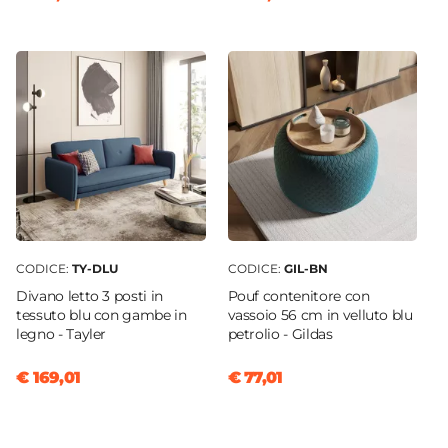
CODICE:
TY-DLU
CODICE:
GIL-BN
Divano letto 3 posti in
Pouf contenitore con
tessuto blu con gambe in
vassoio 56 cm in velluto blu
legno - Tayler
petrolio - Gildas
€ 169,01
€ 77,01