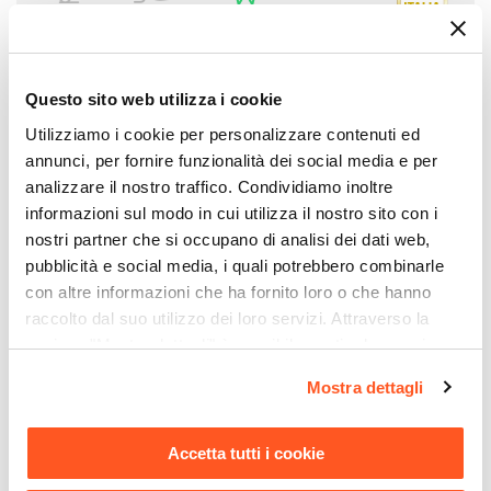
Set di sedie
Serie
Amira
Ti suggeriamo anche
Questo sito web utilizza i cookie
Numero Elementi
Utilizziamo i cookie per personalizzare contenuti ed
4 elementi
annunci, per fornire funzionalità dei social media e per
Dimensioni
analizzare il nostro traffico. Condividiamo inoltre
54,5 x 44,5 cm
informazioni sul modo in cui utilizza il nostro sito con i
Altezza
nostri partner che si occupano di analisi dei dati web,
80 cm
pubblicità e social media, i quali potrebbero combinarle
Altezza Seduta
con altre informazioni che ha fornito loro o che hanno
49,5 cm
raccolto dal suo utilizzo dei loro servizi. Attraverso la
sezione "Mostra dettagli" è possibile gestire le proprie
Materiale Gambe
opzioni e modificare le preferenze espresse in qualsiasi
Legno
|
Metallo
Mostra dettagli
CODICE:
BH-ML6
CODICE:
BH-TL5
momento. Per maggiori informazioni si invita a leggere la
Materiale Seduta
nostra
Cookie Policy
.
Madia 80x67h cm in legno
Mobile porta tv 140x54h cm
Similpelle
naturale con anta in rattan e
in legno naturale con 2 ante
Accetta tutti i cookie
vani a giorno - Boheme
in rattan e vani a giorno -
Portata Massima
Boheme