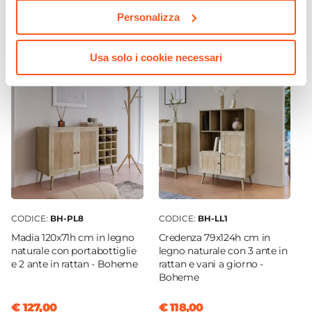
100 Kg
Personalizza
Colore Gambe
€ 76,01
€ 106,99
Nero
Usa solo i cookie necessari
Colore Seduta
Blu navy
Effetto
Paglia di Vienna
Impilabile
No
Cuscino
Incluso
|
Non removibile
CODICE:
BH-PL8
CODICE:
BH-LL1
Madia 120x71h cm in legno
Credenza 79x124h cm in
naturale con portabottiglie
legno naturale con 3 ante in
e 2 ante in rattan - Boheme
rattan e vani a giorno -
Boheme
€ 127,00
€ 118,00