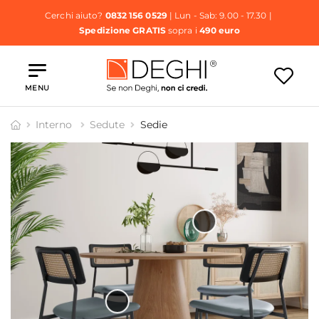
Cerchi aiuto?
0832 156 0529
| Lun - Sab: 9.00 - 17.30 |
Spedizione GRATIS
sopra i
490 euro
MENU
Interno
Sedute
Sedie