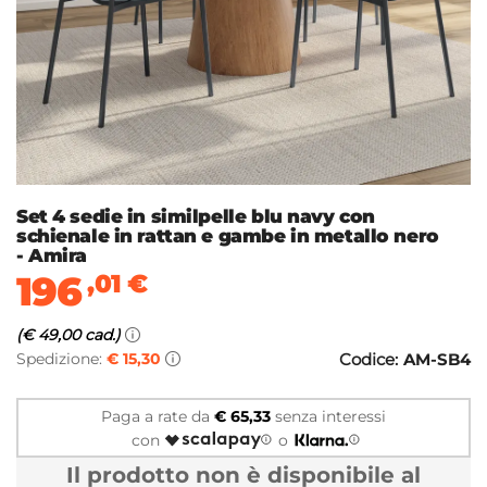
Set 4 sedie in similpelle blu navy con
schienale in rattan e gambe in metallo nero
- Amira
196
,01
€
(€ 49,00 cad.)
Spedizione:
€ 15,30
Codice:
AM-SB4
Paga a rate da
€ 65,33
senza interessi
con
o
Il prodotto non è disponibile al