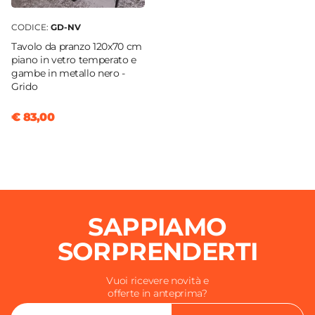
CODICE:
GD-NV
Tavolo da pranzo 120x70 cm
piano in vetro temperato e
gambe in metallo nero -
Grido
€ 83,00
SAPPIAMO
SORPRENDERTI
Vuoi ricevere novità e
offerte in anteprima?