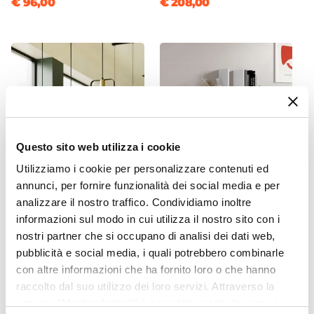
€ 96,00
€ 208,00
Blu petrolio
Colore Seduta
Blu petrolio
Impilabile
No
Assemblato
No
Questo sito web utilizza i cookie
Utilizziamo i cookie per personalizzare contenuti ed
annunci, per fornire funzionalità dei social media e per
CODICE:
SM-88N
CODICE:
TR-B33
analizzare il nostro traffico. Condividiamo inoltre
Lampada a sospensione
Mensola 30x30h cm in
informazioni sul modo in cui utilizza il nostro sito con i
88,5 cm in metallo nero e
legno bianco - Tetris
nostri partner che si occupano di analisi dei dati web,
oro
pubblicità e social media, i quali potrebbero combinarle
con altre informazioni che ha fornito loro o che hanno
€ 117,00
€ 19,00
raccolto dal suo utilizzo dei loro servizi. Attraverso la
sezione "Mostra dettagli" è possibile gestire le proprie