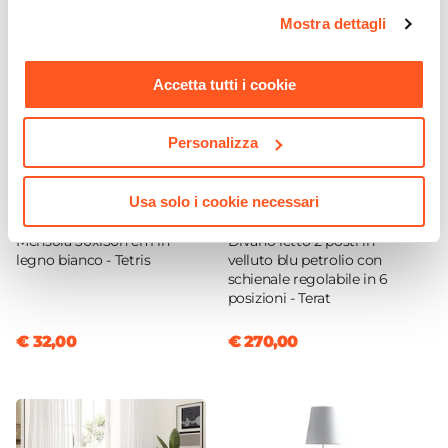
opzioni e modificare le preferenze espresse in qualsiasi
Mostra dettagli
momento. Per maggiori informazioni si invita a leggere la
nostra
Cookie Policy
.
Accetta tutti i cookie
Personalizza
Usa solo i cookie necessari
CODICE:
TR-B35
CODICE:
TRT-BLP
Mensola 30x150h cm in
Divano letto 2 posti in
legno bianco - Tetris
velluto blu petrolio con
schienale regolabile in 6
posizioni - Terat
€ 32,00
€ 270,00