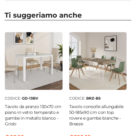
Serie
Gaius
Ti suggeriamo anche
Numero Elementi
4 elementi
Dimensioni
48 x 39,5 cm
Altezza
75 cm
Altezza Seduta
40 cm
Materiale Gambe
Polipropilene
CODICE:
GD-13BV
CODICE:
BRZ-BS
Materiale Seduta
Tavolo da pranzo 130x70 cm
Tavolo consolle allungabile
Polipropilene
piano in vetro temperato e
50-185x90 cm con top
gambe in metallo bianco -
rovere e gambe bianche -
Portata Massima
Grido
Breeze
150 Kg
Colore Gambe