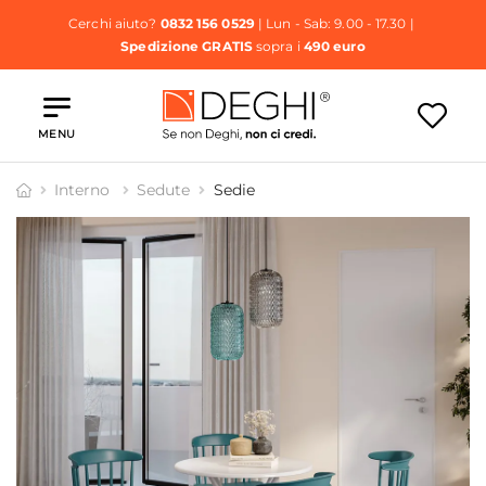
Cerchi aiuto?
0832 156 0529
| Lun - Sab: 9.00 - 17.30 |
Spedizione GRATIS
sopra i
490 euro
MENU
Interno
Sedute
Sedie