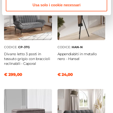
Usa solo i cookie necessari
CODICE:
CP-3TG
CODICE:
HAN-N
Divano letto 3 posti in
Appendiabiti in metallo
tessuto grigio con braccioli
nero - Hansel
reclinabili - Caporal
€ 299,00
€ 24,00