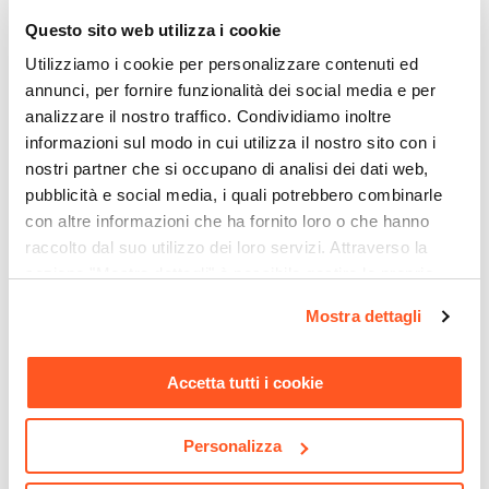
4 elementi
Questo sito web utilizza i cookie
Dimensioni
38 x 59 cm
Utilizziamo i cookie per personalizzare contenuti ed
Altezza
annunci, per fornire funzionalità dei social media e per
analizzare il nostro traffico. Condividiamo inoltre
95 cm
informazioni sul modo in cui utilizza il nostro sito con i
Materiale Gambe
nostri partner che si occupano di analisi dei dati web,
Metallo
pubblicità e social media, i quali potrebbero combinarle
Materiale Seduta
con altre informazioni che ha fornito loro o che hanno
Similpelle
raccolto dal suo utilizzo dei loro servizi. Attraverso la
CODICE:
MAR-4N
CODICE:
FN-2VA
Portata Massima
sezione "Mostra dettagli" è possibile gestire le proprie
Tavolo da pranzo allungabile
Set 2 sgabelli in velluto
120 Kg
opzioni e modificare le preferenze espresse in qualsiasi
100-140 x 80 in legno nero -
antracite e grigio a coste
Mostra dettagli
Marten
con gambe in metallo nere
Colore Gambe
momento. Per maggiori informazioni si invita a leggere la
- Finesse
nostra
Cookie Policy
.
Nero
Accetta tutti i cookie
Colore Seduta
€ 287,00
€ 88,00
Grigio
Assemblato
Personalizza
No