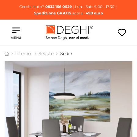
Cerchi aiuto?
0832 156 0529
| Lun - Sab: 9.00 - 17.30 |
Spedizione GRATIS
sopra i
490 euro
MENU
Interno
Sedute
Sedie