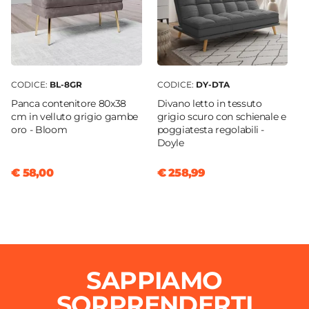
CODICE:
BL-8GR
CODICE:
DY-DTA
Panca contenitore 80x38
Divano letto in tessuto
cm in velluto grigio gambe
grigio scuro con schienale e
oro - Bloom
poggiatesta regolabili -
Doyle
€ 58,00
€ 258,99
SAPPIAMO
SORPRENDERTI