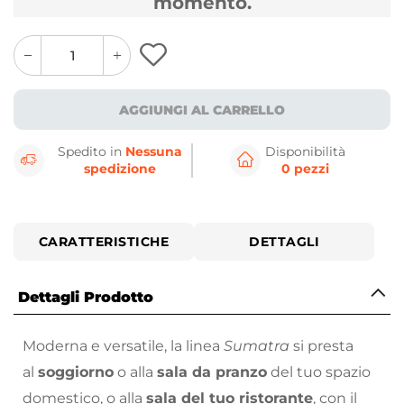
momento.
quantity
quantity
plus
minus
button
button
AGGIUNGI AL CARRELLO
Spedito in
Nessuna
Disponibilità
spedizione
0 pezzi
CARATTERISTICHE
DETTAGLI
Dettagli Prodotto
Moderna e versatile, la linea
Sumatra
si presta
al
soggiorno
o alla
sala da pranzo
del tuo spazio
domestico, o alla
sala del tuo ristorante
, con il