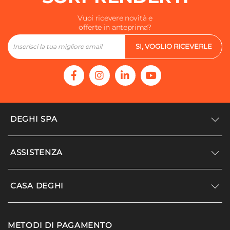
Vuoi ricevere novità e
offerte in anteprima?
SI, VOGLIO RICEVERLE
DEGHI SPA
Accedi/Registrati
ASSISTENZA
Noi siamo Deghi
Politica dei prezzi
Supporto
CASA DEGHI
Lavora con noi
Paga a rate
Diventa fornitore
Località disagiate
Noi Siamo Deghi
Modello organizzativo e codice etico
METODI DI PAGAMENTO
Agevolazioni fiscali
I nostri luoghi