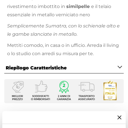
rivestimento imbottito in
similpelle
e il telaio
essenziale in metallo verniciato nero
Semplicemente Sumatra, con lo schienale alto e
le gambe slanciate in metallo.
Mettiti comodo, in casa o in ufficio. Arreda il living
o lo studio con arredi su misura per te.
Riepilogo Caratteristiche
Caratteristiche
Tipologia
Set di sedie
Serie
Sumatra
Ti suggeriamo anche
Numero Elementi