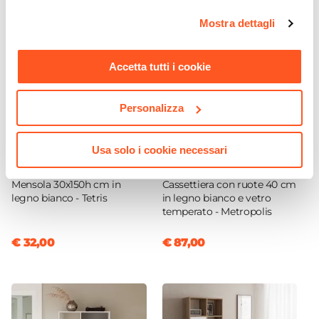
opzioni e modificare le preferenze espresse in qualsiasi
No
Mostra dettagli
momento. Per maggiori informazioni si invita a leggere la
nostra
Cookie Policy
.
Accetta tutti i cookie
Personalizza
Usa solo i cookie necessari
CODICE:
TR-B35
CODICE:
MTP-B
Mensola 30x150h cm in
Cassettiera con ruote 40 cm
legno bianco - Tetris
in legno bianco e vetro
temperato - Metropolis
€ 32,00
€ 87,00