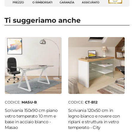
Set di Sedie
Serie
Crafty
Ti suggeriamo anche
Larghezza
47 cm
Profondità
57 cm
Altezza
82 cm
Altezza Seduta
45 cm
Portata Massima
90 kg
CODICE:
MASU-B
CODICE:
CT-B12
Imbottitura
Scrivania 150x90 cm piano
Scrivania 120x50 cm in
Si
vetro temperato 10 mm e
legno bianco e rovere con
base in acciaio bianco -
ripiani e struttura in vetro
Impilabile
Masao
temperato - City
No