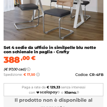
Set 4 sedie da ufficio in similpelle blu notte
con schienale in paglia - Crafty
388
,00
€
(€ 97,00 cad.)
Spedizione:
€ 17,50
Codice:
CR-4FB
Paga a rate da
€ 129,33
senza interessi
con
o
Il prodotto non è disponibile al