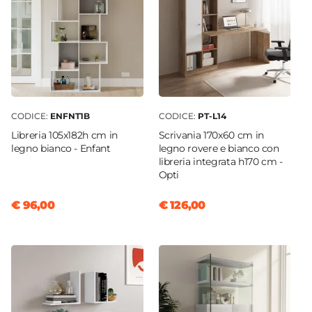
CODICE:
ENFNT1B
CODICE:
PT-L14
Libreria 105x182h cm in
Scrivania 170x60 cm in
legno bianco - Enfant
legno rovere e bianco con
libreria integrata h170 cm -
Opti
€ 96,00
€ 126,00