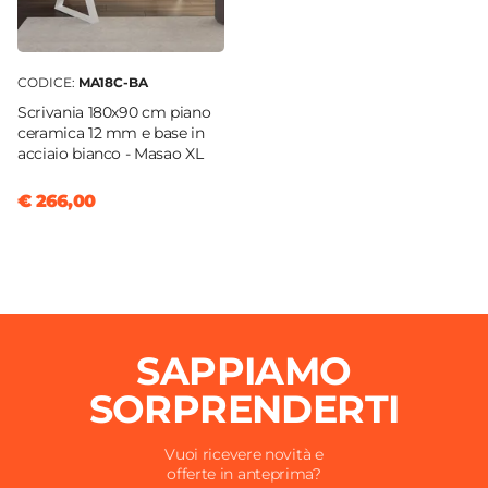
CODICE:
MA18C-BA
Scrivania 180x90 cm piano
ceramica 12 mm e base in
acciaio bianco - Masao XL
€ 266,00
SAPPIAMO
SORPRENDERTI
Vuoi ricevere novità e
offerte in anteprima?