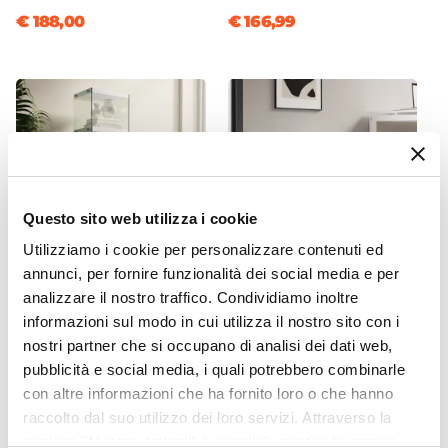
Struttura Pieghevole
€ 188,00
€ 166,99
No
Colore Seduta
Blu
Colore Struttura
Legno
|
Cromo
Materiale Seduta
Rattan
|
Similpelle
Questo sito web utilizza i cookie
Materiale Struttura
Utilizziamo i cookie per personalizzare contenuti ed
Metallo
annunci, per fornire funzionalità dei social media e per
Materiale Imbottitura
CODICE:
CT-B31
CODICE:
ART34B
analizzare il nostro traffico. Condividiamo inoltre
Schiuma poliuretanica
informazioni sul modo in cui utilizza il nostro sito con i
Libreria 40x131h cm in vetro
Cassettiera 40x52h cm in
Numero Elementi
temperato con ripiani
legno bianco con 3 cassetti
nostri partner che si occupano di analisi dei dati web,
bianco e rovere - City
su ruote - Artik
4 elementi
pubblicità e social media, i quali potrebbero combinarle
Finitura
con altre informazioni che ha fornito loro o che hanno
€ 89,00
€ 61,00
raccolto dal suo utilizzo dei loro servizi. Attraverso la
Cromata
sezione "Mostra dettagli" è possibile gestire le proprie
Assemblato