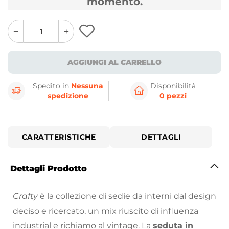
momento.
quantity
quantity
plus
minus
button
button
AGGIUNGI AL CARRELLO
Spedito in
Nessuna
Disponibilità
spedizione
0 pezzi
CARATTERISTICHE
DETTAGLI
Dettagli Prodotto
Crafty
è la collezione di sedie da interni dal design
deciso e ricercato, un mix riuscito di influenza
industrial e richiamo al vintage. La
seduta in