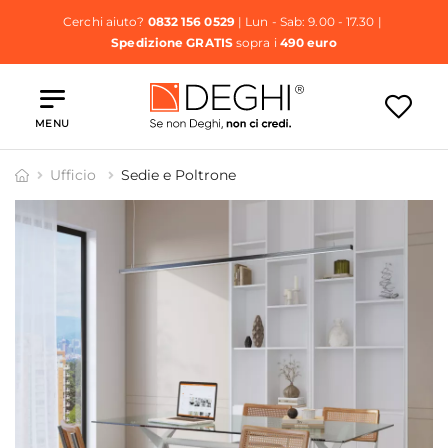
Cerchi aiuto?
0832 156 0529
| Lun - Sab: 9.00 - 17.30 |
Spedizione GRATIS
sopra i
490 euro
MENU
Ufficio
Sedie e Poltrone