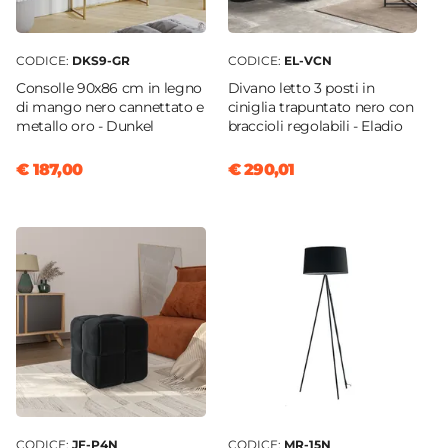
CODICE:
DKS9-GR
CODICE:
EL-VCN
Consolle 90x86 cm in legno
Divano letto 3 posti in
di mango nero cannettato e
ciniglia trapuntato nero con
metallo oro - Dunkel
braccioli regolabili - Eladio
€ 187,00
€ 290,01
CODICE:
JF-P4N
CODICE:
MR-15N