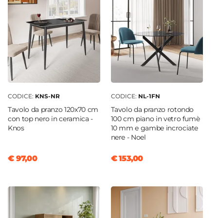
42 x 55 cm
Altezza
84 cm
Altezza Seduta
46 cm
Materiale Gambe
Metallo
CODICE:
KNS-NR
CODICE:
NL-1FN
Materiale Seduta
Tavolo da pranzo 120x70 cm
Tavolo da pranzo rotondo
Velluto
con top nero in ceramica -
100 cm piano in vetro fumè
Knos
10 mm e gambe incrociate
Portata Massima
nere - Noel
150 Kg
Colore Gambe
€ 97,00
€ 153,00
Nero
Colore Seduta
Nero
Materiale Imbottitura