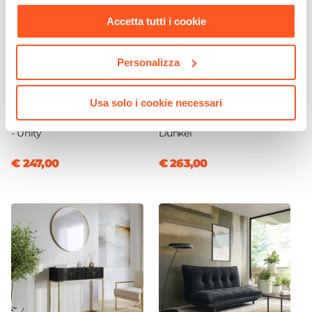
nostra
Cookie Policy
.
Accetta tutti i cookie
Personalizza
CODICE:
UY-M6R
CODICE:
DKL13-GR
Madia 160x76h cm in legno
Mobile porta tv 130x55 cm
Usa solo i cookie necessari
rovere horizon con cassetti
in legno di mango nero
e ante scorrevoli cannettate
cannettato e metallo oro -
- Unity
Dunkel
€ 247,00
€ 263,00