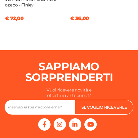
opaco - Finley
€ 72,00
€ 36,00
SAPPIAMO
SORPRENDERTI
Vuoi ricevere novità e
offerte in anteprima?
SI, VOGLIO RICEVERLE