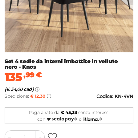
Set 4 sedie da interni imbottite in velluto
nero - Knos
135
,99
€
(€ 34,00 cad.)
Spedizione:
€ 12,30
Codice:
KN-4VN
Paga a rate da
€ 45,33
senza interessi
con
o
quantity
quantity