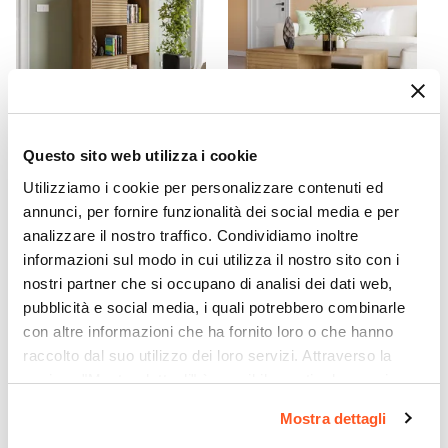
Schiuma poliuretanica
CODICE:
UY-C4R
CODICE:
UY-V3R
Questo sito web utilizza i cookie
Credenza 100x133h cm in
Tavolino 120x60 cm in legno
Utilizziamo i cookie per personalizzare contenuti ed
legno rovere horizon con
rovere horizon con ante
annunci, per fornire funzionalità dei social media e per
vani a giorno e ante
reversibili cannettate - Unity
analizzare il nostro traffico. Condividiamo inoltre
cannettate - Unity
informazioni sul modo in cui utilizza il nostro sito con i
€ 199,01
€ 106,01
nostri partner che si occupano di analisi dei dati web,
pubblicità e social media, i quali potrebbero combinarle
con altre informazioni che ha fornito loro o che hanno
raccolto dal suo utilizzo dei loro servizi. Attraverso la
sezione "Mostra dettagli" è possibile gestire le proprie
opzioni e modificare le preferenze espresse in qualsiasi
Mostra dettagli
momento. Per maggiori informazioni si invita a leggere la