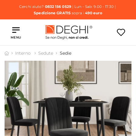
Cerchi aiuto?
0832 156 0529
| Lun - Sab: 9.00 - 17.30 |
Spedizione GRATIS
sopra i
490 euro
MENU
Interno
Sedute
Sedie