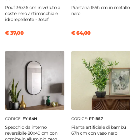
Pouf 36x36 cm in velluto a
Piantana 155h cm in metallo
coste nero antimacchia e
nero
idrorepellente - Josef
€ 37,00
€ 64,00
CODICE:
FY-S4N
CODICE:
PT-BS7
Specchio da interno
Pianta artificiale di bambù
reversibile 80x40 cm con
67h cm con vaso nero
cornice in alluminio nero