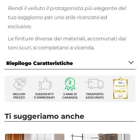
Rendi il velluto il protagonista più elegante del
tuo soggiorno per uno stile ricercato ed
esclusivo.
Le finiture diverse dei materiali, accomunati dai
toni scuri, si completano a vicenda.
Riepilogo Caratteristiche
Caratteristiche
Tipologia
Set di sedie
Serie
Knos
Ti suggeriamo anche
Numero Elementi
4 elementi
Dimensioni