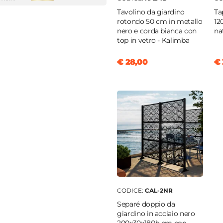
Tavolino da giardino
Ta
0 cm
rotondo 50 cm in metallo
12
tere
nero e corda bianca con
na
top in vetro - Kalimba
|
Sabbia
€ 28,00
€ 
CODICE:
CAL-2NR
Separé doppio da
giardino in acciaio nero