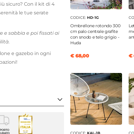
 sicuro? Con il kit di 4
serenità le tue serate
CODICE:
HD-1G
CO
Ombrellone rotondo 300
Le
cm palo centrale grafite
me
 e sabbia e poi fissati ai
con snodo e telo grigio -
an
lità.
Huda
lone e gazebo in ogni
€ 68,00
€ 
pazioni!
zavorre
enti
CODICE:
KAL-1B
CO