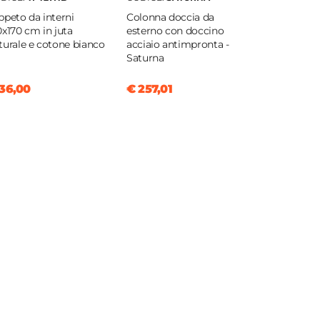
ppeto da interni
Colonna doccia da
0x170 cm in juta
esterno con doccino
turale e cotone bianco
acciaio antimpronta -
Saturna
36,00
€ 257,01