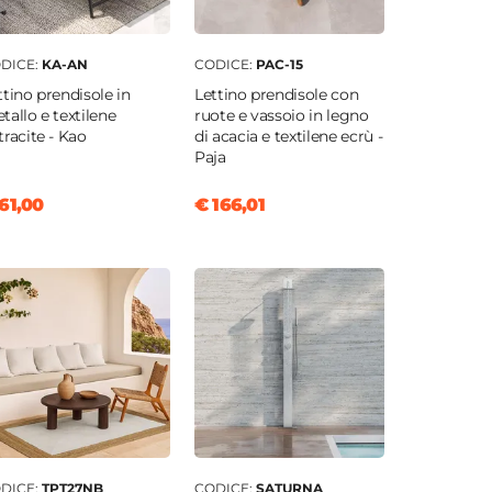
DICE:
KA-AN
CODICE:
PAC-15
ttino prendisole in
Lettino prendisole con
tallo e textilene
ruote e vassoio in legno
tracite - Kao
di acacia e textilene ecrù -
Paja
61,00
€ 166,01
DICE:
TPT27NB
CODICE:
SATURNA