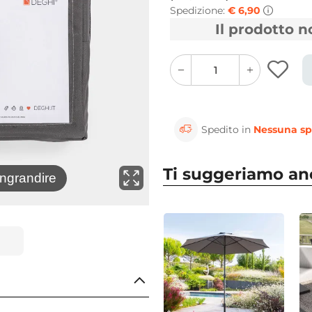
Spedizione:
€ 6,90
Il prodotto 
quantity
quantity
plus
minus
button
button
Spedito in
Nessuna sp
Ti suggeriamo a
⚲
ingrandire
Clicca 