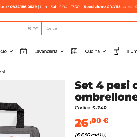
aiuto?
0832 156 0529
| Lun - Sab: 9.00 - 17.30 |
Spedizione GRATIS
sopra i
icio
Lavanderia
Cucina
Illu
oni
Set 4 pesi 
ombrellone
Codice:
S-Z4P
26
,00
€
(€ 6,50 cad.)