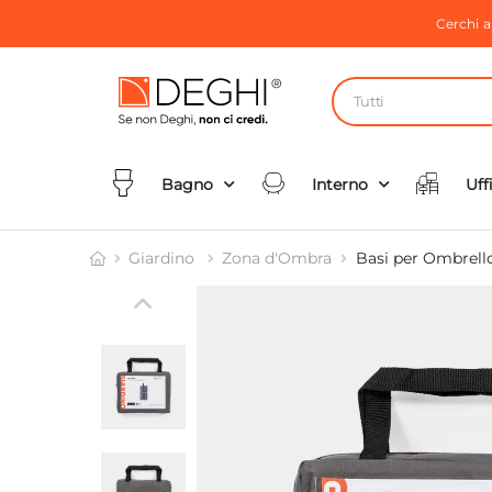
Cerchi 
Tutti
Bagno
Interno
Uff
Giardino
Zona d'Ombra
Basi per Ombrell