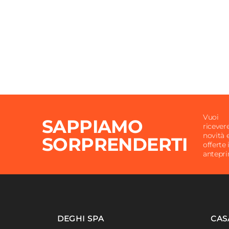
Vuoi
SAPPIAMO
ricever
novità 
SORPRENDERTI
offerte 
antepr
DEGHI SPA
CAS