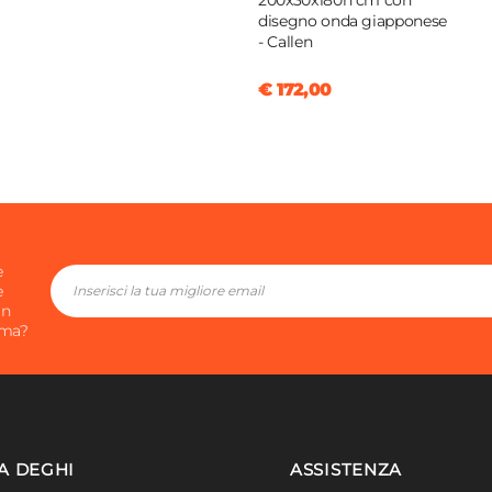
200x30x180h cm con
disegno onda giapponese
- Callen
€ 172,00
e
e
in
ima?
A DEGHI
ASSISTENZA