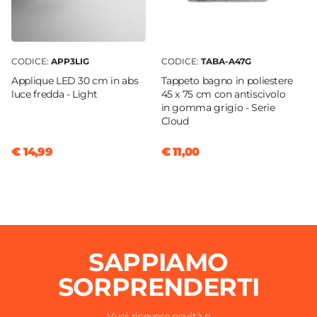
Forma
Quadrata
Larghezza
10,5 cm
CODICE:
APP3LIG
CODICE:
TABA-A47G
Profondità
Applique LED 30 cm in abs
Tappeto bagno in poliestere
luce fredda - Light
45 x 75 cm con antiscivolo
10,5 cm
in gomma grigio - Serie
Altezza
Cloud
40 cm
€ 14,99
€ 11,00
Componenti
Portascopino
|
Scopino
Colore
Beige
Materiale
Resina
|
Sabbia
SAPPIAMO
SORPRENDERTI
Vuoi ricevere novità e