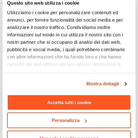
Rettangolare
Questo sito web utilizza i cookie
Larghezza
Utilizziamo i cookie per personalizzare contenuti ed
9 cm
annunci, per fornire funzionalità dei social media e per
Profondità
analizzare il nostro traffico. Condividiamo inoltre
6,4 cm
informazioni sul modo in cui utilizza il nostro sito con i
Altezza
nostri partner che si occupano di analisi dei dati web,
pubblicità e social media, i quali potrebbero combinarle
16,8 cm
con altre informazioni che ha fornito loro o che hanno
Colore
raccolto dal suo utilizzo dei loro servizi. Attraverso la
Beige
sezione "Mostra dettagli" è possibile gestire le proprie
CODICE:
ALP-86A
CODICE:
NADS-BM
Materiale
opzioni e modificare le preferenze espresse in qualsiasi
Termoarredo scaldasalviette
Sanitari sospesi bianco
Sabbia
|
Resina
Mostra dettagli
1800x600 antracite interasse
opaco a risparmio idrico
momento. Per maggiori informazioni si invita a leggere la
550 mm - Alpina
con sedile softclose - Nadir
Caratteristiche Portasapone
nostra
Cookie Policy
.
Tipologia
Accetta tutti i cookie
€ 108,01
€ 317,00
Portasapone
Installazione
Personalizza
Appoggio
Forma