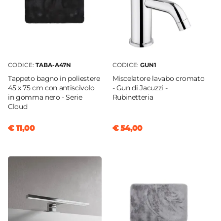
Rettangolare
Larghezza
9,2 cm
Profondità
6,5 cm
CODICE:
TABA-A47N
CODICE:
GUN1
Altezza
Tappeto bagno in poliestere
Miscelatore lavabo cromato
45 x 75 cm con antiscivolo
- Gun di Jacuzzi -
11 cm
in gomma nero - Serie
Rubinetteria
Colore
Cloud
Beige
€ 11,00
€ 54,00
Materiale
Sabbia
|
Resina
Caratteristiche Portascopino
Tipologia
Portascopino
Installazione
Appoggio