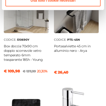
Usa solo i cookie necessari
Rettangolare
Larghezza
12,2 cm
Profondità
8,6 cm
Altezza
CODICE:
510690Y
CODICE:
PTS-45N
2,4 cm
Box doccia 70x90 cm
Portasalviette 45 cm in
Colore
doppio scorrevole vetro
alluminio nero - Arya
Beige
temperato 6mm
trasparente 185h - Young
Materiale
Sabbia
|
Resina
€ 109,98
€ 137,99
20,30%
€ 26,40
Caratteristiche Portaspazzolino
Tipologia
Portaspazzolini
Installazione
Appoggio
Forma