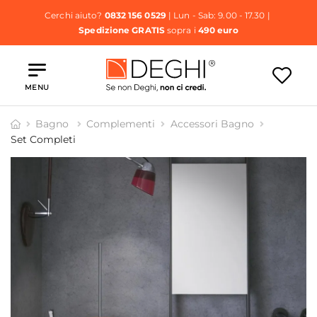
Cerchi aiuto?
0832 156 0529
| Lun - Sab: 9.00 - 17.30 |
Spedizione GRATIS
sopra i
490 euro
MENU
Bagno
Complementi
Accessori Bagno
Set Completi