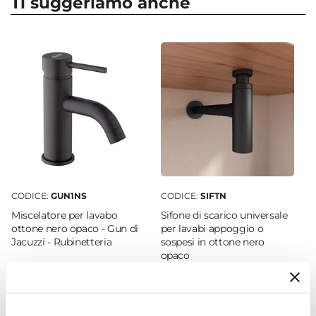
Ti suggeriamo anche
Marca
Gedy
Serie
Aries
Colore
Beige
Materiale
Resina
|
Sabbia
Installazione
Appoggio
CODICE:
GUN1NS
CODICE:
SIFTN
Caratteristiche Dispenser
Miscelatore per lavabo
Sifone di scarico universale
Tipologia
ottone nero opaco - Gun di
per lavabi appoggio o
Dispenser
Jacuzzi - Rubinetteria
sospesi in ottone nero
opaco
Installazione
Appoggio
€ 68,00
€ 31,00
Forma