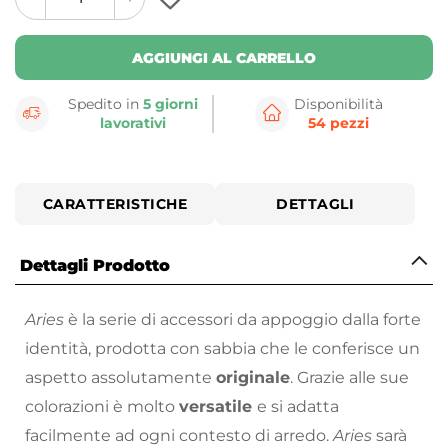
plus
minus
button
button
AGGIUNGI AL CARRELLO
Spedito in
5 giorni
Disponibilità
lavorativi
54 pezzi
CARATTERISTICHE
DETTAGLI
Dettagli Prodotto
Aries
è la serie di accessori da appoggio dalla forte
identità, prodotta con sabbia che le conferisce un
aspetto assolutamente
originale
. Grazie alle sue
colorazioni è molto
versatile
e si adatta
facilmente ad ogni contesto di arredo.
Aries
sarà