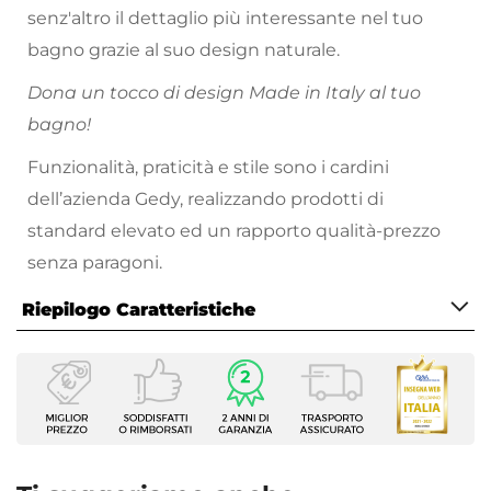
senz'altro il dettaglio più interessante nel tuo
bagno grazie al suo design naturale.
Dona un tocco di design Made in Italy al tuo
bagno!
Funzionalità, praticità e stile sono i cardini
dell’azienda Gedy, realizzando prodotti di
standard elevato ed un rapporto qualità-prezzo
senza paragoni.
Riepilogo Caratteristiche
Caratteristiche Generali
Tipologia
Set accessori da appoggio
Numero Elementi
4 elementi