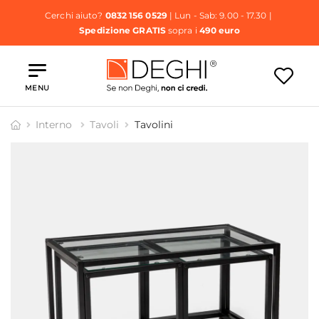
Cerchi aiuto?
0832 156 0529
| Lun - Sab: 9.00 - 17.30 |
Spedizione GRATIS
sopra i
490 euro
MENU
Interno
Tavoli
Tavolini