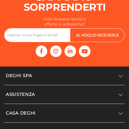
SORPRENDERTI
Vuoi ricevere novità e
offerte in anteprima?
SI, VOGLIO RICEVERLE
DEGHI SPA
Accedi/Registrati
ASSISTENZA
Noi siamo Deghi
Politica dei prezzi
Supporto
CASA DEGHI
Lavora con noi
Paga a rate
Diventa fornitore
Località disagiate
Noi Siamo Deghi