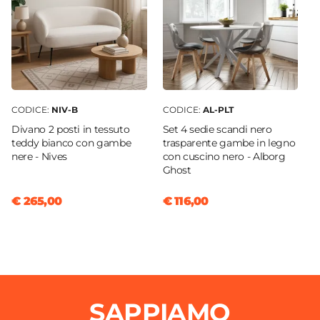
No
CODICE:
NIV-B
CODICE:
AL-PLT
Divano 2 posti in tessuto
Set 4 sedie scandi nero
teddy bianco con gambe
trasparente gambe in legno
nere - Nives
con cuscino nero - Alborg
Ghost
€ 265,00
€ 116,00
SAPPIAMO