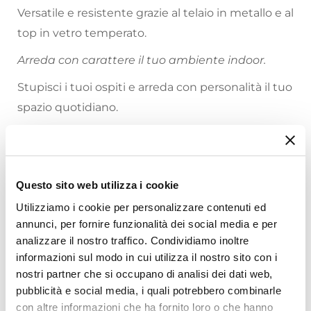
Versatile e resistente grazie al telaio in metallo e al
top in vetro temperato.
Arreda con carattere il tuo ambiente indoor.
Stupisci i tuoi ospiti e arreda con personalità il tuo
spazio quotidiano.
Riepilogo Caratteristiche
Caratteristiche
Questo sito web utilizza i cookie
Tipologia
Utilizziamo i cookie per personalizzare contenuti ed
Set tavolini
annunci, per fornire funzionalità dei social media e per
Serie
analizzare il nostro traffico. Condividiamo inoltre
Welsh
Ti suggeriamo anche
informazioni sul modo in cui utilizza il nostro sito con i
Dimensioni
nostri partner che si occupano di analisi dei dati web,
38 x 38 cm
|
82 x 40 cm
pubblicità e social media, i quali potrebbero combinarle
con altre informazioni che ha fornito loro o che hanno
Altezza