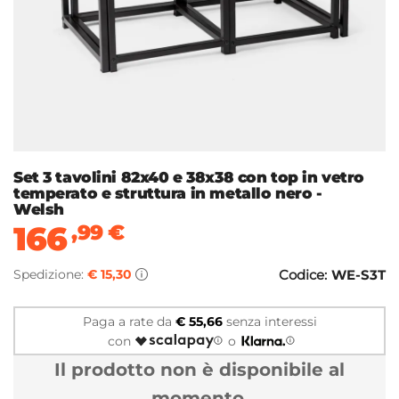
Set 3 tavolini 82x40 e 38x38 con top in vetro
temperato e struttura in metallo nero -
Welsh
166
,99
€
Spedizione:
€ 15,30
Codice:
WE-S3T
Paga a rate da
€ 55,66
senza interessi
con
o
Il prodotto non è disponibile al
momento.