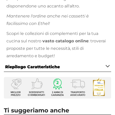
disponendone uno accanto all'altro.
Mantenere l'ordine anche nei cassetti è
facilissimo con Ethel!
Scopri le collezioni di complementi per la tua
cucina sul nostro
vasto catalogo online
: troverai
proposte per tutte le necessità, stili di
arredamento e budget!
Riepilogo Caratteristiche
Caratteristiche
Tipologia
Organizer per Cassetti
Colore
Legno
Ti suggeriamo anche
Altezza