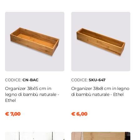
20 cm
Dimensioni
15 x 38 cm
Numero Scomparti
3 Scomparti
Materiale
Bambù
CODICE:
CN-BAC
CODICE:
SKU-647
Organizer 38x15 cm in
Organizer 38x8 cm in legno
legno di bambù naturale -
di bambù naturale - Ethel
Ethel
€ 7,00
€ 6,00