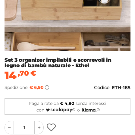
Set 3 organizer impilabili e scorrevoli in
legno di bambù naturale - Ethel
14
,70
€
Spedizione:
€ 6,90
Codice:
ETH-185
Paga a rate da
€ 4,90
senza interessi
con
o
quantity
quantity
plus
minus
button
button