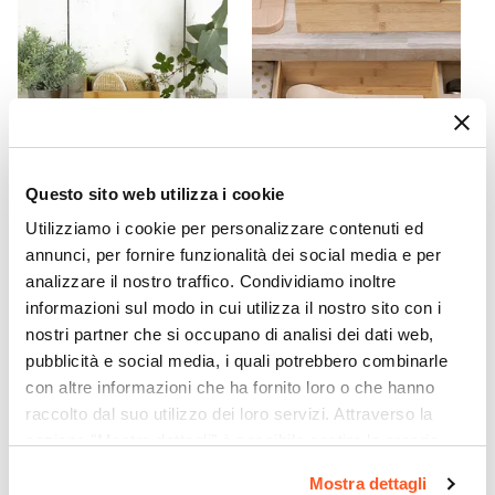
Questo sito web utilizza i cookie
CODICE:
ETH-733
CODICE:
ETH-649
Utilizziamo i cookie per personalizzare contenuti ed
Organizer 18x18 cm in legno
Organizer 23x15 cm in legno
annunci, per fornire funzionalità dei social media e per
di bambù naturale - Ethel
di bambù naturale - Ethel
analizzare il nostro traffico. Condividiamo inoltre
informazioni sul modo in cui utilizza il nostro sito con i
€ 6,00
€ 5,00
nostri partner che si occupano di analisi dei dati web,
pubblicità e social media, i quali potrebbero combinarle
con altre informazioni che ha fornito loro o che hanno
raccolto dal suo utilizzo dei loro servizi. Attraverso la
sezione "Mostra dettagli" è possibile gestire le proprie
opzioni e modificare le preferenze espresse in qualsiasi
Mostra dettagli
momento. Per maggiori informazioni si invita a leggere la