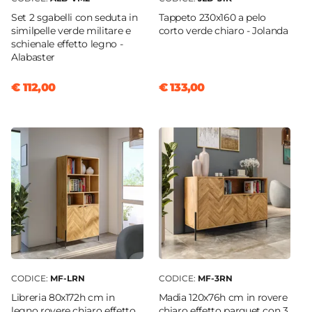
Set 2 sgabelli con seduta in
Tappeto 230x160 a pelo
similpelle verde militare e
corto verde chiaro - Jolanda
schienale effetto legno -
Alabaster
€ 112,00
€ 133,00
CODICE:
MF-LRN
CODICE:
MF-3RN
Libreria 80x172h cm in
Madia 120x76h cm in rovere
legno rovere chiaro effetto
chiaro effetto parquet con 3