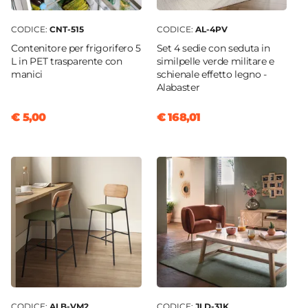
CODICE:
CNT-515
CODICE:
AL-4PV
Contenitore per frigorifero 5
Set 4 sedie con seduta in
L in PET trasparente con
similpelle verde militare e
manici
schienale effetto legno -
Alabaster
€ 5,00
€ 168,01
CODICE:
ALB-VM2
CODICE:
JLD-31K