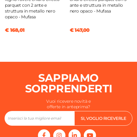
parquet con 2 ante e
ante e struttura in metallo
struttura in metallo nero
nero opaco - Mufasa
opaco - Mufasa
€ 168,01
€ 147,00
SAPPIAMO
SORPRENDERTI
Vuoi ricevere novità e
offerte in anteprima?
SI, VOGLIO RICEVERLE