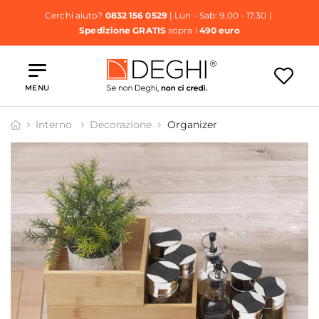
Cerchi aiuto?
0832 156 0529
| Lun - Sab: 9.00 - 17.30 |
Spedizione GRATIS
sopra i
490 euro
MENU
Interno
Decorazione
Organizer