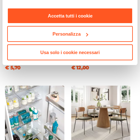
nostra
Cookie Policy
.
Accetta tutti i cookie
CODICE:
KCN-167
CODICE:
FRG-619
Personalizza
Contenitore per frigorifero
Contenitore per frigorifero
35x13 cm trasparente
32x22 cm con cesto
Usa solo i cookie necessari
estraibile e coperchio
€ 5,70
€ 12,00