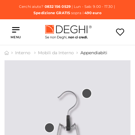
Cerchi aiuto?
0832 156 0529
| Lun - Sab: 9.00 - 17.30 |
Spedizione GRATIS
sopra i
490 euro
MENU
Interno
Mobili da Interno
Appendiabiti