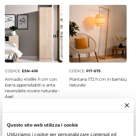
22 cm
Altezza
16 cm
Profondità
2,8 cm
Colore Struttura
Legno
Materiale Struttura
Legno naturale
|
Metallo
CODICE:
ESN-41R
CODICE:
PIT-675
Armadio 41x184 h cm con
Piantana 172 h cm in bambù
barra appendiabiti e anta
naturale
reversibile rovere naturale -
Axel
€ 119,00
€ 137,99
Questo sito web utilizza i cookie
Utilizziamo i cookie per personalizzare contenuti ed