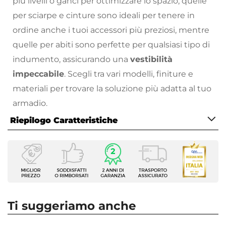
più livelli o ganci per ottimizzare lo spazio, quelle
per sciarpe e cinture sono ideali per tenere in
ordine anche i tuoi accessori più preziosi, mentre
quelle per abiti sono perfette per qualsiasi tipo di
indumento, assicurando una
vestibilità
impeccabile
. Scegli tra vari modelli, finiture e
materiali per trovare la soluzione più adatta al tuo
armadio.
Riepilogo Caratteristiche
Appendi tutti i tuoi capi per poterli trovare anche
quando sei di fretta!
Caratteristiche
Scegli i complementi d’arredo perfetti per
Tipologia
arredare la tua casa come hai sempre sognato: sul
Gruccia appendiabiti
nostro
Numero Elementi
vasto catalogo online
troverai proposte
3
per tutte le necessità, stili di arredamento e
Ti suggeriamo anche
Larghezza
budget!