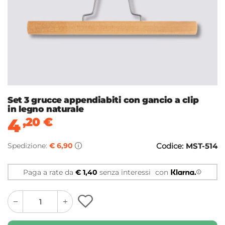
Set 3 grucce appendiabiti con gancio a clip
in legno naturale
4
,20
€
Spedizione:
€ 6,90
Codice:
MST-514
Paga a rate da
€ 1,40
senza interessi
con
quantity
quantity
plus
minus
button
button