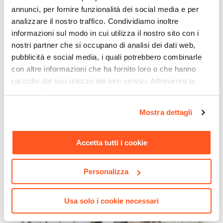
annunci, per fornire funzionalità dei social media e per
analizzare il nostro traffico. Condividiamo inoltre
informazioni sul modo in cui utilizza il nostro sito con i
nostri partner che si occupano di analisi dei dati web,
pubblicità e social media, i quali potrebbero combinarle
con altre informazioni che ha fornito loro o che hanno
raccolto dal suo utilizzo dei loro servizi. Attraverso la
sezione "Mostra dettagli" è possibile gestire le proprie
CODICE:
GRU-15A
CODICE:
GRU-874
opzioni e modificare le preferenze espresse in qualsiasi
Set 4 grucce appendiabiti
Set 2 grucce per pantaloni a
Mostra dettagli
per bambini in legno di
4 livelli nero con gancio in
momento. Per maggiori informazioni si invita a leggere la
acero bianco - Kids
metallo
nostra
Cookie Policy
.
Accetta tutti i cookie
€ 4,00
€ 4,00
Personalizza
Usa solo i cookie necessari