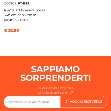
CODICE:
PT-BSS
Pianta artificiale di bonsai
34h cm con vaso in
ceramica nero
€ 32,00
SAPPIAMO
SORPRENDERTI
Vuoi ricevere novità e
offerte in anteprima?
SI, VOGLIO RICEVERLE