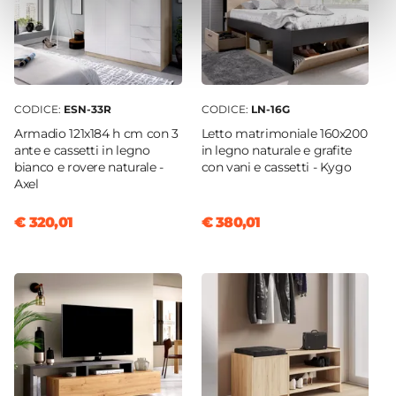
CODICE:
ESN-33R
CODICE:
LN-16G
Armadio 121x184 h cm con 3
Letto matrimoniale 160x200
ante e cassetti in legno
in legno naturale e grafite
bianco e rovere naturale -
con vani e cassetti - Kygo
Axel
€ 320,01
€ 380,01