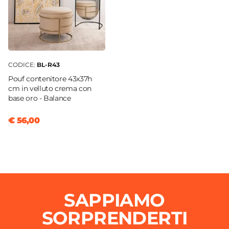
CODICE:
BL-R43
Pouf contenitore 43x37h
cm in velluto crema con
base oro - Balance
€ 56,00
SAPPIAMO
SORPRENDERTI