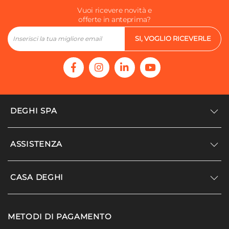
Vuoi ricevere novità e
offerte in anteprima?
SI, VOGLIO RICEVERLE
DEGHI SPA
Accedi/Registrati
ASSISTENZA
Noi siamo Deghi
Politica dei prezzi
Supporto
CASA DEGHI
Lavora con noi
Paga a rate
Diventa fornitore
Località disagiate
Noi Siamo Deghi
Modello organizzativo e codice etico
METODI DI PAGAMENTO
Agevolazioni fiscali
I nostri luoghi