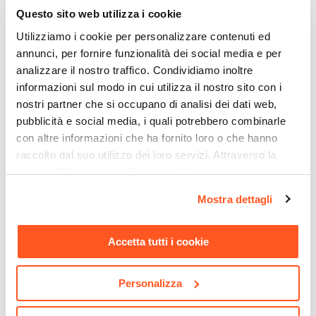
Questo sito web utilizza i cookie
55 cm
|
74 cm
Forma
Utilizziamo i cookie per personalizzare contenuti ed
annunci, per fornire funzionalità dei social media e per
Quadrata
analizzare il nostro traffico. Condividiamo inoltre
Numero Elementi
informazioni sul modo in cui utilizza il nostro sito con i
2 elementi
nostri partner che si occupano di analisi dei dati web,
Materiale Piano
pubblicità e social media, i quali potrebbero combinarle
Acciaio
con altre informazioni che ha fornito loro o che hanno
Materiale Struttura
raccolto dal suo utilizzo dei loro servizi. Attraverso la
Acciaio
sezione "Mostra dettagli" è possibile gestire le proprie
CODICE:
PT-BS7
CODICE:
ST-15L
Colore Piano
opzioni e modificare le preferenze espresse in qualsiasi
Mostra dettagli
Pianta artificiale di bambù
Piantana 151h cm con
momento. Per maggiori informazioni si invita a leggere la
Nero
67h cm con vaso nero
paralume in tessuto bianco
nostra
Cookie Policy
.
e struttura in legno
Colore Struttura
Accetta tutti i cookie
Nero
€ 36,00
€ 120,00
Personalizza