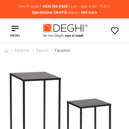
Cerchi aiuto?
0832 156 0529
| Lun - Sab: 9.00 - 17.30 |
Spedizione GRATIS
sopra i
490 euro
MENU
Interno
Tavoli
Tavolini