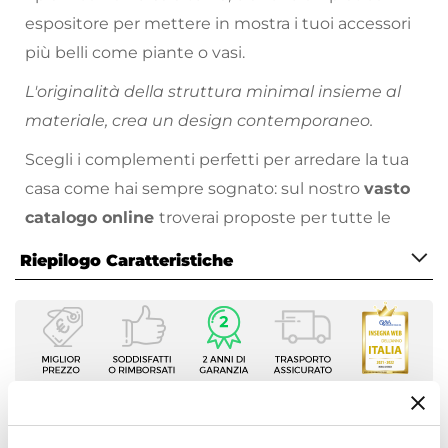
espositore per mettere in mostra i tuoi accessori
più belli come piante o vasi.
L'originalità della struttura minimal insieme al
materiale, crea un design contemporaneo.
Scegli i complementi perfetti per arredare la tua
casa come hai sempre sognato: sul nostro
vasto
catalogo online
troverai proposte per tutte le
necessità, stili di arredamento e prezzo!
Riepilogo Caratteristiche
Caratteristiche
Tipologia
Set tavolini
Dimensioni
30 x 30 cm
|
34 x 34 cm
Ti suggeriamo anche
Altezza