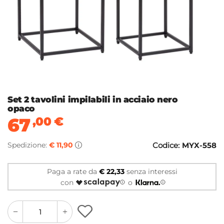
Set 2 tavolini impilabili in acciaio nero
opaco
67
,00
€
Spedizione:
€ 11,90
Codice:
MYX-558
Paga a rate da
€ 22,33
senza interessi
con
o
quantity
quantity
plus
minus
button
button