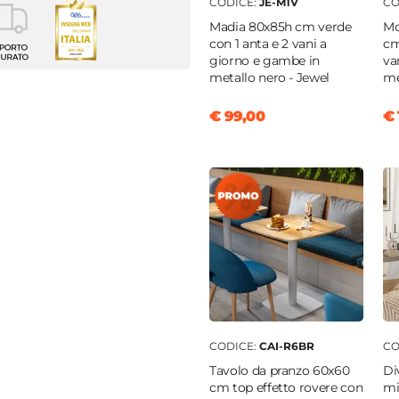
CODICE:
JE-M1V
CO
Madia 80x85h cm verde
Mo
belli
con 1 anta e 2 vani a
cm
enti
giorno e gambe in
va
metallo nero - Jewel
me
9 cm
€ 99,00
€ 
m
o
o
a poliuretanica
scuro
unita
CODICE:
CAI-R6BR
CO
iatura a polvere epossidica
Tavolo da pranzo 60x60
Di
cm top effetto rovere con
mi
apiedi
|
Con schienale