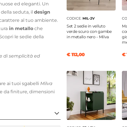
sinuose ed eleganti. Un
della seduta, il
design
CODICE:
MIL-2V
CO
carattere al tuo ambiente.
Set 2 sedie in velluto
Ma
tura
in metallo
che
verde scuro con gambe
co
Scopri le sedie della
in metallo nero - Milva
gi
me
€ 112,00
€ 
e di semplicità ed
e ai tuoi sgabelli
Milva
rare da finiture, dimensioni