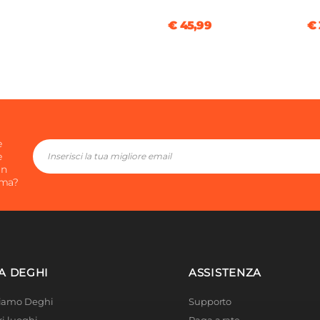
€ 45,99
€ 
e
e
in
ima?
A DEGHI
ASSISTENZA
Siamo Deghi
Supporto