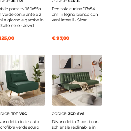
DICE:
JE-T3V
CODICE:
SZR-B
bile porta tv 160x55h
Penisola cucina 117x54
 verde con 3 ante e 2
cm in legno bianco con
ni a giorno e gambe in
vani laterali - Sizar
tallo nero - Jewel
125,00
€ 97,00
DICE:
TRT-VSC
CODICE:
ZCR-SVS
vano letto in tessuto
Divano letto 3 posti con
crofibra verde scuro
schienale reclinabile in