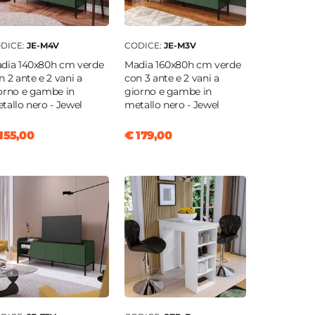
DICE:
JE-M4V
CODICE:
JE-M3V
dia 140x80h cm verde
Madia 160x80h cm verde
n 2 ante e 2 vani a
con 3 ante e 2 vani a
orno e gambe in
giorno e gambe in
tallo nero - Jewel
metallo nero - Jewel
155,00
€ 179,00