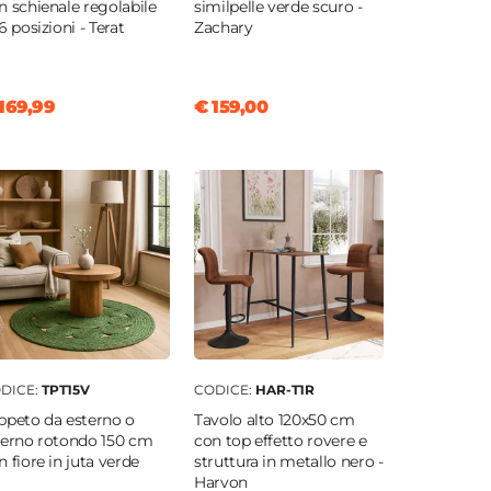
n schienale regolabile
similpelle verde scuro -
6 posizioni - Terat
Zachary
169,99
€ 159,00
DICE:
TPT15V
CODICE:
HAR-T1R
ppeto da esterno o
Tavolo alto 120x50 cm
terno rotondo 150 cm
con top effetto rovere e
n fiore in juta verde
struttura in metallo nero -
Harvon