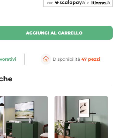
con
o
AGGIUNGI AL CARRELLO
vorativi
Disponibilità
47 pezzi
nche
⚲
per ingrandire
Cli