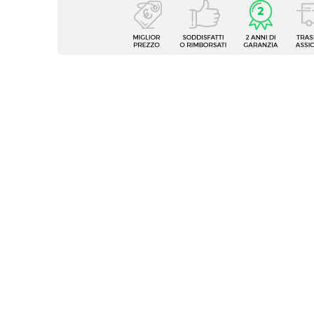
Caratteristiche
Tipologia
Set sga
Numero Elementi
2 elem
Serie
Milva
Dimensioni
49 x 4
Altezza
105 c
Altezza Seduta
78 cm
Altezza Schienale
34 cm
Materiale Gambe
Metall
Materiale Seduta
Vellut
Materiale Imbottitura
Schium
Colore Gambe
Nero
Colore Seduta
Verde 
Trama
Tinta 
Verniciatura
Vernic
Caratteristiche
Poggi