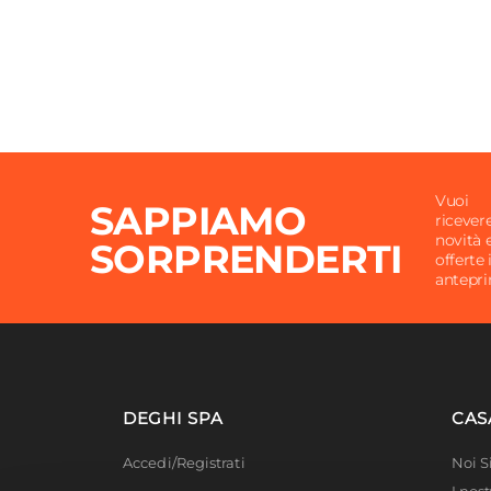
Vuoi
SAPPIAMO
ricever
novità 
SORPRENDERTI
offerte 
antepr
DEGHI SPA
CAS
Accedi/Registrati
Noi 