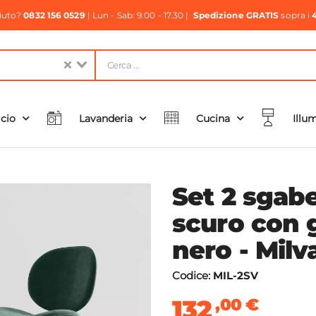
aiuto?
0832 156 0529
| Lun - Sab: 9.00 - 17.30 |
Spedizione GRATIS
sopra i
icio
Lavanderia
Cucina
Illu
Set 2 sgabe
scuro con 
nero - Milv
Codice:
MIL-2SV
132
,00
€