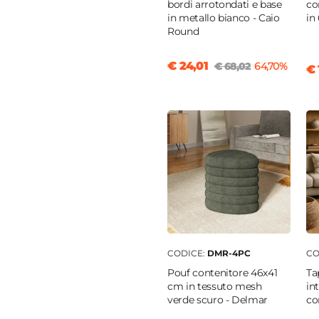
bordi arrotondati e base
co
in metallo bianco - Caio
in 
Round
€ 24,01
€ 68,02
64,70%
€ 
CODICE:
DMR-4PC
CO
Pouf contenitore 46x41
Ta
cm in tessuto mesh
in
verde scuro - Delmar
co