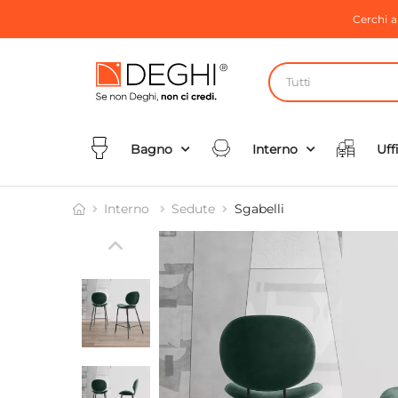
Cerchi 
Tutti
Bagno
Interno
Uff
Interno
Sedute
Sgabelli