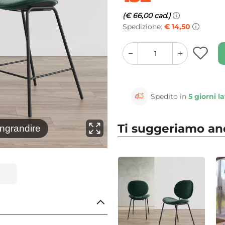
(€ 66,00 cad.)
Spedizione:
€ 14,50
quantity
quantity
plus
minus
button
button
Spedito in
5 giorni la
Ti suggeriamo a
⚲
ingrandire
Clicca 