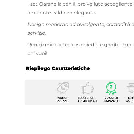
I set Claranella con il loro velluto accoglient
ambiente caldo ed elegante.
Design moderno ed avvolgente, comodità ed 
servizio.
Rendi unica la tua casa, siediti e goditi il t
chi vuoi!
Riepilogo Caratteristiche
Caratteristiche
Tipologia
Set sga
Numero Elementi
2 elem
Serie
Clarane
Dimensioni
40 x 4
Altezza
97 cm