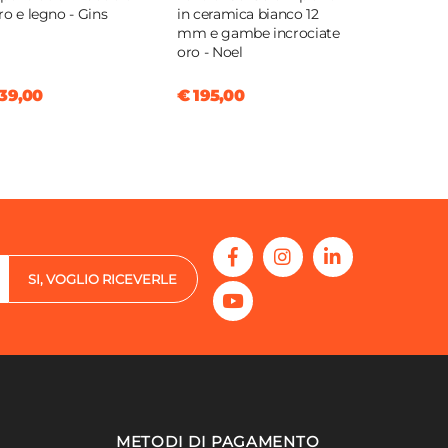
ro e legno - Gins
in ceramica bianco 12
mm e gambe incrociate
oro - Noel
39,00
€ 195,00
SI, VOGLIO RICEVERLE
METODI DI PAGAMENTO