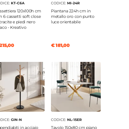
DICE:
KT-C6A
CODICE:
MI-24R
ssettiera 120x100h cm
Piantana 224h cm in
n 6 cassetti soft close
metallo oro con punto
tracite e piedi nero
luce orientabile
aco - Kreativo
215,00
€ 181,00
DICE:
GIN-N
CODICE:
NL-15ER
pendiabiti in acciaio
Tavolo 150x80 cm piano