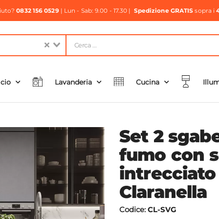
aiuto?
0832 156 0529
| Lun - Sab: 9.00 - 17.30 |
Spedizione GRATIS
sopra i
icio
Lavanderia
Cucina
Illu
Set 2 sgabel
fumo con s
intrecciato
Claranella
Codice:
CL-SVG