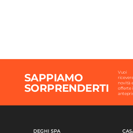
Vuoi
SAPPIAMO
ricever
novità 
SORPRENDERTI
offerte 
antepr
DEGHI SPA
CAS