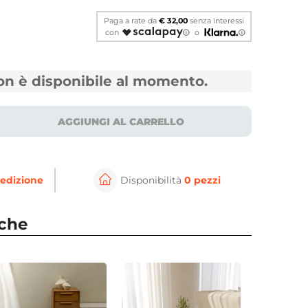
Paga a rate da
€ 32,00
senza interessi
con
o
non è disponibile al momento.
AGGIUNGI AL CARRELLO
⚲
per ingrandire
Cli
edizione
Disponibilità
0 pezzi
nche