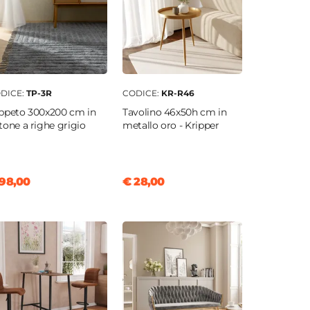
DICE:
TP-3R
CODICE:
KR-R46
ppeto 300x200 cm in
Tavolino 46x50h cm in
tone a righe grigio
metallo oro - Kripper
98,00
€ 28,00