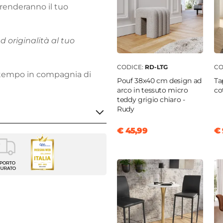
e renderanno il tuo
originalità al tuo
CODICE:
RD-LTG
CO
uo tempo in compagnia di
Pouf 38x40 cm design ad
Ta
arco in tessuto micro
co
teddy grigio chiaro -
Rudy
€ 45,99
€ 
belli
enti
lla
5 cm