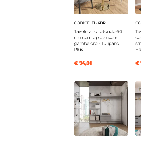
o
o
CODICE:
TL-6BR
CO
 scuro
Tavolo alto rotondo 60
Ta
cm con top bianco e
co
cio
gambe oro - Tulipano
st
hienale
Plus
Ha
€ 74,01
€ 