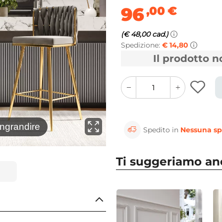
96
,00
€
(€ 48,00 cad.)
Spedizione:
€ 14,80
Il prodotto 
quantity
quantity
plus
minus
button
button
⚲
ingrandire
Clicca 
Spedito in
Nessuna sp
Ti suggeriamo a