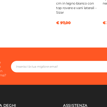
cm in legno bianco con
ne
top rovere e vani laterali -
Sizar
€ 97,00
€ 
e
e
in
ima?
A DEGHI
ASSISTENZA