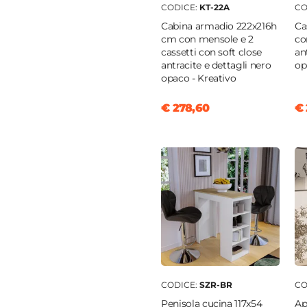
CODICE:
KT-22A
CO
Cabina armadio 222x216h
Ca
cm con mensole e 2
co
cassetti con soft close
an
antracite e dettagli nero
op
opaco - Kreativo
€ 278,60
€ 
CODICE:
SZR-BR
CO
Penisola cucina 117x54
Ap