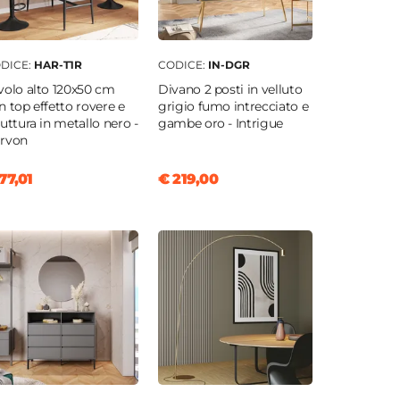
DICE:
HAR-T1R
CODICE:
IN-DGR
volo alto 120x50 cm
Divano 2 posti in velluto
n top effetto rovere e
grigio fumo intrecciato e
ruttura in metallo nero -
gambe oro - Intrigue
rvon
77,01
€ 219,00