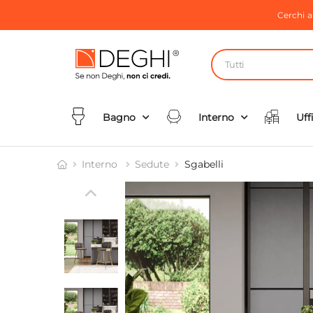
Cerchi 
Tutti
Bagno
Interno
Uff
Interno
Sedute
Sgabelli