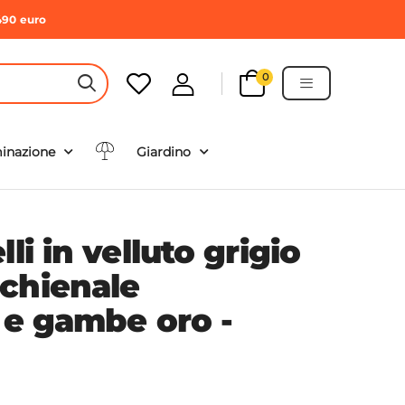
490 euro
0
HEADER SEARCH BUTTON
minazione
Giardino
li in velluto grigio
chienale
 e gambe oro -