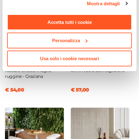
Impilabile
Mostra dettagli
momento. Per maggiori informazioni si invita a leggere la
No
nostra
Cookie Policy
.
Accetta tutti i cookie
Personalizza
CODICE:
GZA-P6R
CODICE:
VN-2VR
Usa solo i cookie necessari
Pouf a goccia 60x33h cm in
Lampada a sospensione 20
tessuto effetto maglia
cm in vetro con foglia oro
ruggine - Graziana
€ 54,00
€ 57,00