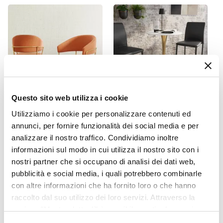
Dimensioni
58 x 59 cm
Altezza
98,5 cm
Altezza Seduta
65 cm
Materiale Gambe
Questo sito web utilizza i cookie
Metallo
CODICE:
AN-VR9
CODICE:
TL-6BR
Utilizziamo i cookie per personalizzare contenuti ed
Materiale Seduta
annunci, per fornire funzionalità dei social media e per
Set 2 sedie in velluto
Tavolo alto rotondo 60 cm
Velluto
ruggine con schienale
con top bianco e gambe
analizzare il nostro traffico. Condividiamo inoltre
avvolgente e struttura oro -
oro - Tulipano Plus
Colore Gambe
informazioni sul modo in cui utilizza il nostro sito con i
Anette
Oro
nostri partner che si occupano di analisi dei dati web,
Colore Seduta
pubblicità e social media, i quali potrebbero combinarle
€ 156,00
€ 74,01
con altre informazioni che ha fornito loro o che hanno
Ruggine
raccolto dal suo utilizzo dei loro servizi. Attraverso la
Caratteristiche
sezione "Mostra dettagli" è possibile gestire le proprie
Con schienale
|
Poggiapiedi
opzioni e modificare le preferenze espresse in qualsiasi