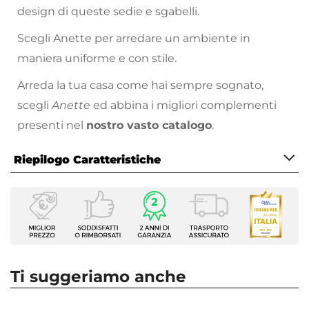
design di queste sedie e sgabelli.
Scegli Anette per arredare un ambiente in
maniera uniforme e con stile.
Arreda la tua casa come hai sempre sognato,
scegli
Anette
ed abbina i migliori complementi
presenti nel
nostro vasto catalogo
.
Riepilogo Caratteristiche
Caratteristiche
Tipologia
Set sgabelli
Numero Elementi
2 elementi
Ti suggeriamo anche
Serie
Anette