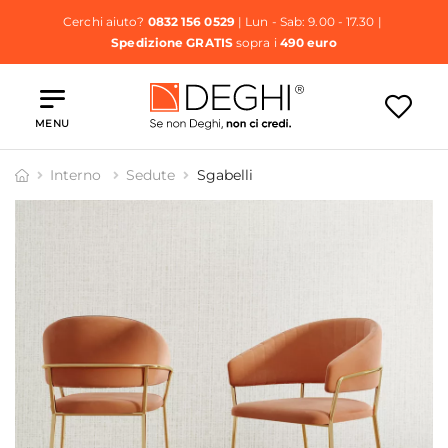
Cerchi aiuto?
0832 156 0529
| Lun - Sab: 9.00 - 17.30 |
Spedizione GRATIS
sopra i
490 euro
MENU
Interno
Sedute
Sgabelli