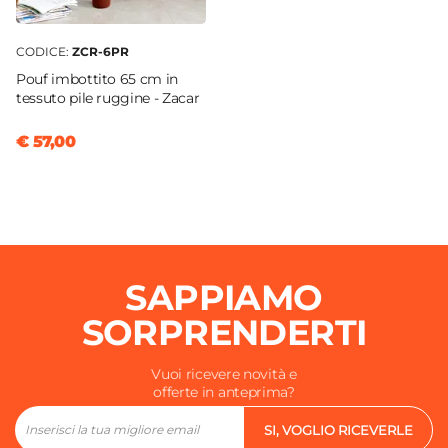
CODICE:
ZCR-6PR
Pouf imbottito 65 cm in
tessuto pile ruggine - Zacar
€ 57,00
SAPPIAMO
SORPRENDERTI
Vuoi ricevere novità e
offerte in anteprima?
SI, VOGLIO RICEVERLE