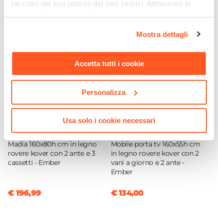
raccolto dal suo utilizzo dei loro servizi. Attraverso la
sezione "Mostra dettagli" è possibile gestire le proprie
opzioni e modificare le preferenze espresse in qualsiasi
Mostra dettagli
momento. Per maggiori informazioni si invita a leggere la
nostra
Cookie Policy
.
Accetta tutti i cookie
Personalizza
Usa solo i cookie necessari
CODICE:
EMB-M5K
CODICE:
EMB-T2K
Madia 160x80h cm in legno
Mobile porta tv 160x55h cm
rovere kover con 2 ante e 3
in legno rovere kover con 2
cassetti - Ember
vani a giorno e 2 ante -
Ember
€ 196,99
€ 134,00