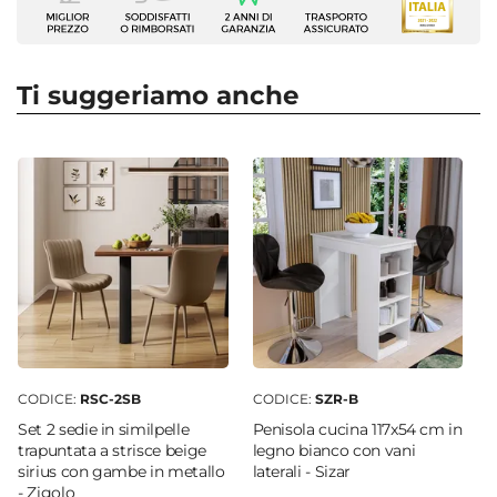
migliaia di opzioni in finiture, colori e dimensioni
Set sgabelli
tra cui scegliere!
Numero Elementi
2 elementi
Ti suggeriamo anche
Serie
Zigolo
Dimensioni
Ø 41,5 cm
Altezza
59 cm
|
83 cm
Materiale Gambe
Metallo
Materiale Seduta
Similpelle
CODICE:
RSC-2SB
CODICE:
SZR-B
Colore Gambe
Set 2 sedie in similpelle
Penisola cucina 117x54 cm in
Beige sirius
trapuntata a strisce beige
legno bianco con vani
sirius con gambe in metallo
laterali - Sizar
Colore Seduta
- Zigolo