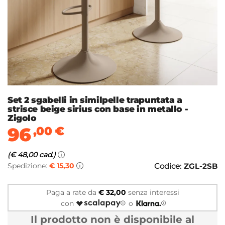
Set 2 sgabelli in similpelle trapuntata a
strisce beige sirius con base in metallo -
Zigolo
96
,00
€
(€ 48,00 cad.)
Spedizione:
€ 15,30
Codice:
ZGL-2SB
Paga a rate da
€ 32,00
senza interessi
con
o
Il prodotto non è disponibile al