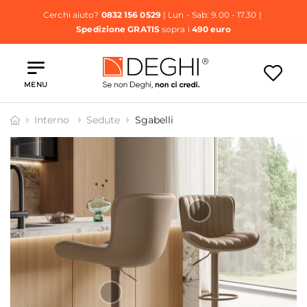
Cerchi aiuto?
0832 156 0529
| Lun - Sab: 9.00 - 17.30 |
Spedizione GRATIS
sopra i
490 euro
MENU
Interno
Sedute
Sgabelli