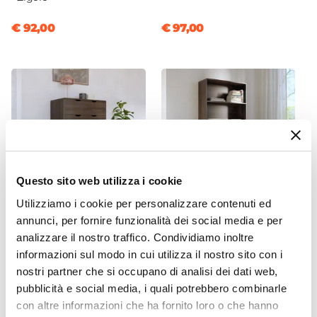
Beige sirius
Trama
€ 92,00
€ 97,00
Trapuntato
Verniciatura
Verniciatura a polvere
Caratteristiche
Altezza regolabile
|
Con schienale
|
Poggiapiedi
Impilabile
No
Questo sito web utilizza i cookie
Utilizziamo i cookie per personalizzare contenuti ed
annunci, per fornire funzionalità dei social media e per
CODICE:
EMB-C4K
CODICE:
EMB-L1K
analizzare il nostro traffico. Condividiamo inoltre
Cassettiera 80x110h cm in
Libreria 80x180h cm in
informazioni sul modo in cui utilizza il nostro sito con i
legno rovere kover con 4
legno rovere kover con 4
cassetti - Ember
vani a giorno e 1 cassetto -
nostri partner che si occupano di analisi dei dati web,
Ember
pubblicità e social media, i quali potrebbero combinarle
con altre informazioni che ha fornito loro o che hanno
€ 128,00
€ 138,99