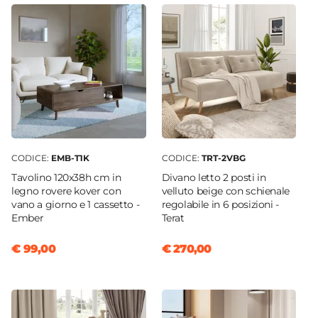
CODICE:
EMB-T1K
CODICE:
TRT-2VBG
Tavolino 120x38h cm in
Divano letto 2 posti in
legno rovere kover con
velluto beige con schienale
vano a giorno e 1 cassetto -
regolabile in 6 posizioni -
Ember
Terat
€ 99,00
€ 270,00