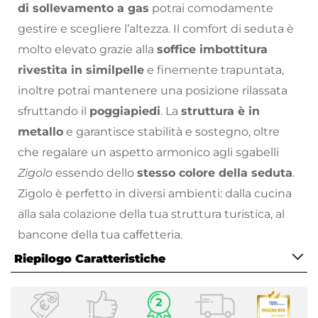
di sollevamento a gas
potrai comodamente
gestire e scegliere l’altezza. Il comfort di seduta è
molto elevato grazie alla
soffice imbottitura
rivestita in similpelle
e finemente trapuntata,
inoltre potrai mantenere una posizione rilassata
sfruttando il
poggiapiedi
. La
struttura è in
metallo
e garantisce stabilità e sostegno, oltre
che regalare un aspetto armonico agli sgabelli
Zigolo
essendo dello
stesso colore della seduta
.
Zigolo è perfetto in diversi ambienti: dalla cucina
alla sala colazione della tua struttura turistica, al
bancone della tua caffetteria.
Riepilogo Caratteristiche
Scegli la versatilità di Zigolo.
Scopri il nostro
vasto catalogo online
per
Caratteristiche
arredare la tua casa come hai sempre sognato:
Tipologia