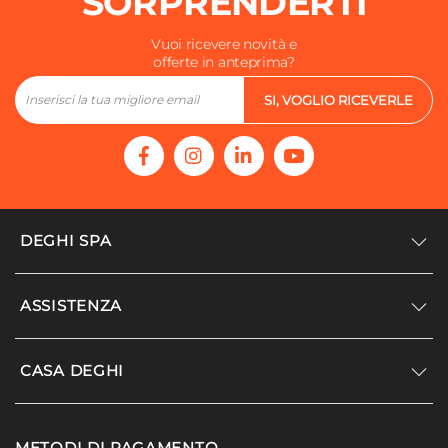
SORPRENDERTI
Vuoi ricevere novità e
offerte in anteprima?
SI, VOGLIO RICEVERLE
DEGHI SPA
Accedi/Registrati
ASSISTENZA
Noi siamo Deghi
Politica dei prezzi
Supporto
CASA DEGHI
Lavora con noi
Paga a rate
Diventa fornitore
Località disagiate
Noi Siamo Deghi
Modello organizzativo e codice etico
METODI DI PAGAMENTO