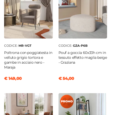
CODICE:
MR-VGT
CODICE:
GZA-P6B
Poltrona con poggiatesta in
Pouf a goccia 60x33h cm in
velluto grigio tortora e
tessuto effetto maglia beige
gambe in acciaio nero -
- Graziana
Maraja
€ 149,00
€ 54,00