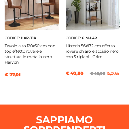
CODICE:
HAR-T1R
CODICE:
GIM-L4R
Tavolo alto 120x50 cm con
Libreria 56x172 cm effetto
top effetto rovere e
rovere chiaro e acciaio nero
struttura in metallo nero -
con 5 ripiani - Grim
Harvon
€ 40,80
€ 48,00
15,00%
€ 77,01
SAPPIAMO