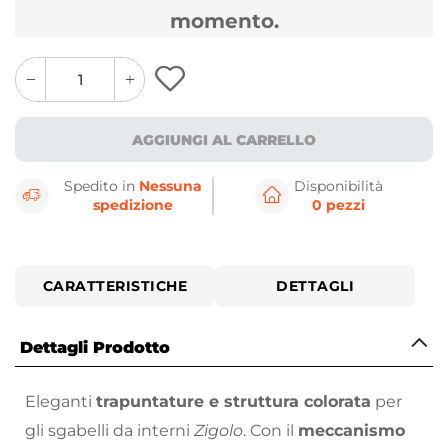
momento.
quantity
quantity
plus
minus
button
button
AGGIUNGI AL CARRELLO
Spedito in
Nessuna
Disponibilità
spedizione
0 pezzi
CARATTERISTICHE
DETTAGLI
Dettagli Prodotto
Eleganti
trapuntature e struttura colorata
per
gli sgabelli da interni
Zigolo
. Con il
meccanismo