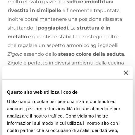
molto elevato grazie alla
soffice imbottitura
rivestita in similpelle
e finemente trapuntata,
inoltre potrai mantenere una posizione rilassata
sfruttando il
poggiapiedi
. La
struttura è in
metallo
e garantisce stabilità e sostegno, oltre
che regalare un aspetto armonico agli sgabelli
Zigolo
essendo dello
stesso colore della seduta
.
Zigolo è perfetto in diversi ambienti: dalla cucina
alla sala colazione della tua struttura turistica, al
bancone della tua caffetteria.
Riepilogo Caratteristiche
Scegli la versatilità di Zigolo.
Questo sito web utilizza i cookie
Utilizziamo i cookie per personalizzare contenuti ed
Scopri il nostro
vasto catalogo online
per
Caratteristiche
annunci, per fornire funzionalità dei social media e per
arredare la tua casa come hai sempre sognato:
Tipologia
analizzare il nostro traffico. Condividiamo inoltre
migliaia di opzioni in finiture, colori e dimensioni
Set sgabelli
informazioni sul modo in cui utilizza il nostro sito con i
tra cui scegliere!
Numero Elementi
nostri partner che si occupano di analisi dei dati web,