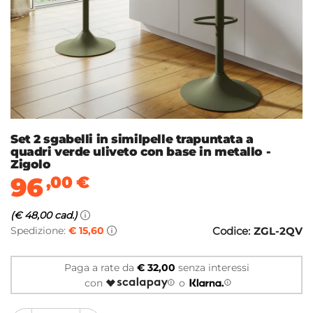
Set 2 sgabelli in similpelle trapuntata a
quadri verde uliveto con base in metallo -
Zigolo
96
,00
€
(€ 48,00 cad.)
Spedizione:
€ 15,60
Codice:
ZGL-2QV
Paga a rate da
€ 32,00
senza interessi
con
o