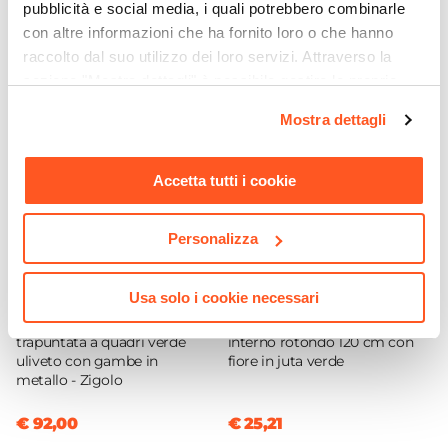
pubblicità e social media, i quali potrebbero combinarle
2 elementi
Ti suggeriamo anche
con altre informazioni che ha fornito loro o che hanno
Serie
raccolto dal suo utilizzo dei loro servizi. Attraverso la
Zigolo
sezione "Mostra dettagli" è possibile gestire le proprie
Dimensioni
opzioni e modificare le preferenze espresse in qualsiasi
Ø 41,5 cm
Mostra dettagli
momento. Per maggiori informazioni si invita a leggere la
Altezza
nostra
Cookie Policy
.
59 cm
|
83 cm
Accetta tutti i cookie
Materiale Gambe
Metallo
Personalizza
Materiale Seduta
Similpelle
CODICE:
RSC-2QV
CODICE:
TPT12VF
Usa solo i cookie necessari
Colore Gambe
Set 2 sedie in similpelle
Tappeto da esterno o
Verde uliveto
trapuntata a quadri verde
interno rotondo 120 cm con
uliveto con gambe in
fiore in juta verde
Colore Seduta
metallo - Zigolo
Verde uliveto
Trama
€ 92,00
€ 25,21
Trapuntato