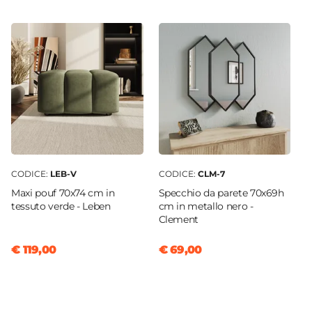
Verniciatura
Verniciatura a polvere
Caratteristiche
Altezza regolabile
|
Con schienale
|
Poggiapiedi
Impilabile
No
CODICE:
LEB-V
CODICE:
CLM-7
Maxi pouf 70x74 cm in
Specchio da parete 70x69h
tessuto verde - Leben
cm in metallo nero -
Clement
€ 119,00
€ 69,00