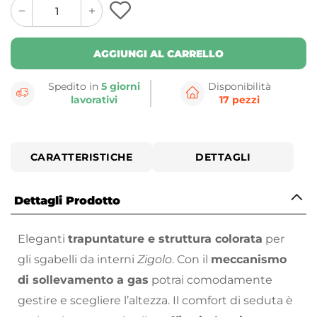
quantity
quantity
plus
minus
button
button
AGGIUNGI AL CARRELLO
Spedito in
5 giorni
Disponibilità
lavorativi
17 pezzi
CARATTERISTICHE
DETTAGLI
Dettagli Prodotto
Eleganti
trapuntature e struttura colorata
per
gli sgabelli da interni
Zigolo
. Con il
meccanismo
di sollevamento a gas
potrai comodamente
gestire e scegliere l’altezza. Il comfort di seduta è