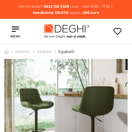
Cerchi aiuto?
0832 156 0529
| Lun - Sab: 9.00 - 17.30 |
Spedizione GRATIS
sopra i
490 euro
MENU
Interno
Sedute
Sgabelli