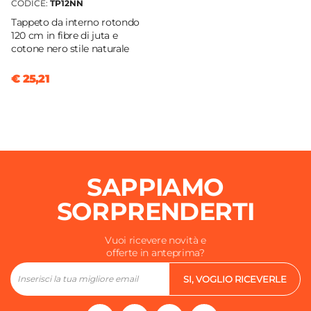
CODICE:
TP12NN
Tappeto da interno rotondo
120 cm in fibre di juta e
cotone nero stile naturale
€ 25,21
SAPPIAMO
SORPRENDERTI
Vuoi ricevere novità e
offerte in anteprima?
SI, VOGLIO RICEVERLE