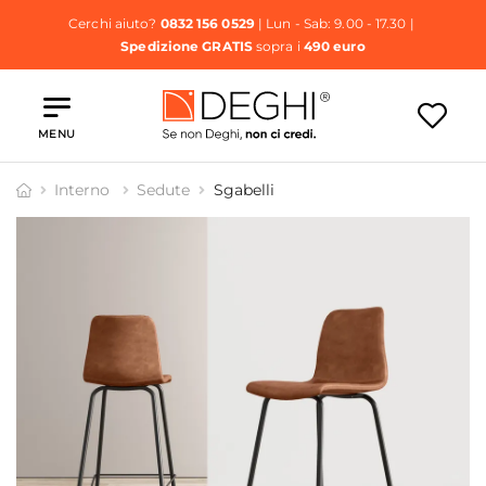
Cerchi aiuto?
0832 156 0529
| Lun - Sab: 9.00 - 17.30 |
Spedizione GRATIS
sopra i
490 euro
MENU
Interno
Sedute
Sgabelli