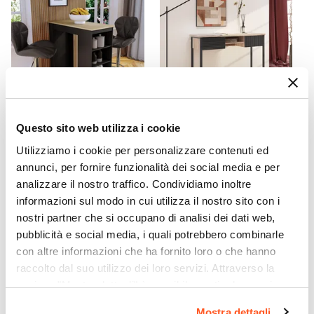
46 x 44 cm
Altezza
120,5 cm
Altezza Seduta
75,5 cm
Altezza Schienale
30 cm
CODICE:
SZR-AR
CODICE:
SV-N12
Questo sito web utilizza i cookie
Materiale Gambe
Penisola cucina 117x54 cm in
Consolle 110 cm in legno
Utilizziamo i cookie per personalizzare contenuti ed
Metallo
legno antracite con top
cannettato rovere e nero
annunci, per fornire funzionalità dei social media e per
rovere e vani laterali - Sizar
con due cassetti - Sven
Materiale Seduta
analizzare il nostro traffico. Condividiamo inoltre
Similpelle
informazioni sul modo in cui utilizza il nostro sito con i
€ 87,00
€ 97,00
Colore Gambe
nostri partner che si occupano di analisi dei dati web,
Nero
pubblicità e social media, i quali potrebbero combinarle
Colore Seduta
con altre informazioni che ha fornito loro o che hanno
Cognac
raccolto dal suo utilizzo dei loro servizi. Attraverso la
sezione "Mostra dettagli" è possibile gestire le proprie
Trama
opzioni e modificare le preferenze espresse in qualsiasi
Tinta unita
Mostra dettagli