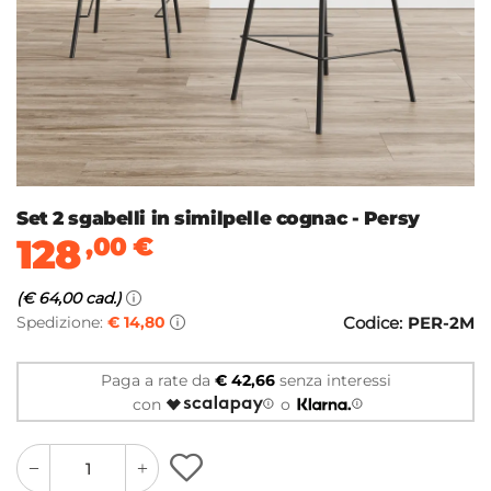
Set 2 sgabelli in similpelle cognac - Persy
128
,00
€
(€ 64,00 cad.)
Spedizione:
€ 14,80
Codice:
PER-2M
Paga a rate da
€ 42,66
senza interessi
con
o
quantity
quantity
plus
minus