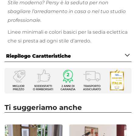
Stile moderno? Persy è la seduta per non
sbagliare l’arredamento in casa o nel tuo studio
professionale.
Linee minimali e colori basici per la sedia eclettica
che si presta ad ogni stile d’arredo.
Riepilogo Caratteristiche
Caratteristiche
Tipologia
Set sgabelli
Numero Elementi
2 elementi
Ti suggeriamo anche
Serie
Persy
Dimensioni