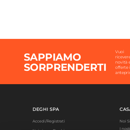
Vuoi
SAPPIAMO
ricever
novità 
SORPRENDERTI
offerte 
antepr
DEGHI SPA
CAS
Accedi/Registrati
Noi 
I nost