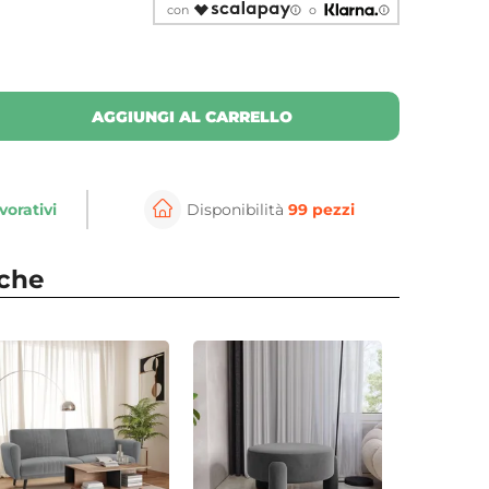
con
o
AGGIUNGI AL CARRELLO
vorativi
Disponibilità
99 pezzi
nche
⚲
per ingrandire
Cli