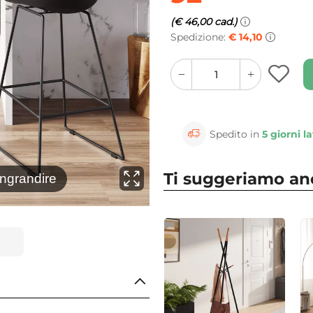
(€ 46,00 cad.)
Spedizione:
€ 14,10
quantity
quantity
plus
minus
button
button
Spedito in
5 giorni la
Ti suggeriamo a
⚲
ingrandire
Clicca 