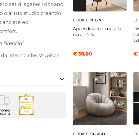
esto set di sgabelli donano
zo o al tuo studio creando
CODICE:
NIL-N
CO
slanciate ed
Appendiabiti in metallo
Di
omfort.
nero - Nils
sc
ve
n Breccia!
€ 38,00
€ 
 da interno che stupisce
belli
enti
a
44 cm
CODICE:
SL-PGB
CO