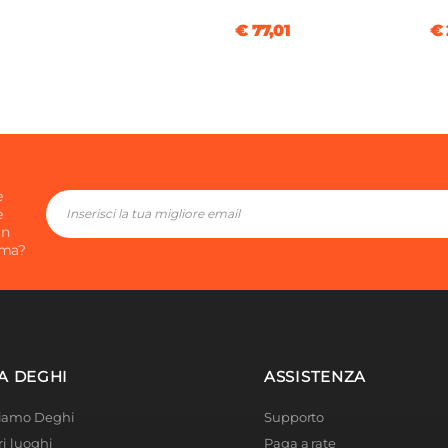
€ 77,01
€ 
e
e
in
ima?
A DEGHI
ASSISTENZA
Siamo Deghi
Supporto
ri luoghi
Paga a rate