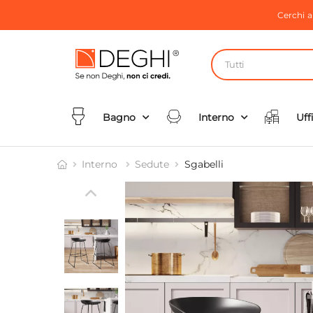
Cerchi 
Tutti
Bagno
Interno
Uff
Interno
Sedute
Sgabelli