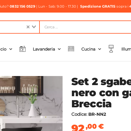
aiuto?
0832 156 0529
| Lun - Sab: 9.00 - 17.30 |
Spedizione GRATIS
sopra i
icio
Lavanderia
Cucina
Illu
Set 2 sgabe
nero con g
Breccia
Codice:
BR-NN2
92
,00
€