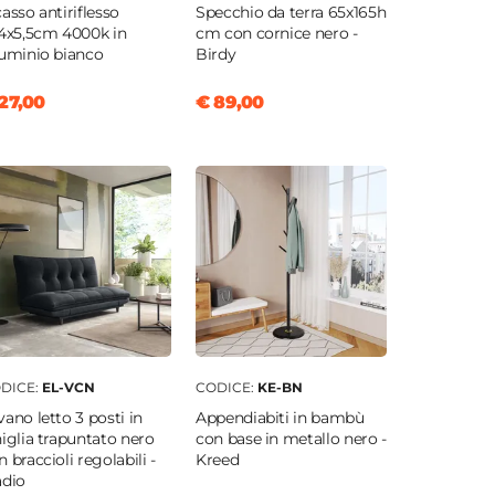
casso antiriflesso
Specchio da terra 65x165h
,4x5,5cm 4000k in
cm con cornice nero -
luminio bianco
Birdy
27,00
€ 89,00
DICE:
EL-VCN
CODICE:
KE-BN
vano letto 3 posti in
Appendiabiti in bambù
niglia trapuntato nero
con base in metallo nero -
n braccioli regolabili -
Kreed
adio