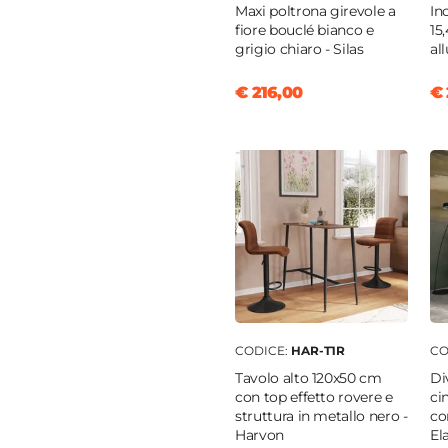
Maxi poltrona girevole a
In
fiore bouclé bianco e
15
grigio chiaro - Silas
al
o
opilene
€ 216,00
€ 
CODICE:
HAR-T1R
CO
Tavolo alto 120x50 cm
Di
con top effetto rovere e
ci
struttura in metallo nero -
co
Harvon
El