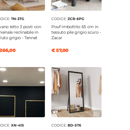
DICE:
TN-3TG
CODICE:
ZCR-6PG
vano letto 3 posti con
Pouf imbottito 65 cm in
hienale reclinabile in
tessuto pile grigio scuro -
lluto grigio - Tennet
Zacar
266,00
€ 57,00
DICE:
XN-415
CODICE:
BD-ST6