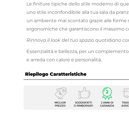
Le finiture tipiche dello stile moderno di qu
uno stile inconfondibile alla tua sala da pran
un ambiente mai scontato grazie alle forme 
ergonomiche che garantiscono il massimo c
Rinnova il look del tuo spazio quotidiano co
Essenzialità e bellezza, per un complemento
e arreda con calore e personalità.
Riepilogo Caratteristiche
Caratteristiche
Tipologia
Set sga
Numero Elementi
2 elem
Serie
Brecci
Dimensioni
44 x 