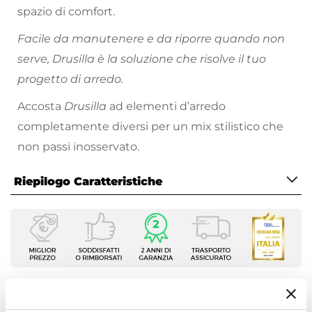
spazio di comfort.
Facile da manutenere e da riporre quando non
serve, Drusilla è la soluzione che risolve il tuo
progetto di arredo.
Accosta
Drusilla
ad elementi d’arredo
completamente diversi per un mix stilistico che
non passi inosservato.
Riepilogo Caratteristiche
Caratteristiche
Tipologia
Set sgabelli
Numero Elementi
2 elementi
Ti suggeriamo anche
Serie