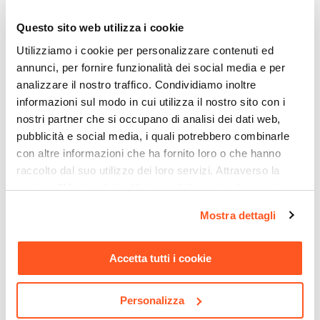
Drusilla
Questo sito web utilizza i cookie
Dimensioni
Utilizziamo i cookie per personalizzare contenuti ed
44,5 x 47 cm
annunci, per fornire funzionalità dei social media e per
Altezza
analizzare il nostro traffico. Condividiamo inoltre
100 cm
informazioni sul modo in cui utilizza il nostro sito con i
Materiale Gambe
nostri partner che si occupano di analisi dei dati web,
Metallo
pubblicità e social media, i quali potrebbero combinarle
Materiale Seduta
con altre informazioni che ha fornito loro o che hanno
raccolto dal suo utilizzo dei loro servizi. Attraverso la
Polipropilene
|
Similpelle
CODICE:
MT-T4B
CODICE:
KN-2B
sezione "Mostra dettagli" è possibile gestire le proprie
Colore Gambe
Tavolo allungabile 160-
Parete attrezzata 200 cm in
opzioni e modificare le preferenze espresse in qualsiasi
Bianco
Mostra dettagli
240x90 cm con top in
legno bianco lucido e
momento. Per maggiori informazioni si invita a leggere la
ceramica effetto marmo
grafite - Goya
Colore Seduta
nostra
Cookie Policy
.
bianco - Mitford
Bianco
Accetta tutti i cookie
Trama
€ 670,00
€ 207,00
Tinta unita
Personalizza
Verniciatura