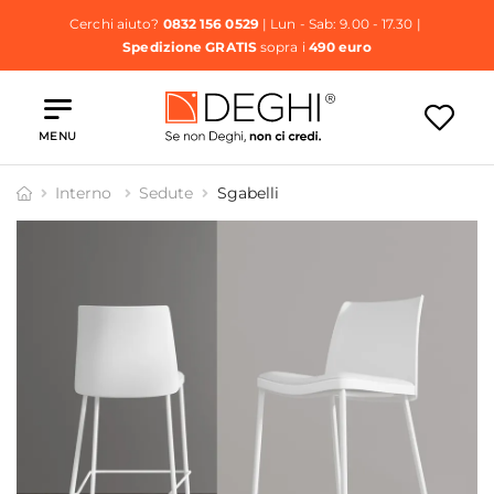
Cerchi aiuto?
0832 156 0529
| Lun - Sab: 9.00 - 17.30 |
Spedizione GRATIS
sopra i
490 euro
MENU
Interno
Sedute
Sgabelli