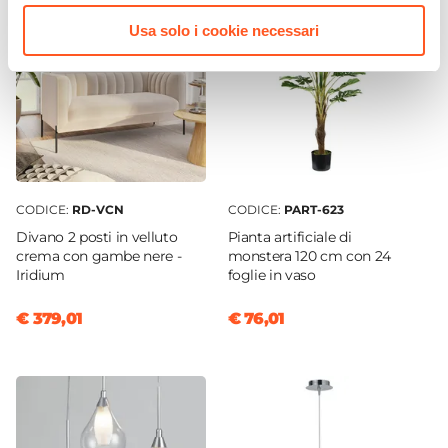
Verniciatura a polvere
Usa solo i cookie necessari
Caratteristiche
Con schienale
|
Poggiapiedi
Impilabile
No
CODICE:
RD-VCN
CODICE:
PART-623
Divano 2 posti in velluto
Pianta artificiale di
crema con gambe nere -
monstera 120 cm con 24
Iridium
foglie in vaso
€ 379,01
€ 76,01