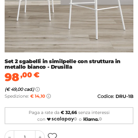
Set 2 sgabelli in similpelle con struttura in
metallo bianco - Drusilla
98
,00
€
(€ 49,00 cad.)
Spedizione:
€ 14,10
Codice:
DRU-1B
Paga a rate da
€ 32,66
senza interessi
con
o
quantity
quantity