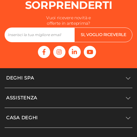
SORPRENDERTI
Vuoi ricevere novità e
offerte in anteprima?
SI, VOGLIO RICEVERLE
DEGHI SPA
Accedi/Registrati
ASSISTENZA
Noi siamo Deghi
Politica dei prezzi
Supporto
CASA DEGHI
Lavora con noi
Paga a rate
Diventa fornitore
Località disagiate
Noi Siamo Deghi