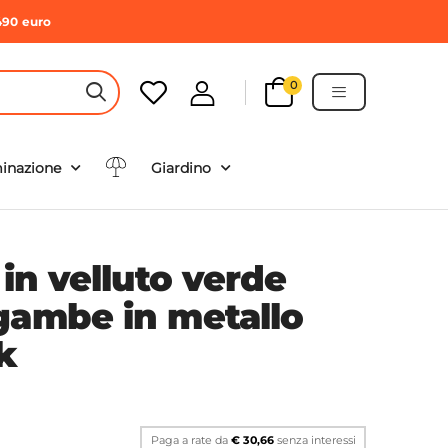
490 euro
0
HEADER SEARCH BUTTON
minazione
Giardino
 in velluto verde
gambe in metallo
k
Paga a rate da
€ 30,66
senza interessi