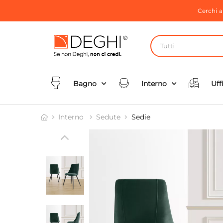
Cerchi 
Tutti
Bagno
Interno
Uff
Interno
Sedute
Sedie