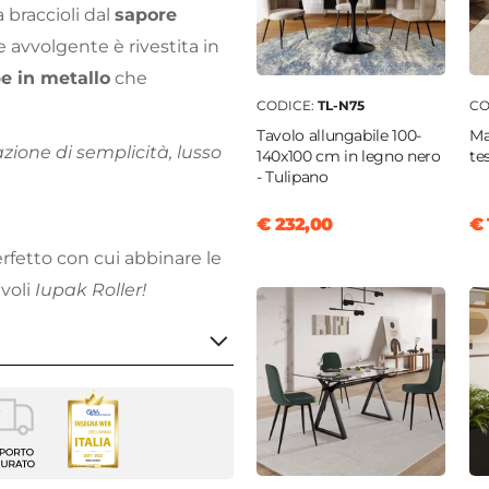
a braccioli dal
sapore
 avvolgente è rivestita in
 in metallo
che
CODICE:
TL-N75
CO
Tavolo allungabile 100-
Ma
zione di semplicità, lusso
140x100 cm in legno nero
te
- Tulipano
€ 232,00
€ 
erfetto con cui abbinare le
evoli
Iupak Roller!
 sedie