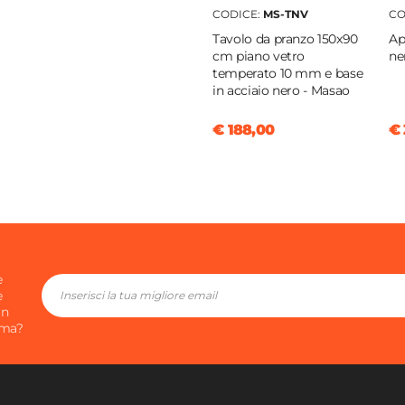
enti
CODICE:
MS-TNV
CO
 53 cm
Tavolo da pranzo 150x90
Ap
cm piano vetro
ne
temperato 10 mm e base
in acciaio nero - Masao
o
€ 188,00
€ 
o
scuro
e
e
in
ima?