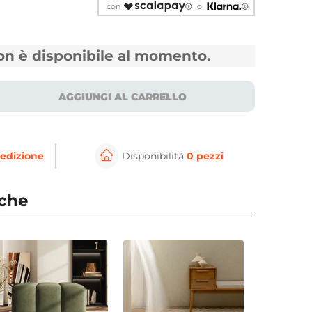
con
o
non è disponibile al momento.
AGGIUNGI AL CARRELLO
edizione
Disponibilità
0 pezzi
⚲
per ingrandire
Cli
nche