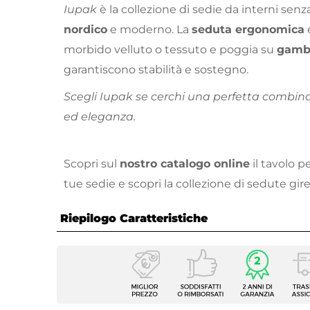
Iupak
è la collezione di sedie da interni senz
nordico
e moderno. La
seduta ergonomica
e
morbido velluto o tessuto e poggia su
gambe
garantiscono stabilità e sostegno.
Scegli Iupak se cerchi una perfetta combina
ed eleganza.
Scopri sul
nostro catalogo online
il tavolo p
tue sedie e scopri la collezione di sedute gir
Riepilogo Caratteristiche
Caratteristiche
Tipologia
Set di
Serie
Iupak