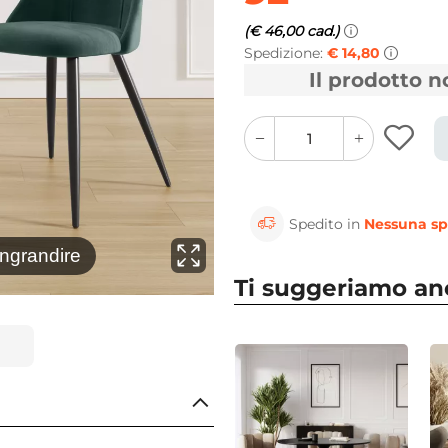
(€ 46,00 cad.)
Spedizione:
€ 14,80
Il prodotto 
quantity
quantity
plus
minus
button
button
Spedito in
Nessuna sp
⚲
ingrandire
Clicca 
Ti suggeriamo a