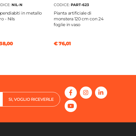
DICE:
NIL-N
CODICE:
PART-623
pendiabiti in metallo
Pianta artificiale di
ro - Nils
monstera 120 cm con 24
foglie in vaso
38,00
€ 76,01
SI, VOGLIO RICEVERLE