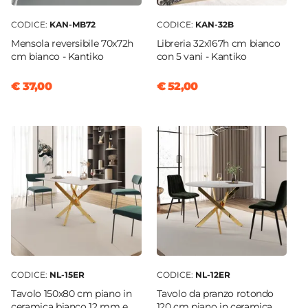
CODICE:
KAN-MB72
CODICE:
KAN-32B
Mensola reversibile 70x72h
Libreria 32x167h cm bianco
cm bianco - Kantiko
con 5 vani - Kantiko
€ 37,00
€ 52,00
CODICE:
NL-15ER
CODICE:
NL-12ER
Tavolo 150x80 cm piano in
Tavolo da pranzo rotondo
ceramica bianco 12 mm e
120 cm piano in ceramica