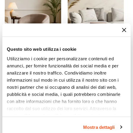
Oro
Colore Seduta
Tortora
Braccioli
Si
Impilabile
Questo sito web utilizza i cookie
No
Imbottitura
Utilizziamo i cookie per personalizzare contenuti ed
CODICE:
JN-T73
CODICE:
DV-PCT
annunci, per fornire funzionalità dei social media e per
Si
Poltrona in velluto tortora
Pouf rotondo 35x42h cm in
analizzare il nostro traffico. Condividiamo inoltre
Assemblato
con braccioli e gambe oro -
velluto a coste tortora e
informazioni sul modo in cui utilizza il nostro sito con i
Jinny
base oro - Divo
No
nostri partner che si occupano di analisi dei dati web,
pubblicità e social media, i quali potrebbero combinarle
€ 157,00
€ 29,00
con altre informazioni che ha fornito loro o che hanno
raccolto dal suo utilizzo dei loro servizi. Attraverso la
sezione "Mostra dettagli" è possibile gestire le proprie
opzioni e modificare le preferenze espresse in qualsiasi
Mostra dettagli
momento. Per maggiori informazioni si invita a leggere la