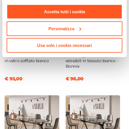
nostra
Cookie Policy
.
Accetta tutti i cookie
Personalizza
CODICE:
HR-VS47
CODICE:
BNN-TRM
Usa solo i cookie necessari
Lampada da tavolo per
Tavolino 78x45h cm top
interno 31x47h cm oro rosa
effetto legno con due pouf
in vetro soffiato bianco
estraibili in tessuto bianco -
Bonnie
€ 92,00
€ 96,00