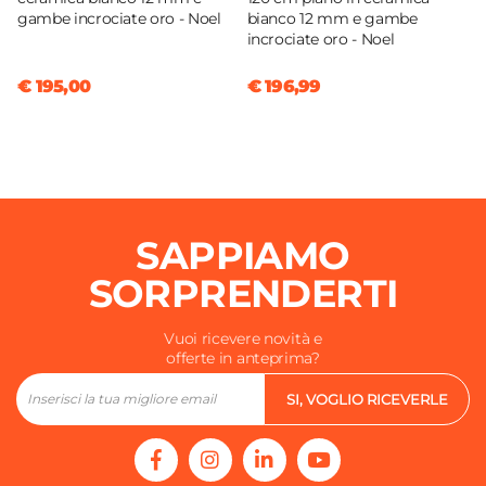
gambe incrociate oro - Noel
bianco 12 mm e gambe
incrociate oro - Noel
€ 195,00
€ 196,99
SAPPIAMO
SORPRENDERTI
Vuoi ricevere novità e
offerte in anteprima?
SI, VOGLIO RICEVERLE