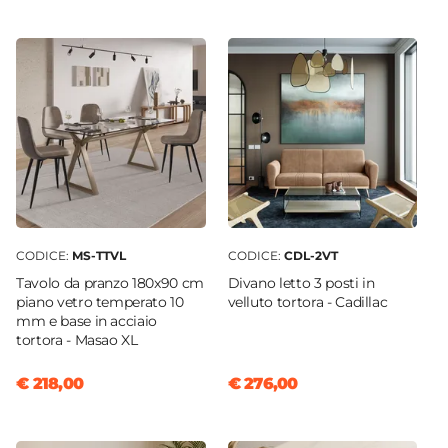
2 elementi
Dimensioni
55 x 55 cm
Altezza
84 cm
Altezza Seduta
47,5 cm
Altezza Braccioli
65 cm
CODICE:
MS-TTVL
CODICE:
CDL-2VT
Materiale Gambe
Tavolo da pranzo 180x90 cm
Divano letto 3 posti in
Metallo
piano vetro temperato 10
velluto tortora - Cadillac
mm e base in acciaio
Materiale Seduta
tortora - Masao XL
Velluto
Portata Massima
€ 218,00
€ 276,00
100 Kg
Colore Gambe