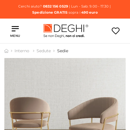
Cerchi aiuto?
0832 156 0529
| Lun - Sab: 9.00 - 17.30 |
Spedizione GRATIS
sopra i
490 euro
MENU
Interno
Sedute
Sedie