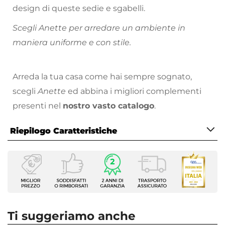
design di queste sedie e sgabelli.
Scegli Anette per arredare un ambiente in
maniera uniforme e con stile.
Arreda la tua casa come hai sempre sognato,
scegli
Anette
ed abbina i migliori complementi
presenti nel
nostro vasto catalogo
.
Riepilogo Caratteristiche
Caratteristiche
Tipologia
Set di sedie
Serie
Anette
Ti suggeriamo anche
Numero Elementi