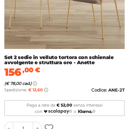
Set 2 sedie in velluto tortora con schienale
avvolgente e struttura oro - Anette
156
,00
€
(€ 78,00 cad.)
Spedizione:
€ 12,60
Codice:
ANE-2T
Paga a rate da
€ 52,00
senza interessi
con
o
quantity
quantity