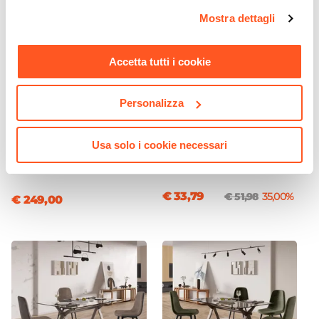
Impilabile
opzioni e modificare le preferenze espresse in qualsiasi
Mostra dettagli
No
momento. Per maggiori informazioni si invita a leggere la
nostra
Cookie Policy
.
Imbottitura
Accetta tutti i cookie
Si
Assemblato
No
Personalizza
CODICE:
PL-3VT
CODICE:
BJN-6BH
Divano letto 3 posti
Pannello fonoassorbente
Usa solo i cookie necessari
reclinabile in velluto tortora
boiserie 60x240h cm bianco
chiaro e gambe oro - Puller
con listelli cashmere - Bjorn
€ 33,79
€ 51,98
35,00%
€ 249,00