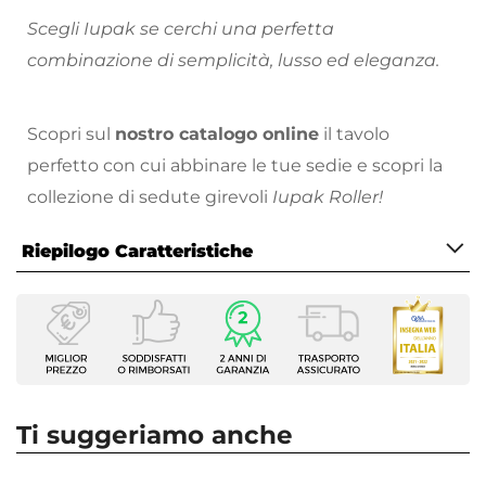
Scegli Iupak se cerchi una perfetta
combinazione di semplicità, lusso ed eleganza.
Scopri sul
nostro catalogo online
il tavolo
perfetto con cui abbinare le tue sedie e scopri la
collezione di sedute girevoli
Iupak Roller!
Riepilogo Caratteristiche
Caratteristiche
Tipologia
Set di sedie
Serie
Iupak
Ti suggeriamo anche
Numero Elementi
2 elementi