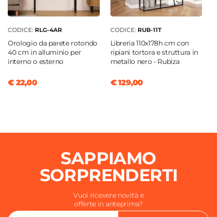
CODICE:
RLG-4AR
CODICE:
RUB-11T
Orologio da parete rotondo
Libreria 110x178h cm con
40 cm in alluminio per
ripiani tortora e struttura in
interno o esterno
metallo nero - Rubiza
€ 22,00
€ 129,00
SAPPIAMO
SORPRENDERTI
Vuoi ricevere novità e
offerte in anteprima?