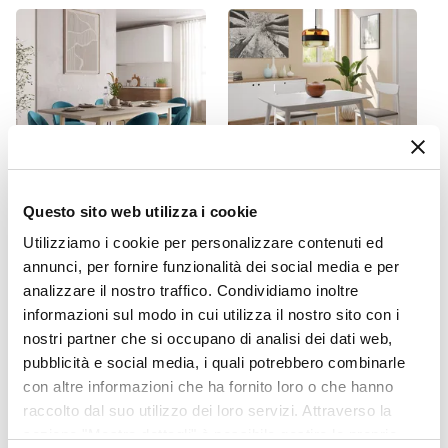
Dimensioni
45 x 57 cm
Altezza
83,5 cm
Altezza Seduta
47 cm
Materiale Gambe
Metallo
Questo sito web utilizza i cookie
CODICE:
SLM-RT
CODICE:
PX-12TB
Materiale Seduta
Utilizziamo i cookie per personalizzare contenuti ed
Tavolo allungabile 160-
Tavolo da pranzo 120x75 cm
Velluto
annunci, per fornire funzionalità dei social media e per
215x90 cm in legno rovere
in legno bianco - Pixis
analizzare il nostro traffico. Condividiamo inoltre
con top tortora - Salem
Portata Massima
informazioni sul modo in cui utilizza il nostro sito con i
120 Kg
€ 146,00
€ 81,20
nostri partner che si occupano di analisi dei dati web,
Colore Gambe
pubblicità e social media, i quali potrebbero combinarle
Nero
con altre informazioni che ha fornito loro o che hanno
Colore Seduta
raccolto dal suo utilizzo dei loro servizi. Attraverso la
Verde marino
sezione "Mostra dettagli" è possibile gestire le proprie