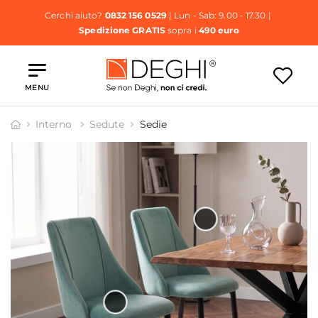
Cerchi aiuto?
0832 156 0529
| Lun - Sab: 9.00 - 17.30 |
Spedizione GRATIS
sopra i
490 euro
MENU
Interno
Sedute
Sedie