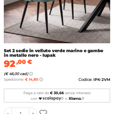
Set 2 sedie in velluto verde marino e gambe
in metallo nero - Iupak
92
,00
€
(€ 46,00 cad.)
Spedizione:
€ 14,80
Codice:
IPK-2VM
Paga a rate da
€ 30,66
senza interessi
con
o
quantity
quantity