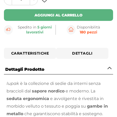
plus
minus
button
button
AGGIUNGI AL CARRELLO
Spedito in
5 giorni
Disponibilità
lavorativi
180 pezzi
CARATTERISTICHE
DETTAGLI
Dettagli Prodotto
Iupak
è la collezione di sedie da interni senza
braccioli dal
sapore nordico
e moderno. La
seduta ergonomica
e avvolgente è rivestita in
morbido velluto o tessuto e poggia su
gambe in
metallo
che garantiscono stabilità e sostegno.