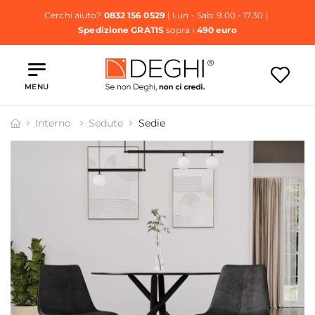
Cerchi aiuto?
0832 156 0529
| Lun - Sab: 9.00 - 17.30 |
Spedizione GRATIS
sopra i
490 euro
MENU
Interno
Sedute
Sedie