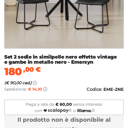
Set 2 sedie in similpelle nero effetto vintage
e gambe in metallo nero - Emersyn
180
,00
€
(€ 90,00 cad.)
Spedizione:
€ 14,10
Codice:
EME-2NE
Paga a rate da
€ 60,00
senza interessi
con
o
Il prodotto non è disponibile al