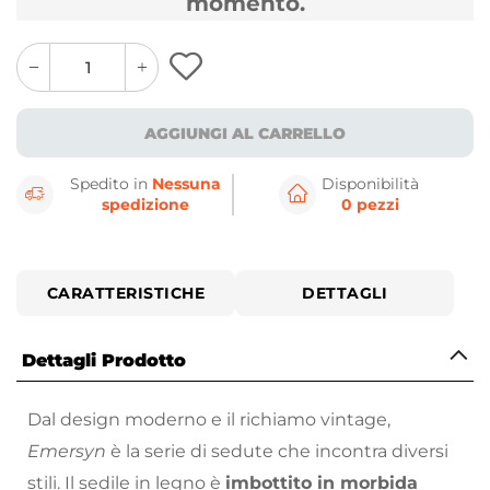
momento.
quantity
quantity
plus
minus
button
button
AGGIUNGI AL CARRELLO
Spedito in
Nessuna
Disponibilità
spedizione
0 pezzi
CARATTERISTICHE
DETTAGLI
Dettagli Prodotto
Dal design moderno e il richiamo vintage,
Emersyn
è la serie di sedute che incontra diversi
stili. Il sedile in legno è
imbottito in morbida