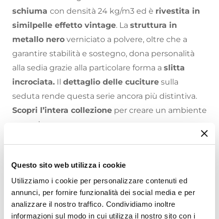
schiuma
con densità 24 kg/m3 ed è
rivestita in
similpelle effetto vintage
. La
struttura in
metallo nero
verniciato a polvere, oltre che a
garantire stabilità e sostegno, dona personalità
alla sedia grazie alla particolare forma a
slitta
incrociata.
Il
dettaglio delle cuciture
sulla
seduta rende questa serie ancora più distintiva.
Scopri l’intera collezione
per creare un ambiente
armonioso.
Carattere retrò con le sedie Emersyn!
Scegli il
tavolo perfetto
e i complementi per
Questo sito web utilizza i cookie
Riepilogo Caratteristiche
arredare la tua casa come hai sempre sognato: sul
Utilizziamo i cookie per personalizzare contenuti ed
nostro
vasto catalogo online
troverai proposte
annunci, per fornire funzionalità dei social media e per
Caratteristiche
analizzare il nostro traffico. Condividiamo inoltre
per tutte le necessità, stili di arredamento e
Tipologia
informazioni sul modo in cui utilizza il nostro sito con i