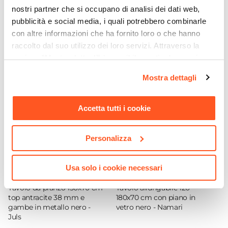
prezzo.
Set di sedie
nostri partner che si occupano di analisi dei dati web,
Serie
pubblicità e social media, i quali potrebbero combinarle
Emersyn
Ti suggeriamo anche
con altre informazioni che ha fornito loro o che hanno
Numero Elementi
raccolto dal suo utilizzo dei loro servizi. Attraverso la
2 elementi
sezione "Mostra dettagli" è possibile gestire le proprie
Dimensioni
opzioni e modificare le preferenze espresse in qualsiasi
Mostra dettagli
momento. Per maggiori informazioni si invita a leggere la
48 x 53 cm
nostra
Cookie Policy
.
Altezza
Accetta tutti i cookie
79,5 cm
Altezza Seduta
Personalizza
45 cm
Materiale Gambe
Metallo
Usa solo i cookie necessari
CODICE:
JU-5AN
CODICE:
NAM-12N
Materiale Seduta
Tavolo da pranzo 150x70 cm
Tavolo allungabile 120-
Similpelle
top antracite 38 mm e
180x70 cm con piano in
gambe in metallo nero -
vetro nero - Namari
Portata Massima
Juls
120 Kg