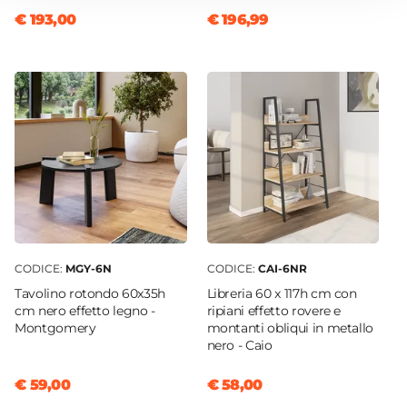
Colore Gambe
€ 193,00
€ 196,99
Nero
Colore Seduta
Nero
Effetto
Effetto vintage
Verniciatura
Verniciatura a polvere epossidica
Impilabile
No
Imbottitura
CODICE:
MGY-6N
CODICE:
CAI-6NR
Si
Tavolino rotondo 60x35h
Libreria 60 x 117h cm con
Materiale Imbottitura
cm nero effetto legno -
ripiani effetto rovere e
Montgomery
montanti obliqui in metallo
Schiuma poliuretanica
nero - Caio
Assemblato
No
€ 59,00
€ 58,00