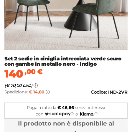
Set 2 sedie in ciniglia intrecciata verde scuro
con gambe in metallo nero - Indigo
140
,00
€
(€ 70,00 cad.)
Spedizione:
€ 14,80
Codice:
IND-2VR
Paga a rate da
€ 46,66
senza interessi
con
o
Il prodotto non è disponibile al