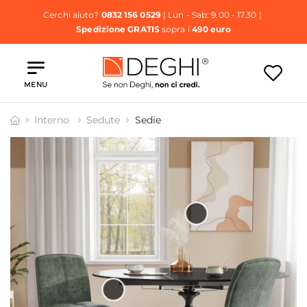
Cerchi aiuto?
0832 156 0529
| Lun - Sab: 9.00 - 17.30 |
Spedizione GRATIS
sopra i
490 euro
MENU
Interno
Sedute
Sedie