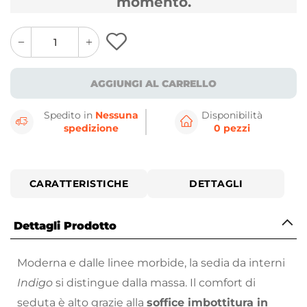
momento.
quantity
quantity
plus
minus
button
button
AGGIUNGI AL CARRELLO
Spedito in
Nessuna
Disponibilità
spedizione
0 pezzi
CARATTERISTICHE
DETTAGLI
Dettagli Prodotto
Moderna e dalle linee morbide, la sedia da interni
Indigo
si distingue dalla massa. Il comfort di
seduta è alto grazie alla
soffice imbottitura in