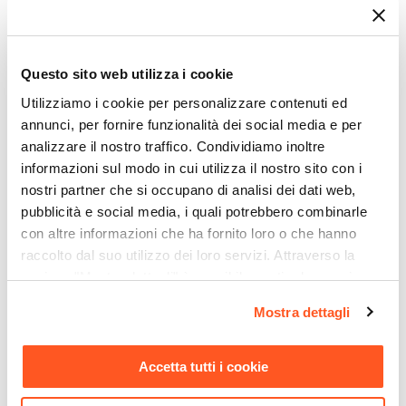
Set di sedie
Serie
Indigo
Ti suggeriamo anche
Questo sito web utilizza i cookie
Numero Elementi
2 elementi
Utilizziamo i cookie per personalizzare contenuti ed
Dimensioni
annunci, per fornire funzionalità dei social media e per
analizzare il nostro traffico. Condividiamo inoltre
46 x 51 cm
informazioni sul modo in cui utilizza il nostro sito con i
Altezza
nostri partner che si occupano di analisi dei dati web,
84 cm
pubblicità e social media, i quali potrebbero combinarle
Altezza Seduta
con altre informazioni che ha fornito loro o che hanno
47 cm
raccolto dal suo utilizzo dei loro servizi. Attraverso la
Materiale Gambe
sezione "Mostra dettagli" è possibile gestire le proprie
Metallo
opzioni e modificare le preferenze espresse in qualsiasi
CODICE:
JAS-1R
CODICE:
RD-NTV
Mostra dettagli
Materiale Seduta
momento. Per maggiori informazioni si invita a leggere la
Tavolo da pranzo rotondo
Panca 80x48 cm design ad
nostra
Cookie Policy
.
Ciniglia
135 cm top rovere e gambe
arco in tessuto micro teddy
Accetta tutti i cookie
in metallo nero - Jasper
verde - Rudy
Portata Massima
90 kg