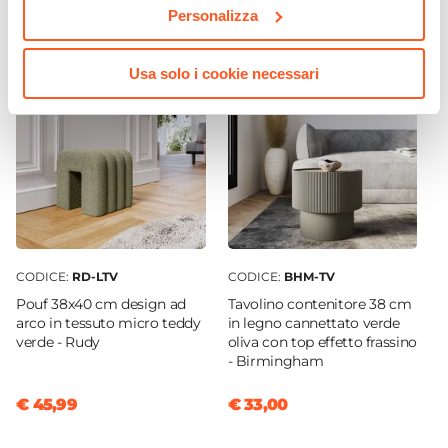
€ 247,00
€ 99,00
Colore Gambe
Personalizza
Nero
Colore Seduta
Usa solo i cookie necessari
Verde scuro
Impilabile
No
Imbottitura
Si
Materiale Imbottitura
Schiuma poliuretanica
CODICE:
RD-LTV
CODICE:
BHM-TV
Pouf 38x40 cm design ad
Tavolino contenitore 38 cm
arco in tessuto micro teddy
in legno cannettato verde
verde - Rudy
oliva con top effetto frassino
- Birmingham
€ 45,99
€ 33,00